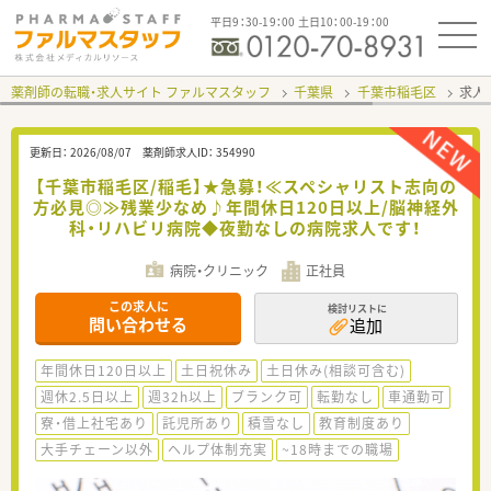
平日9：30-19：00 土日10：00-19：00
薬剤師の転職・求人サイト ファルマスタッフ
千葉県
千葉市稲毛区
求人I
更新日：
2026/08/07
薬剤師求人ID：
354990
【千葉市稲毛区/稲毛】★急募！≪スペシャリスト志向の
方必見◎≫残業少なめ♪年間休日120日以上/脳神経外
科・リハビリ病院◆夜勤なしの病院求人です！
病院・クリニック
正社員
この求人に
検討リストに
問い合わせる
追加
年間休日120日以上
土日祝休み
土日休み(相談可含む)
週休2.5日以上
週32h以上
ブランク可
転勤なし
車通勤可
寮・借上社宅あり
託児所あり
積雪なし
教育制度あり
大手チェーン以外
ヘルプ体制充実
~18時までの職場