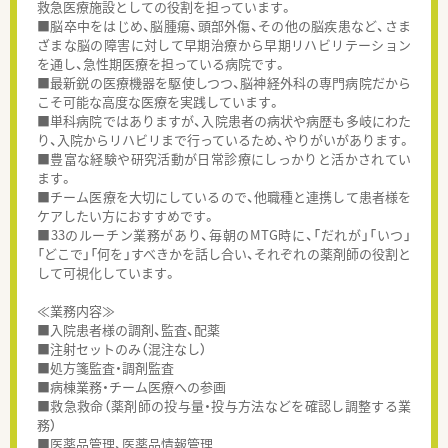
救急医療施設としての役割を担っています。
■脳卒中をはじめ、脳腫瘍、頭部外傷、その他の脳疾患など、さま
ざまな脳の障害に対して早期治療から早期リハビリテーション
を通し、急性期医療を担っている病院です。
■最新鋭の医療機器を駆使しつつ、脳神経外科の専門病院だから
こそ可能な高度な医療を実践しています。
■単科病院ではありますが、入院患者の病状や病歴も多岐にわた
り、入院からリハビリまで行っているため、やりがいがあります。
■豊富な経験や研究活動が日常診療にしっかりと活かされてい
ます。
■チーム医療を大切にしているので、他職種と連携して患者様を
ケアしたい方におすすめです。
■33のルーチン業務があり、毎朝のMTG時に、「だれが」「いつ」
「どこで」「何を」すべきかを話し合い、それぞれの薬剤師の役割と
して可視化しています。
≪業務内容≫
■入院患者様の調剤、監査、配薬
■注射セットのみ（混注なし）
■処方箋監査・調剤監査
■病棟業務・チーム医療への参画
■救急救命（薬剤師の投与量・投与方法などを確認し調整する業
務）
■医薬品管理、医薬品情報管理