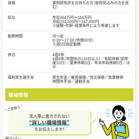
資格
薬剤師免許をお持ちの方（取得見込みの方を含
む）
給与
年収404万円～556万円
月給252,500円～347,000円
※経験・年齢・就業条件により考慮します
勤務時間
月～金
8：30～17：00（休憩60分）
※週5日固定勤務
休日
4週8休
4週8休（年間休日120日以上）／有給休暇（初年
度10日）／夏季休暇3日／年末年始休暇5日／ほ
か
福利厚生諸手当
厚生年金／雇用保険／労災保険／医業健保
時間外手当／通勤手当
職場情報
求人票に書ききれない
“詳しい職場情報”
をお伝えします！