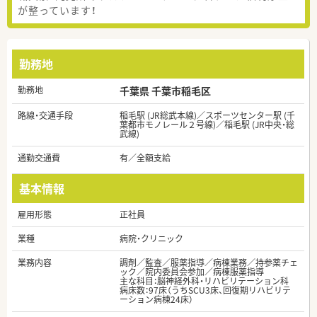
が整っています！
勤務地
勤務地
千葉県 千葉市稲毛区
路線・交通手段
稲毛駅 (JR総武本線)／スポーツセンター駅 (千
葉都市モノレール２号線)／稲毛駅 (JR中央・総
武線)
通勤交通費
有／全額支給
基本情報
雇用形態
正社員
業種
病院・クリニック
業務内容
調剤／監査／服薬指導／病棟業務／持参薬チェ
ック／院内委員会参加／病棟服薬指導
主な科目：脳神経外科・リハビリテーション科
病床数：97床（うちSCU3床、回復期リハビリテ
ーション病棟24床）