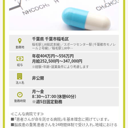
千葉県 千葉市稲毛区
稲毛駅 (JR総武本線)／スポーツセンター駅 (千葉都市モノレ
勤務地
ール２号線)／稲毛駅 (JR中
…
年収404万円～556万円
月給252,500円～347,000円
給与
※経験・年齢・就業条件により考慮します
非公開
法人名
月～金
8：30～17：00（休憩60分）
勤務時間
※週5日固定勤務
≪こんな病院です≫
■「患者さんが命を託せる病院」を基本理念に掲げています。
■脳疾患の重篤患者さんを24時間体制で受け入れ、地域における