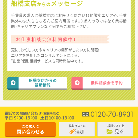
船橋支店
メッセージ
からの
千葉県の求人は船橋支店にお任せください！（他隣接エリアや、千葉
県外の求人ももちろんご案内可能です。）求人のみではなく業界動
向・キャリアプランなど何でもご相談下さい。
お仕事相談会無料開催中！
更に、お忙しい方やキャリアの棚卸がしたい方に朗報!
エリアを熟知したコンサルタントによる、
“出張”個別相談サービスも同時開催中です。
船橋支店からの
無料相談会を予約
最新情報
この求人に
検討リストに
検討リストを
追加
見る
問い合わせる