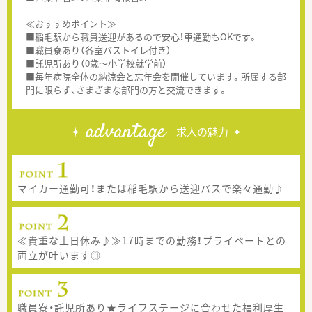
≪おすすめポイント≫
■稲毛駅から職員送迎があるので安心！車通勤もOKです。
■職員寮あり（各室バストイレ付き）
■託児所あり（0歳～小学校就学前）
■毎年病院全体の納涼会と忘年会を開催しています。所属する部
門に限らず、さまざまな部門の方と交流できます。
advantage
求人の魅力
マイカー通勤可！または稲毛駅から送迎バスで楽々通勤♪
≪貴重な土日休み♪≫17時までの勤務！プライベートとの
両立が叶います◎
職員寮・託児所あり★ライフステージに合わせた福利厚生