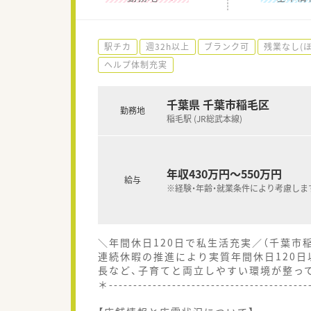
駅チカ
週32h以上
ブランク可
残業なし(
ヘルプ体制充実
千葉県 千葉市稲毛区
勤務地
稲毛駅 (JR総武本線)
年収430万円～550万円
給与
※経験・年齢・就業条件により考慮しま
＼年間休日120日で私生活充実／（千葉市
連続休暇の推進により実質年間休日120
長など、子育てと両立しやすい環境が整っ
＊----------------------------------------