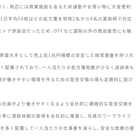
良く、周辺には商業施設もあるため通勤やお買い物に大変便利
1日平均56枚ほどの処方箋を常時2名から4名の薬剤師で対応
ストア併設店だったため、OTCなど調剤以外の商品販売にも触
業界最大手として売上高1兆円規模の安定した経営基盤を持つ大
多く配置されており、一人当たりの処方箋枚数が少なく過誤率も
親が働きやすい環境を作るための意見交換の場も定期的に設け
の社員がより働きやすくなるよう全社的に積極的な意見交換を
冬季に連続休暇の取得を全社的に推進し、社員のワークライフ
員を多く配置して一人当たりの仕事量を減らし、安全な医療の提