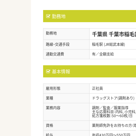
勤務地
千葉県 千葉市稲毛
勤務地
路線・交通手段
稲毛駅 (JR総武本線)
通勤交通費
有／全額支給
基本情報
雇用形態
正社員
業種
ドラッグストア(調剤あり)
業務内容
調剤／監査／服薬指導
主な応需科目：内科, 小児科
処方箋枚数：50～60枚/日
資格
薬剤師免許をお持ちの方（
給与
年収430万円～550万円