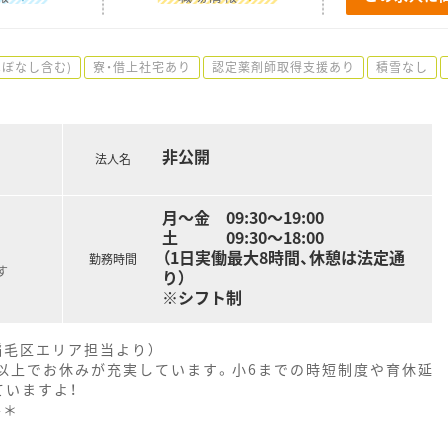
ほぼなし含む)
寮・借上社宅あり
認定薬剤師取得支援あり
積雪なし
非公開
法人名
月～金 09:30～19:00
土 09:30～18:00
（1日実働最大8時間、休憩は法定通
勤務時間
す
り）
※シフト制
稲毛区エリア担当より）
日以上でお休みが充実しています。小6までの時短制度や育休延
ていますよ！
--＊