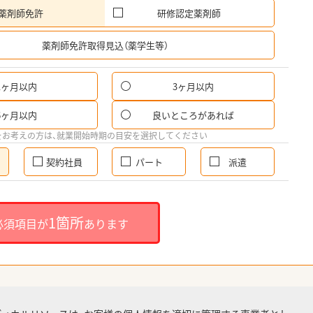
薬剤師免許
研修認定薬剤師
希
薬剤師免許取得見込（薬学生等）
1ヶ月以内
3ヶ月以内
6ヶ月以内
良いところがあれば
をお考えの方は、就業開始時期の目安を選択してください
契約社員
パート
派遣
1箇所
必須項目が
あります