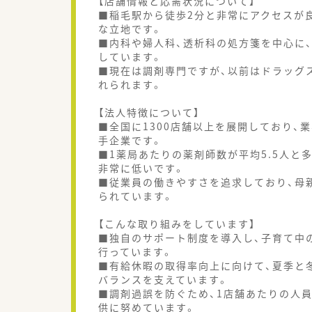
【店舗情報と応需状況について】
■稲毛駅から徒歩2分と非常にアクセスが
な立地です。
■内科や婦人科、透析科の処方箋を中心に、
しています。
■現在は調剤専門ですが、以前はドラッグ
れられます。
【法人特徴について】
■全国に1300店舗以上を展開しており、
手企業です。
■1薬局あたりの薬剤師数が平均5.5人と
非常に低いです。
■従業員の働きやすさを追求しており、母
られています。
【こんな取り組みをしています】
■独自のサポート制度を導入し、子育て中
行っています。
■有給休暇の取得率向上に向けて、夏季と
バランスを支えています。
■調剤過誤を防ぐため、1店舗あたりの人
供に努めています。