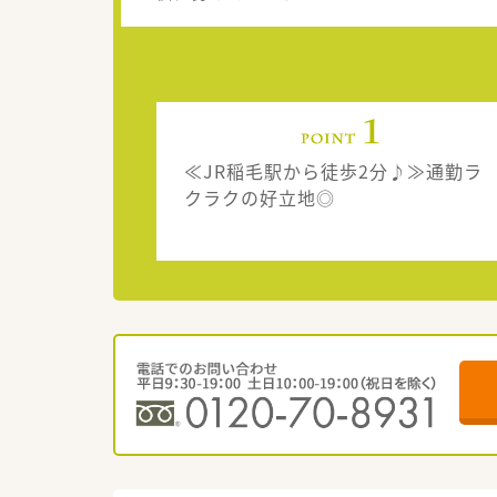
≪JR稲毛駅から徒歩2分♪≫通勤ラ
クラクの好立地◎