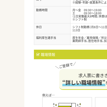
※経験・年齢・就業条件に
勤務時間
月～金 09:30～19:00
土 09:30～18:00
（1日実働最大8時間、休憩
※シフト制
休日
シフト制勤務（月8日～11
113日
福利厚生諸手当
厚生年金／雇用保険／労災
薬剤師手当、居住地手当、扶
職場情報
求人票に書き
“詳しい職場情報”