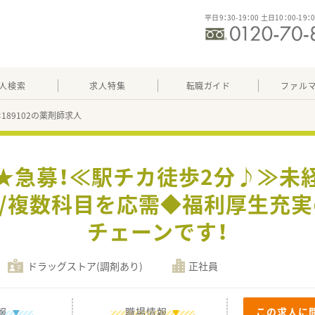
平日9：30-19：00 土日10：00-19：
人検索
求人特集
転職ガイド
ファル
：189102の薬剤師求人
】★急募！≪駅チカ徒歩2分♪≫未
可/複数科目を応需◆福利厚生充
チェーンです！
ドラッグストア(調剤あり)
正社員
報
職場情報
この求人に