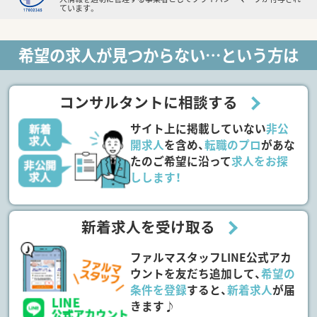
ています。
希望の求人が見つからない…という方は
コンサルタントに相談する
サイト上に掲載していない
非公
開求人
を含め、
転職のプロ
があな
たのご希望に沿って
求人をお探
しします！
新着求人を受け取る
ファルマスタッフLINE公式アカ
ウントを友だち追加して、
希望の
条件を登録
すると、
新着求人
が届
きます♪