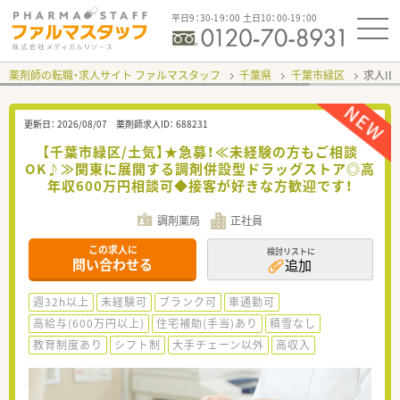
平日9：30-19：00 土日10：00-19：00
薬剤師の転職・求人サイト ファルマスタッフ
千葉県
千葉市緑区
求人ID
更新日：
2026/08/07
薬剤師求人ID：
688231
【千葉市緑区/土気】★急募！≪未経験の方もご相談
OK♪≫関東に展開する調剤併設型ドラッグストア◎高
年収600万円相談可◆接客が好きな方歓迎です！
調剤薬局
正社員
この求人に
検討リストに
問い合わせる
追加
週32h以上
未経験可
ブランク可
車通勤可
高給与(600万円以上)
住宅補助(手当)あり
積雪なし
教育制度あり
シフト制
大手チェーン以外
高収入