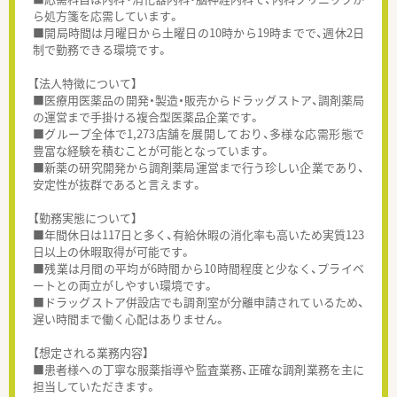
ら処方箋を応需しています。
■開局時間は月曜日から土曜日の10時から19時までで、週休2日
制で勤務できる環境です。
【法人特徴について】
■医療用医薬品の開発・製造・販売からドラッグストア、調剤薬局
の運営まで手掛ける複合型医薬品企業です。
■グループ全体で1,273店舗を展開しており、多様な応需形態で
豊富な経験を積むことが可能となっています。
■新薬の研究開発から調剤薬局運営まで行う珍しい企業であり、
安定性が抜群であると言えます。
【勤務実態について】
■年間休日は117日と多く、有給休暇の消化率も高いため実質123
日以上の休暇取得が可能です。
■残業は月間の平均が6時間から10時間程度と少なく、プライベ
ートとの両立がしやすい環境です。
■ドラッグストア併設店でも調剤室が分離申請されているため、
遅い時間まで働く心配はありません。
【想定される業務内容】
■患者様への丁寧な服薬指導や監査業務、正確な調剤業務を主に
担当していただきます。