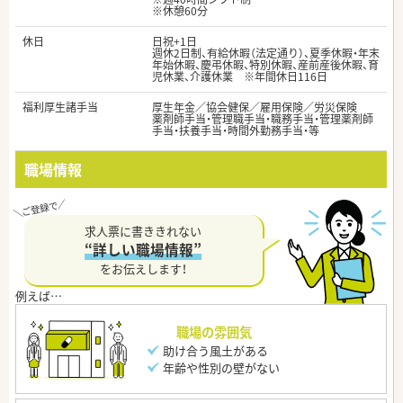
※休憩60分
休日
日祝+1日
週休2日制、有給休暇（法定通り）、夏季休暇・年末
年始休暇、慶弔休暇、特別休暇、産前産後休暇、育
児休業、介護休業 ※年間休日116日
福利厚生諸手当
厚生年金／協会健保／雇用保険／労災保険
薬剤師手当・管理職手当・職務手当・管理薬剤師
手当・扶養手当・時間外勤務手当・等
職場情報
求人票に書ききれない
“詳しい職場情報”
をお伝えします！
職場の雰囲気
助け合う風土がある
年齢や性別の壁がない