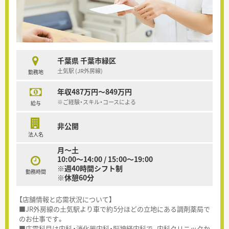
千葉県 千葉市緑区
土気駅 (JR外房線)
勤務地
年収487万円～849万円
※ご経験・スキル・コースによる
給与
非公開
法人名
月～土
10:00～14:00 / 15:00～19:00
※週40時間シフト制
勤務時間
※休憩60分
【店舗情報と応需状況について】
■JR外房線の土気駅より車で約5分ほどの立地にある調剤薬局で
のお仕事です。
■応需科目は内科・消化器内科・脳神経内科で、内科クリニックか