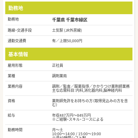
勤務地
勤務地
千葉県 千葉市緑区
路線・交通手段
土気駅 (JR外房線)
通勤交通費
有／上限50,000円
基本情報
雇用形態
正社員
業種
調剤薬局
業務内容
調剤／監査／服薬指導／かかりつけ薬剤師業務
主な応需科目：内科,消化器内科,脳神経内科
資格
薬剤師免許をお持ちの方（取得見込みの方を含
む）
給与
年収487万円～849万円
※ご経験・スキル・コースによる
勤務時間
月～土
10:00～14:00 / 15:00～19:00
※週40時間シフト制