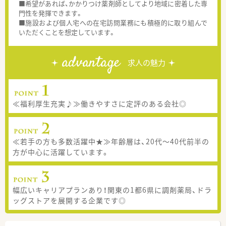
■希望があれば、かかりつけ薬剤師としてより地域に密着した専
門性を発揮できます。
■施設および個人宅への在宅訪問業務にも積極的に取り組んで
いただくことを想定しています。
advantage
求人の魅力
≪福利厚生充実♪≫働きやすさに定評のある会社◎
≪若手の方も多数活躍中★≫年齢層は、20代～40代前半の
方が中心に活躍しています。
幅広いキャリアプランあり！関東の1都6県に調剤薬局、ドラ
ッグストアを展開する企業です◎