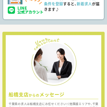
条件を登録
すると、
新着求人
が届
きます♪
船橋支店
メッセージ
からの
千葉県の求人は船橋支店にお任せください！（他隣接エリアや、千葉