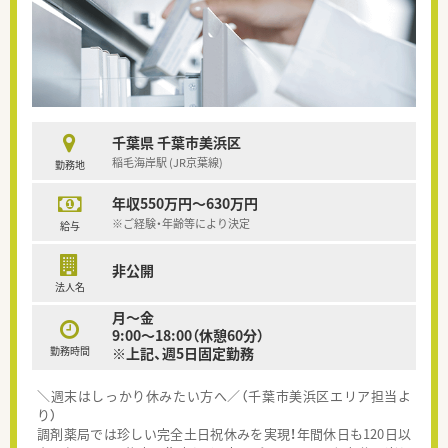
千葉県 千葉市美浜区
稲毛海岸駅 (JR京葉線)
勤務地
年収550万円～630万円
※ご経験・年齢等により決定
給与
非公開
法人名
月～金
9:00～18:00（休憩60分）
勤務時間
※上記、週5日固定勤務
＼週末はしっかり休みたい方へ／（千葉市美浜区エリア担当よ
り）
調剤薬局では珍しい完全土日祝休みを実現！年間休日も120日以