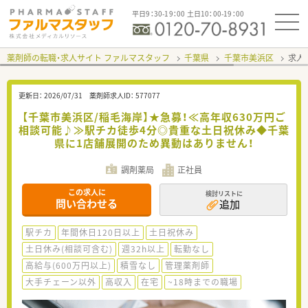
平日9：30-19：00 土日10：00-19：00
薬剤師の転職・求人サイト ファルマスタッフ
千葉県
千葉市美浜区
求人I
更新日：
2026/07/31
薬剤師求人ID：
577077
【千葉市美浜区/稲毛海岸】★急募！≪高年収630万円ご
相談可能♪≫駅チカ徒歩4分◎貴重な土日祝休み◆千葉
県に1店舗展開のため異動はありません！
調剤薬局
正社員
この求人に
検討リストに
問い合わせる
追加
駅チカ
年間休日120日以上
土日祝休み
土日休み(相談可含む)
週32h以上
転勤なし
高給与(600万円以上)
積雪なし
管理薬剤師
大手チェーン以外
高収入
在宅
~18時までの職場