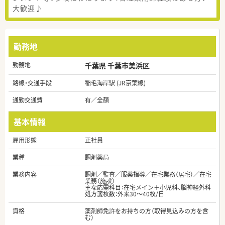
大歓迎♪
勤務地
勤務地
千葉県 千葉市美浜区
路線・交通手段
稲毛海岸駅 (JR京葉線)
通勤交通費
有／全額
基本情報
雇用形態
正社員
業種
調剤薬局
業務内容
調剤／監査／服薬指導／在宅業務（居宅）／在宅
業務（施設）
主な応需科目：在宅メイン＋小児科、脳神経外科
処方箋枚数：外来30～40枚/日
資格
薬剤師免許をお持ちの方（取得見込みの方を含
む）