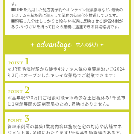
す。
■LINEを活用した処方箋予約やオンライン服薬指導など、最新の
システムを積極的に導入して業務の効率化を推進しています。
■頑張った分はしっかりと給与や待遇に反映させる評価体制が
あり、やりがいを持って日々の業務に邁進できる職場環境です。
advantage
求人の魅力
≪JR稲毛海岸駅から徒歩4分♪≫人気の京葉線沿い◎2024
年2月にオープンしたキレイな薬局でご就業できます！
≪高年収630万円ご相談可能★≫希少な土日祝休み！千葉市
に1店舗展開の調剤薬局のため、異動はありません。
管理薬剤師の募集！業務内容は施設在宅の対応や店舗マネ
ジメント等、多岐にわたります！管理薬剤師経験のある方、