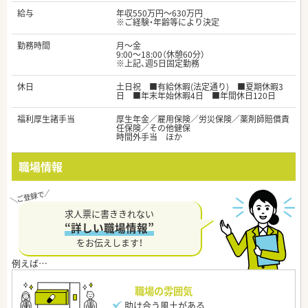
給与
年収550万円～630万円
※ご経験・年齢等により決定
勤務時間
月～金
9:00～18:00（休憩60分）
※上記、週5日固定勤務
休日
土日祝 ■有給休暇(法定通り) ■夏期休暇3
日 ■年末年始休暇4日 ■年間休日120日
福利厚生諸手当
厚生年金／雇用保険／労災保険／薬剤師賠償責
任保険／その他健保
時間外手当 ほか
職場情報
求人票に書ききれない
“詳しい職場情報”
をお伝えします！
職場の雰囲気
助け合う風土がある