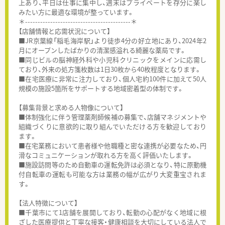
上あり、平日は仕事に集中し、週末はプライベートを存分に楽し
みたい方に最適な環境が整っています。
＊------------------------------------------＊
【店舗情報と応需状況について】
■JR京葉線「稲毛海岸駅」より徒歩4分の好立地にあり、2024年2
月にオープンしたばかりの清潔感溢れる綺麗な薬局です。
■同じビルの脳神経外科や小児科クリニックをメインに応需し
ており、外来の処方箋枚数は1日30枚から40枚程度となります。
■在宅医療に非常に注力しており、個人宅約100件に加えて50人
規模の施設5箇所をサポートする地域密着型の体制です。
【募集背景と求める人物像について】
■体制強化に伴う管理薬剤師候補の募集で、店舗マネジメントや
組織づくりに意欲的に取り組んでいただける方を歓迎しており
ます。
■在宅業務において患者様や他職種と密な連携が必要なため、円
滑なコミュニケーションが取れる方を高く評価いたします。
■施設訪問等のため自動車の運転免許は必須となり、特に原動機
付自転車の運転も可能な方は業務の幅が広がり大変重宝されま
す。
【法人特徴について】
■千葉市にて1店舗を展開しており、転勤の心配がなく地域に根
ざした医療提供と丁寧な接客・健康相談を大切にしている法人で