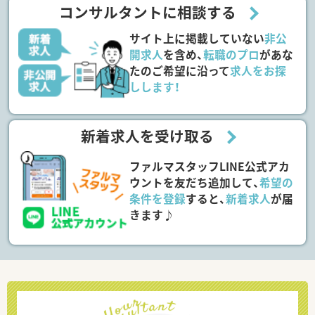
コンサルタントに相談する
サイト上に掲載していない
非公
開求人
を含め、
転職のプロ
があな
たのご希望に沿って
求人をお探
しします！
新着求人を受け取る
ファルマスタッフLINE公式アカ
ウントを友だち追加して、
希望の
条件を登録
すると、
新着求人
が届
きます♪