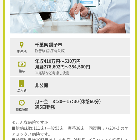
千葉県 銚子市
観音駅 (銚子電鉄線)
勤務地
年収410万円～530万円
月給276,602円～354,500円
給与
※経験など考慮し決定
非公開
法人名
月～金 8：30～17：30（休憩60分）
週5日勤務
勤務時間
≪こんな病院です≫
■総病床数:111床（一般53床 療養38床 回復期リハ20床）のケ
アミックス病院です。
■診療科目は10科目以上、内科系、外科系、バランスよく診療して