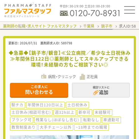
平日9：30-19：00 土日10：00-19：00
薬剤師の転職・求人サイト ファルマスタッフ
千葉県
銚子市
求人ID：58
更新日：
2026/07/31
薬剤師求人ID：
589798
◆急募◆【銚子市/観音】≪公立病院／希少な土日祝休み
≫年間休日122日◎薬剤師としてスキルアップできる
環境！未経験の方もご相談下さい◎
病院・クリニック
正社員
この求人に
検討リストに
問い合わせる
追加
駅チカ
年間休日120日以上
土日祝休み
土日休み(相談可含む)
週32h以上
新卒可
未経験可
ブランク可
残業なし(ほぼなし含む)
転勤なし
車通勤可
教育制度あり
大手チェーン以外
~18時までの職場