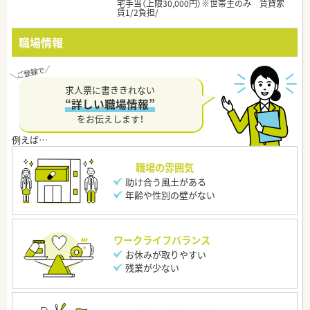
宅手当（上限30,000円）※世帯主のみ 賃貸家
賃1/2負担/
職場情報
求人票に書ききれない
“詳しい職場情報”
をお伝えします！
職場の雰囲気
助け合う風土がある
年齢や性別の壁がない
ワークライフバランス
お休みが取りやすい
残業が少ない