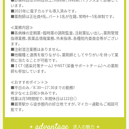
います。
■2023年に電子カルテも導入済みです。
■薬剤師は正社員4名、パート1名が在籍、常時4～5名体制です。
≪業務内容≫
■各病棟の定期薬・臨時薬の調剤監査、注射薬払い出し、薬剤管理
指導業務、医薬品情報業務、外来指導、各種院内委員会等がござい
ます。
■注射混注業務はありません。
■他職種と連携を取りながら、薬剤師としてやりがいを持って業
務に当たることが可能です。
■ＩCT（感染対策チーム）やNST（栄養サポートチーム）への薬剤
師も参加しています。
≪おすすめポイント≫
■平日のみ／8：30～17：30までの勤務！
希少な≪土日祝≫休みです。
残業は月5時間程で、年間休日は122日◎
■最寄駅から徒歩圏内の好立地ですが、マイカー通勤もご相談可
能です。
advantage
求人の魅力