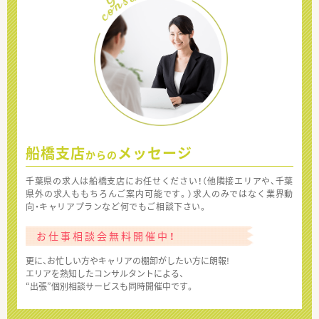
船橋支店
メッセージ
からの
千葉県の求人は船橋支店にお任せください！（他隣接エリアや、千葉
県外の求人ももちろんご案内可能です。）求人のみではなく業界動
向・キャリアプランなど何でもご相談下さい。
お仕事相談会無料開催中！
更に、お忙しい方やキャリアの棚卸がしたい方に朗報!
エリアを熟知したコンサルタントによる、
“出張”個別相談サービスも同時開催中です。