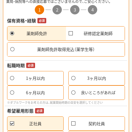
薬局・病院等への直接応募ではございませんので、ご安心ください。
1
2
3
4
保有資格・経験
必須
薬剤師免許
研修認定薬剤師
薬剤師免許取得見込（薬学生等）
転職時期
必須
1ヶ月以内
3ヶ月以内
6ヶ月以内
良いところがあれば
※ダブルワークをお考えの方は、就業開始時期の目安を選択してください
希望雇用形態
必須
正社員
契約社員