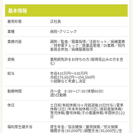
基本情報
雇用形態
正社員
業種
病院・クリニック
業務内容
調剤／監査／服薬指導／注射セット／病棟業務
／持参薬チェック／医薬品管理／DI業務／院内
委員会参加／病棟服薬指導
資格
薬剤師免許をお持ちの方（取得見込みの方を含
む）
給与
年収410万円～530万円
月給276,602円～354,500円
※経験など考慮し決定
勤務時間
月～金 8：30～17：30（休憩60分）
週5日勤務
休日
土日祝/有給休暇（6ヶ月経過後10日付与）/夏季
休暇（3日）/年末年始休暇（5日）/産前産後休暇/
育児休暇/慶弔休暇/子の看護休暇/年間休日122
日
福利厚生諸手当
厚生年金／協会健保／雇用保険／労災保険
職務手当（30,000円）/調整手当（30,000円）/住