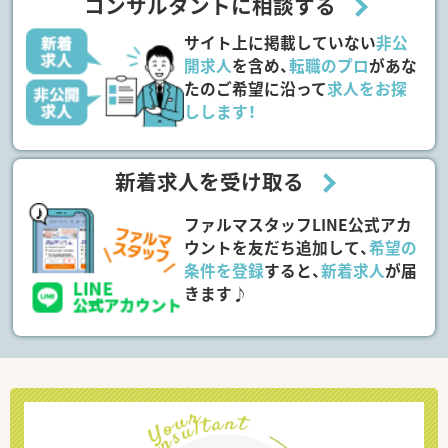
コンサルタントに相談する
サイト上に掲載していない
非公
開求人
を含め、
転職のプロ
があな
たのご希望に沿って
求人をお探
しします！
新着求人を受け取る
ファルマスタッフLINE公式アカ
ウントを友だち追加して、
希望の
条件を登録
すると、
新着求人
が届
きます♪