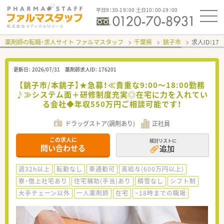
平日9：30-19：00 土日10：00-19：00
薬剤師の転職・求人サイト ファルマスタッフ
千葉県
銚子市
求人ID：17
更新日：
2026/07/31
薬剤師求人ID：
176201
【銚子市/本銚子】★急募！≪貴重な9:00～18:00勤務
♪≫システム面＋研修制度充実◎在宅に力を入れてい
る会社◆年収550万円ご相談可能です！
ドラッグストア(調剤あり)
正社員
この求人に
検討リストに
問い合わせる
追加
週32h以上
転勤なし
車通勤可
高給与(600万円以上)
寮・借上社宅あり
住宅補助(手当)あり
積雪なし
シフト制
大手チェーン以外
一人薬剤師
在宅
~18時までの職場