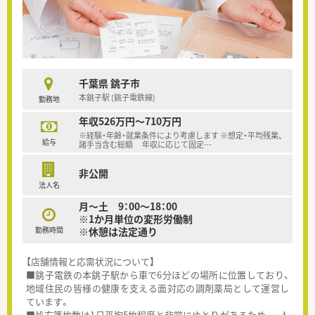
千葉県 銚子市
本銚子駅 (銚子電鉄線)
勤務地
年収526万円～710万円
※経験・年齢・就業条件により考慮します ※想定・平均残業、
給与
諸手当含む総額 年収に応じて固定
…
非公開
法人名
月～土 9：00～18：00
※1か月単位の変形労働制
勤務時間
※休憩は法定通り
【店舗情報と応需状況について】
■銚子電鉄の本銚子駅から車で6分ほどの場所に位置しており、
地域住民の皆様の健康を支える面対応の調剤薬局として運営し
ています。
■処方箋枚数は1日平均5枚程度と非常にゆとりがあるため、一人