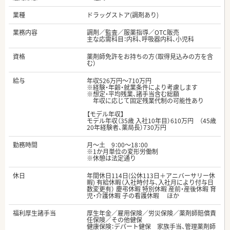
業種
ドラッグストア(調剤あり)
業務内容
調剤／監査／服薬指導／OTC販売
主な応需科目：内科、呼吸器内科、小児科
資格
薬剤師免許をお持ちの方（取得見込みの方を含
む）
給与
年収526万円～710万円
※経験・年齢・就業条件により考慮します
※想定・平均残業、諸手当含む総額
年収に応じて固定残業代制の可能性あり
【モデル年収】
モデル年収（35歳 入社10年目）610万円 （45歳
20年経験者、薬局長）730万円
勤務時間
月～土 9：00～18：00
※1か月単位の変形労働制
※休憩は法定通り
休日
年間休日114日(公休113日＋アニバーサリー休
暇) 有給休暇（入社時付与、入社月により付与日
数変更有） 慶弔休暇 特別休暇 産前・産後休暇 育
児・介護休暇 子の看護休暇 ほか
福利厚生諸手当
厚生年金／雇用保険／労災保険／薬剤師賠償責
任保険／その他健保
健康保険：デパート健保 家族手当、管理薬剤師