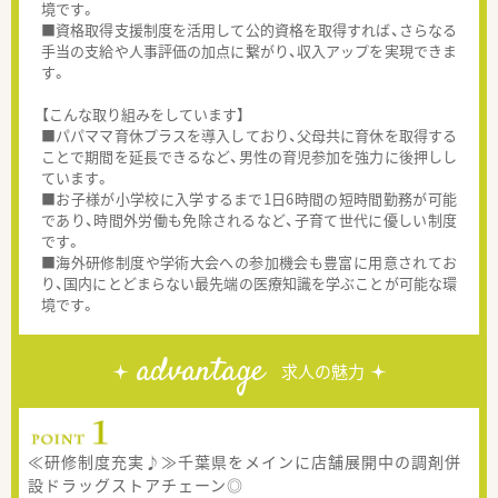
境です。
■資格取得支援制度を活用して公的資格を取得すれば、さらなる
手当の支給や人事評価の加点に繋がり、収入アップを実現できま
す。
【こんな取り組みをしています】
■パパママ育休プラスを導入しており、父母共に育休を取得する
ことで期間を延長できるなど、男性の育児参加を強力に後押しし
ています。
■お子様が小学校に入学するまで1日6時間の短時間勤務が可能
であり、時間外労働も免除されるなど、子育て世代に優しい制度
です。
■海外研修制度や学術大会への参加機会も豊富に用意されてお
り、国内にとどまらない最先端の医療知識を学ぶことが可能な環
境です。
advantage
求人の魅力
≪研修制度充実♪≫千葉県をメインに店舗展開中の調剤併
設ドラッグストアチェーン◎