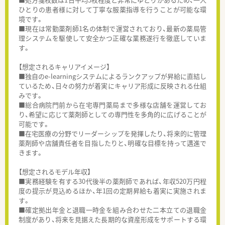
ひとりの患者様に対して丁寧な服薬指導を行うことが可能な環
境です。
■現在は常勤薬剤師1名の体制で運営されており、最新の薬局管
理システムを駆使して安全かつ正確な業務遂行を徹底していま
す。
【想定されるキャリアイメージ】
■独自のe-learningシステムによるランクアップが昇給に直結し
ているため、日々の努力が着実にキャリア形成に反映される仕組
みです。
■総合病院門前から在宅専門薬局まで多様な店舗を運営してお
り、希望に応じて薬剤師としての専門性を多角的に広げることが
可能です。
■在宅医療の分野でリーダーシップを発揮したり、将来的に管理
薬剤師や店舗責任者を目指したりと、明確な目標を持って邁進で
きます。
【想定されるモデル年収】
■実務経験を有する30代後半の薬剤師であれば、年収520万円程
度の提示が見込めるほか、年1回の定期昇給も着実に実施されま
す。
■確定拠出年金と退職一時金を組み合わせた二本立ての退職金
制度があり、将来を見据えた長期的な資産形成をサポートする環