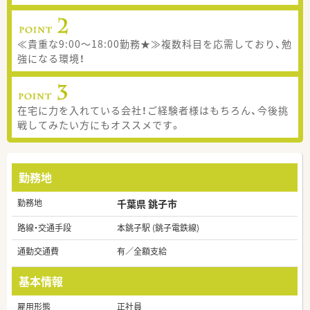
≪貴重な9:00～18:00勤務★≫複数科目を応需しており、勉
強になる環境！
在宅に力を入れている会社！ご経験者様はもちろん、今後挑
戦してみたい方にもオススメです。
勤務地
勤務地
千葉県 銚子市
路線・交通手段
本銚子駅 (銚子電鉄線)
通勤交通費
有／全額支給
基本情報
雇用形態
正社員