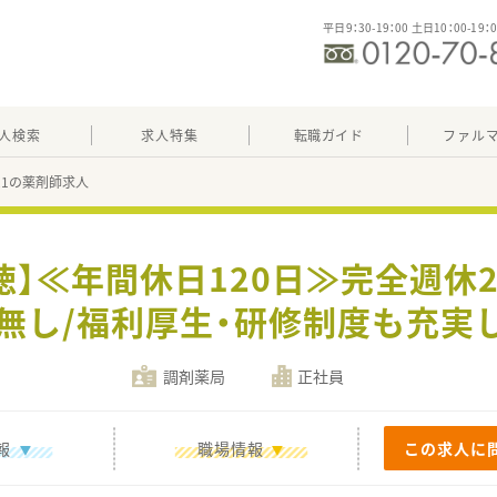
平日9：30-19：00 土日10：00-19：
人検索
求人特集
転職ガイド
ファル
921の薬剤師求人
徳】≪年間休日120日≫完全週休
居無し/福利厚生・研修制度も充実
調剤薬局
正社員
報
職場情報
この求人に