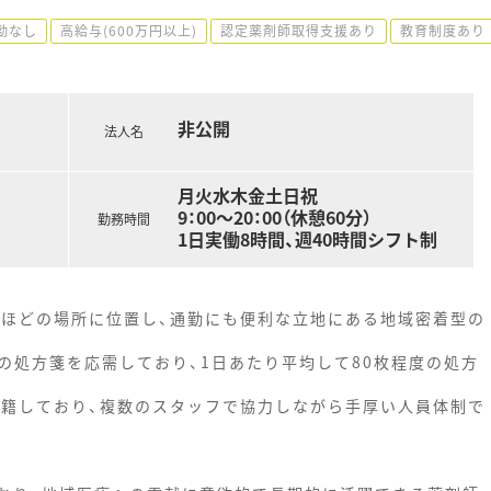
勤なし
高給与(600万円以上)
認定薬剤師取得支援あり
教育制度あり
非公開
法人名
月火水木金土日祝
9：00〜20：00（休憩60分）
勤務時間
1日実働8時間、週40時間シフト制
分ほどの場所に位置し、通勤にも便利な立地にある地域密着型の
の処方箋を応需しており、1日あたり平均して80枚程度の処方
在籍しており、複数のスタッフで協力しながら手厚い人員体制で