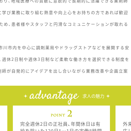
おり、地域医療への貢献に意欲的で長期的に活躍できる薬剤師
に学び業務に取り組む熱意や向上心をお持ちの方であれば歓迎
ため、患者様やスタッフと円滑なコミュニケーションが取れる
県市川市内を中心に調剤薬局やドラッグストアなどを展開する安
、週休2日制や週休3日制など柔軟な働き方を選択できる制度を
剤師が自発的にアイデアを出し合いながら業務改善や企画立案
advantage
求人の魅力
完全週休2日の正社員、年間休日は有
外
給を除いた120日！…1日の実働8時間
応