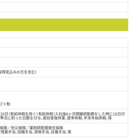
取得見込みの方を含む）
シフト制
20日（有給休暇を除く）有給休暇（入社後6ヶ月間継続勤務をした時に10日付
基準法に則った日数を付与、産前産後休業、夏季休暇、年末年始休暇、等
保険／労災保険／薬剤師賠償責任保険
円）、残業手当、役職手当、資格手当、扶養手当、等