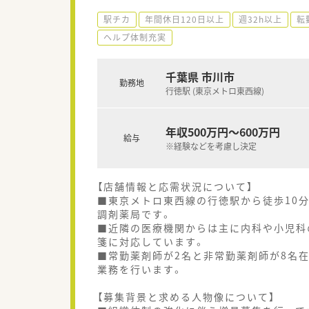
駅チカ
年間休日120日以上
週32h以上
転
ヘルプ体制充実
千葉県 市川市
勤務地
行徳駅 (東京メトロ東西線)
年収500万円～600万円
給与
※経験などを考慮し決定
【店舗情報と応需状況について】
■東京メトロ東西線の行徳駅から徒歩10
調剤薬局です。
■近隣の医療機関からは主に内科や小児科
箋に対応しています。
■常勤薬剤師が2名と非常勤薬剤師が8名
業務を行います。
【募集背景と求める人物像について】