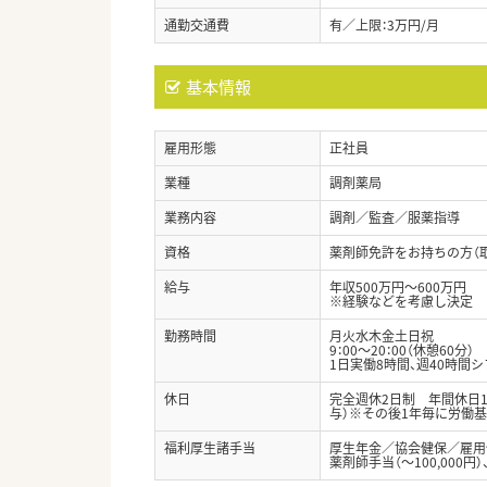
通勤交通費
有／上限：3万円/月
基本情報
雇用形態
正社員
業種
調剤薬局
業務内容
調剤／監査／服薬指導
資格
薬剤師免許をお持ちの方（
給与
年収500万円～600万円
※経験などを考慮し決定
勤務時間
月火水木金土日祝
9：00〜20：00（休憩60分）
1日実働8時間、週40時間
休日
完全週休2日制 年間休日1
与）※その後1年毎に労働
福利厚生諸手当
厚生年金／協会健保／雇用
薬剤師手当（～100,000