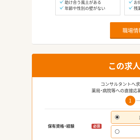
助け合う風土がある
お
年齢や性別の壁がない
残
職場情
この求
コンサルタントへ求
薬局・病院等への直接応
1
保有資格・経験
必須