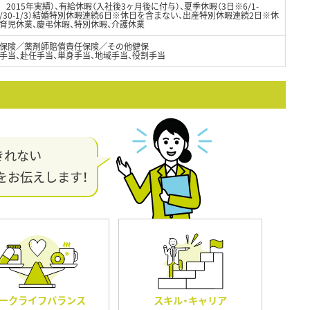
 2015年実績）、有給休暇（入社後3ヶ月後に付与）、夏季休暇（3日※6/1-
※12/30-1/3）結婚特別休暇連続6日※休日を含まない、出産特別休暇連続2日※休
育児休業、慶弔休暇、特別休暇、介護休業
保険／薬剤師賠償責任保険／その他健保
手当、赴任手当、単身手当、地域手当、役割手当
きれない
をお伝えします！
ークライフバランス
スキル・キャリア