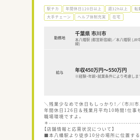
駅チカ
年間休日120日以上
週32h以上
転
大手チェーン
ヘルプ体制充実
在宅
千葉県 市川市
勤務地
本八幡駅 (都営新宿線)／本八幡駅 (JR
線)
年収450万円～550万円
給与
※経験・年齢・就業条件により考慮しま
＼残業少なめで休日もしっかり！／（市川市
年間休日126日＆残業月平均10時間！仕
職場環境ですよ。
＊----------------------------------------
【店舗情報と応需状況について】
■本八幡駅より徒歩10分の場所に位置す