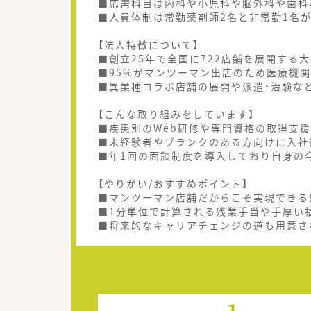
■応需科目は内科や小児科や脳外科や歯科な
■人員体制は常勤薬剤師2名と非常勤1名
【法人特徴について】
■創立25年で全国に722店舗を展開する
■95%がマンツーマン出店のため医療機
■異業種コラボ店舗の展開や派遣・治験な
【こんな取り組みをしています】
■疾患別のWeb研修や専門資格の取得支
■未経験者やブランクのある方向けに入社
■年1回の面談制度を導入しており自身の
【やりがい/おすすめポイント】
■マンツーマン店舗だからこそ実現できる
■1分単位で計算される残業手当や手厚い
■将来的なキャリアチェンジの道も用意さ