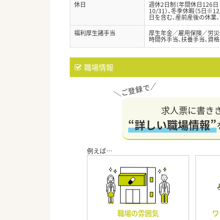
休日
週休2日制（年間休日126日
10/31）、冬季休暇（5日
日を含む、産前産後の休業、
福利厚生諸手当
厚生年金／雇用保険／労災
時間外手当、扶養手当、資格
職場情報
求人票に書き
“詳しい職場情報”
職場の雰囲気
ワ