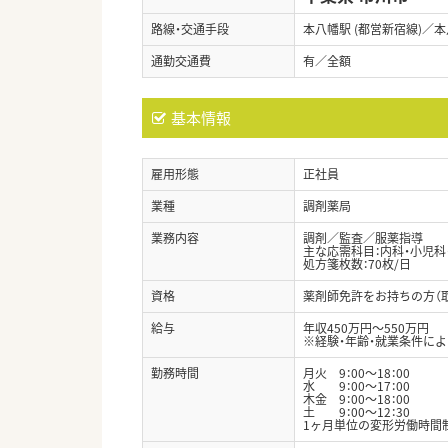
路線・交通手段
本八幡駅 (都営新宿線)／本八
通勤交通費
有／全額
基本情報
雇用形態
正社員
業種
調剤薬局
業務内容
調剤／監査／服薬指導
主な応需科目：内科・小児科
処方箋枚数：70枚/日
資格
薬剤師免許をお持ちの方（
給与
年収450万円～550万円
※経験・年齢・就業条件に
勤務時間
月火 9：00〜18：00
水 9：00〜17：00
木金 9：00〜18：00
土 9：00〜12：30
1ヶ月単位の変形労働時間制