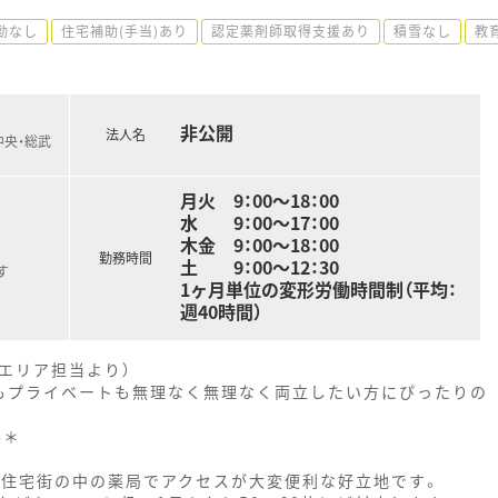
勤なし
住宅補助(手当)あり
認定薬剤師取得支援あり
積雪なし
教
非公開
法人名
中央・総武
月火 9：00〜18：00
水 9：00〜17：00
木金 9：00〜18：00
勤務時間
土 9：00〜12：30
す
1ヶ月単位の変形労働時間制（平均：
週40時間）
エリア担当より）
事もプライベートも無理なく無理なく両立したい方にぴったりの
--＊
る住宅街の中の薬局でアクセスが大変便利な好立地です。