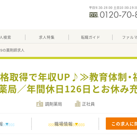
平日9：30-19：00 土日10：00-19：
人検索
求人特集
転職ガイド
ファル
249の薬剤師求人
資格取得で年収UP♪≫教育体制
薬局／年間休日126日とお休み
調剤薬局
正社員
報
職場情報
この求人に