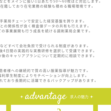
どをメインに扱い1日あたり50～60枚ほど対応します。
が在籍しており在宅業務の経験も積める職場環境です。
大手薬局チェーンで安定した経営基盤を誇ります。
関との関係性が良く検査値データの共有も行えます。
どの事業展開も行う成長を続ける調剤薬局企業です。
援などすべて会社負担で受けられる制度があります。
後4日間の実践的な実務研修を選択して受講できます。
今後のキャリアプランについて定期的に相談できます。
患者様への継続的で質の高い服薬指導が魅力です。
福利厚生制度によりモチベーションが向上します。
れており長期的に活躍できるバックアップがあります。
advantage
求人の魅力