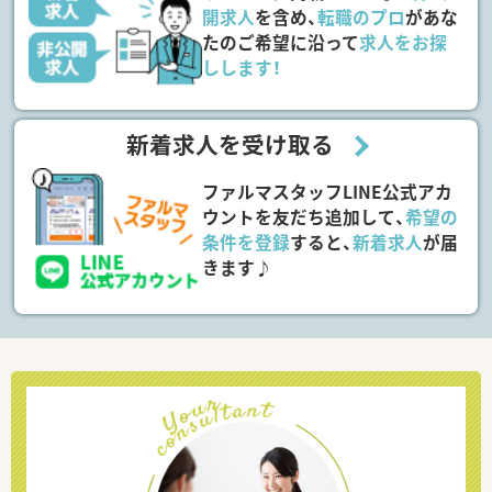
開求人
を含め、
転職のプロ
があな
たのご希望に沿って
求人をお探
しします！
新着求人を受け取る
ファルマスタッフLINE公式アカ
ウントを友だち追加して、
希望の
条件を登録
すると、
新着求人
が届
きます♪