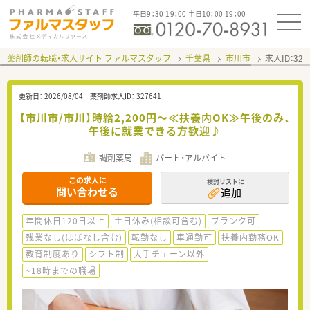
平日9：30-19：00 土日10：00-19：00
薬剤師の転職・求人サイト ファルマスタッフ
千葉県
市川市
求人ID：32
更新日：
2026/08/04
薬剤師求人ID：
327641
【市川市/市川】時給2,200円～≪扶養内OK≫午後のみ、
午後に就業できる方歓迎♪
調剤薬局
パート・アルバイト
この求人に
検討リストに
問い合わせる
追加
年間休日120日以上
土日休み(相談可含む)
ブランク可
残業なし(ほぼなし含む)
転勤なし
車通勤可
扶養内勤務OK
教育制度あり
シフト制
大手チェーン以外
~18時までの職場