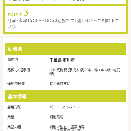
月曜・水曜15：30～18：30勤務です！週1日からご相談下さ
い◎
勤務地
勤務地
千葉県 市川市
路線・交通手段
市川真間駅 (京成本線)／市川駅 (JR中央・総武
線)
通勤交通費
有／全額支給
基本情報
雇用形態
パート・アルバイト
業種
調剤薬局
業務内容
調剤／監査／服薬指導
主な応需科目：小児科