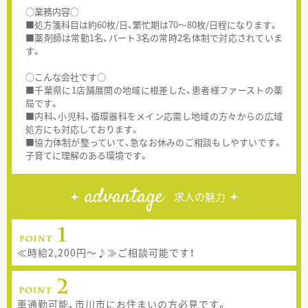
○業務内容○
■処方箋科目は約60枚/日、繁忙期は70～80枚/日程になります。
■薬剤師は常勤1名、パート3名の常時2名体制で対応されていま
す。
○こんな会社です○
■千葉県に1店舗展開の地域に根差した、患者様ファーストの薬
局です。
■内科、小児科、循環器科をメイン応需し地域の方々からの広域
処方にも対応しております。
■協力体制が整っていて、急なお休みのご相談もしやすいです。
子育てに理解のある環境です。
advantage
求人の魅力
≪時給2,200円～♪≫ご相談可能です！
車通勤可能、市川市にお住まいの方必見です。