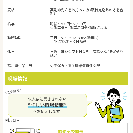
資格
薬剤師免許をお持ちの方（取得見込みの方を含
む）
給与
時給2,200円～2,300円
※就業曜日・就業時間帯・経験による
勤務時間
平日：15：30～18：30(休憩無し)
上記にて週1～2日勤務
休日
日祝 ほかシフト日以外 有給休暇（法定通り）
ほか
福利厚生諸手当
労災保険／薬剤師賠償責任保険
職場情報
求人票に書ききれない
“詳しい職場情報”
をお伝えします！
職場の雰囲気