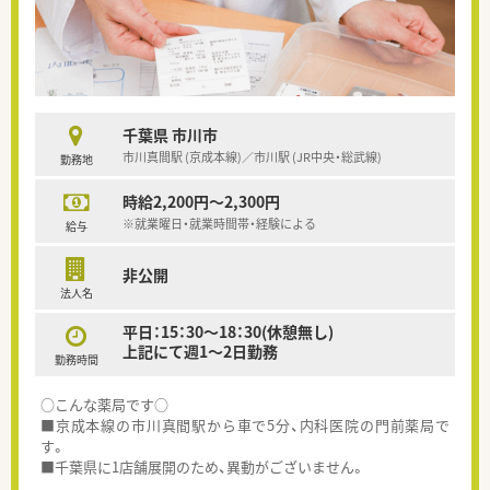
千葉県 市川市
市川真間駅 (京成本線)／市川駅 (JR中央・総武線)
勤務地
時給2,200円～2,300円
※就業曜日・就業時間帯・経験による
給与
非公開
法人名
平日：15：30～18：30(休憩無し)
上記にて週1～2日勤務
勤務時間
○こんな薬局です○
■京成本線の市川真間駅から車で5分、内科医院の門前薬局で
す。
■千葉県に1店舗展開のため、異動がございません。