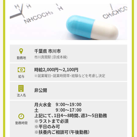
千葉県 市川市
市川真間駅 (京成本線)
勤務地
時給2,000円～2,100円
※就業曜日・就業時間帯・経験などを考慮し決定
給与
非公開
法人名
月火水金 9：00～19：00
土 9：00～17：00
上記にて、1日4～8時間、週3～5日勤務
※ラストまで必須
勤務時間
※平日のみ可
※扶養内ご相談可（午後勤務）