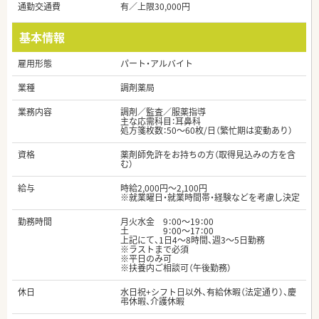
通勤交通費
有／上限30,000円
基本情報
雇用形態
パート・アルバイト
業種
調剤薬局
業務内容
調剤／監査／服薬指導
主な応需科目：耳鼻科
処方箋枚数：50～60枚/日（繁忙期は変動あり）
資格
薬剤師免許をお持ちの方（取得見込みの方を含
む）
給与
時給2,000円～2,100円
※就業曜日・就業時間帯・経験などを考慮し決定
勤務時間
月火水金 9：00～19：00
土 9：00～17：00
上記にて、1日4～8時間、週3～5日勤務
※ラストまで必須
※平日のみ可
※扶養内ご相談可（午後勤務）
休日
水日祝+シフト日以外、有給休暇（法定通り）、慶
弔休暇、介護休暇