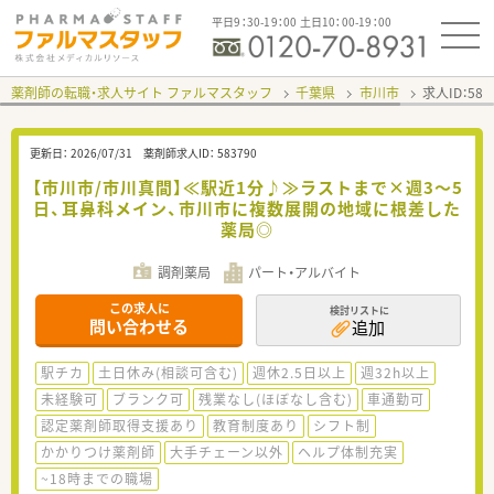
平日9：30-19：00 土日10：00-19：00
薬剤師の転職・求人サイト ファルマスタッフ
千葉県
市川市
求人ID：58
更新日：
2026/07/31
薬剤師求人ID：
583790
【市川市/市川真間】≪駅近1分♪≫ラストまで×週3～5
日、耳鼻科メイン、市川市に複数展開の地域に根差した
薬局◎
調剤薬局
パート・アルバイト
この求人に
検討リストに
問い合わせる
追加
駅チカ
土日休み(相談可含む)
週休2.5日以上
週32h以上
未経験可
ブランク可
残業なし(ほぼなし含む)
車通勤可
認定薬剤師取得支援あり
教育制度あり
シフト制
かかりつけ薬剤師
大手チェーン以外
ヘルプ体制充実
~18時までの職場