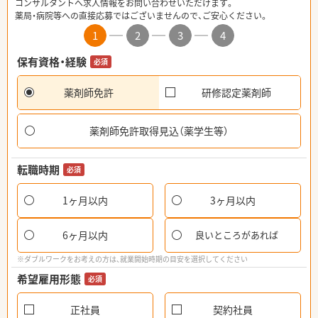
コンサルタントへ求人情報をお問い合わせいただけます。
薬局・病院等への直接応募ではございませんので、ご安心ください。
1
2
3
4
保有資格・経験
必須
薬剤師免許
研修認定薬剤師
薬剤師免許取得見込（薬学生等）
転職時期
必須
1ヶ月以内
3ヶ月以内
6ヶ月以内
良いところがあれば
※ダブルワークをお考えの方は、就業開始時期の目安を選択してください
希望雇用形態
必須
正社員
契約社員