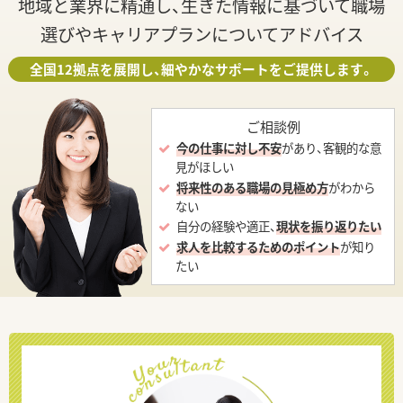
地域と業界に精通し、生きた情報に基づいて職場
選びやキャリアプランについてアドバイス
全国12拠点を展開し、細やかなサポートをご提供します。
ご相談例
今の仕事に対し不安
があり、客観的な意
見がほしい
将来性のある職場の見極め方
がわから
ない
自分の経験や適正、
現状を振り返りたい
求人を比較するためのポイント
が知り
たい