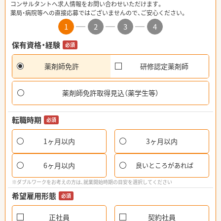
コンサルタントへ求人情報をお問い合わせいただけます。
薬局・病院等への直接応募ではございませんので、ご安心ください。
1
2
3
4
保有資格・経験
必須
薬剤師免許
研修認定薬剤師
薬剤師免許取得見込（薬学生等）
転職時期
必須
1ヶ月以内
3ヶ月以内
6ヶ月以内
良いところがあれば
※ダブルワークをお考えの方は、就業開始時期の目安を選択してください
希望雇用形態
必須
正社員
契約社員