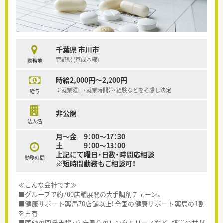
千葉県 市川市
菅野駅 (京成本線)
勤務地
時給2,000円～2,200円
※就業曜日・就業時間帯・経験などを考慮し決定
給与
非公開
法人名
月〜金 9：00〜17：30
土 9：00〜13：00
上記にて曜日・日数・時間応相談
勤務時間
※短時間勤務もご相談可！
≪こんな会社です≫
■グループで約700店舗展開の大手調剤チェーン。
■健康サポート薬局70店舗以上！全国の健康サポート薬局の1割
を占有
■医師の開業支援・病床周りのレンタルリースなど、経営の柱が