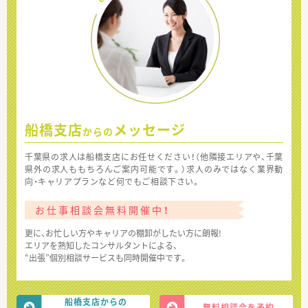
船橋支店
メッセージ
からの
千葉県の求人は船橋支店にお任せください！（他隣接エリアや、千葉
県外の求人ももちろんご案内可能です。）求人のみではなく業界動
向・キャリアプランなど何でもご相談下さい。
お仕事相談会無料開催中！
更に、お忙しい方やキャリアの棚卸がしたい方に朗報!
エリアを熟知したコンサルタントによる、
“出張”個別相談サービスも同時開催中です。
船橋支店からの
無料相談会を予約