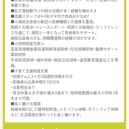
複数で安心
■処方箋枚数70-150枚の店舗が多く経験を積めます
■店舗スタッフは4-6名が平均で負担は少なめ！
■≪病院出身者も歓迎≫医療機関との連携を重視。
医師との面会・トレースレポート・医師との勉強会・カンファレン
スを通じで、病院と一体となって患者様をサポート。
病院出身者の方も、他職種連携の経験が活かせます。
■≪研修制度充実≫
高度管理機能薬局薬剤師育成研修・在宅医療研修・健康サポート
薬局研修
学術研究研修・海外研修・病院出向研修・通信教育講座などを準
備。
■子育て支援制度充実
・妊婦さんに1ヶ月1回通院休暇を付与
・配偶者は出産休暇を3日付与
・出産祝金あり
・育児休業はお子様が最大3歳まで、短時間勤務は最大小学校1年
生まで可能。
■長く働ける環境
結婚休暇5日、介護時短制度、メモリアル休暇、ボランティア休暇
など、生活環境が変わっても長く働けます。