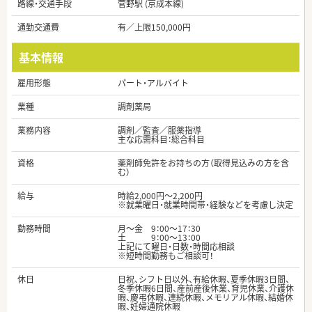
路線・交通手段
菅野駅 (京成本線)
通勤交通費
有／上限150,000円
基本情報
雇用形態
パート・アルバイト
業種
調剤薬局
業務内容
調剤／監査／服薬指導
主な応需科目：総合科目
資格
薬剤師免許をお持ちの方（取得見込みの方を含
む）
給与
時給2,000円～2,200円
※就業曜日・就業時間帯・経験などを考慮し決定
勤務時間
月〜金 9：00〜17：30
土 9：00〜13：00
上記にて曜日・日数・時間応相談
※短時間勤務もご相談可！
休日
日祝、シフト日以外、有給休暇、夏季休暇3日間、
冬季休暇6日間、産前産後休業、育児休業、介護休
暇、慶弔休暇、連続休暇、メモリアル休暇、結婚休
暇、妊婦通院休暇