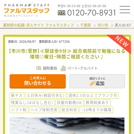
平日9：30-19：00 土日10：00-19：00
薬剤師の転職・求人サイト ファルマスタッフ
千葉県
市川市
求人ID：67
更新日：
2026/08/07
薬剤師求人ID：
677256
【市川市/菅野】≪駅徒歩9分≫ 総合病院前で勉強になる
環境◎曜日・時間ご相談ください♪
調剤薬局
パート・アルバイト
この求人に
検討リストに
問い合わせる
追加
駅チカ
土日休み(相談可含む)
週休2.5日以上
ブランク可
残業なし(ほぼなし含む)
扶養内勤務OK
教育制度あり
シフト制
ヘルプ体制充実
総合科目
~18時までの職場