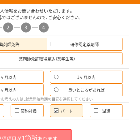
人情報をお問い合わせいただけます。
募ではございませんので、ご安心ください。
2
3
4
薬剤師免許
研修認定薬剤師
希
薬剤師免許取得見込（薬学生等）
1ヶ月以内
3ヶ月以内
パ
6ヶ月以内
良いところがあれば
希
をお考えの方は、就業開始時期の目安を選択してください
契約社員
パート
派遣
就
1箇所
必須項目が
あります