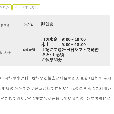
ン以外
ヘルプ体制充実
非公開
法人名
営新宿線)
月火水金 9：00～19：00
木土 9：00～18：00
上記にて週2～4日シフト制勤務
勤務時間
慮し決定
※火・土必須
※休憩60分
、内科や小児科、眼科など幅広い科目の処方箋を1日約80枚ほ
、地域のかかりつけ薬局として幅広い年代の患者様にご利用い
運営されており、常に複数名が在籍しているため、急な欠員時に