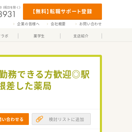
00
（祝日を除く）
【無料】転職サポート登録
企業の皆様へ
会社概要
お問い合わせ
マラボ
薬学生
支店紹介
・土勤務できる方歓迎◎駅
根差した薬局
問い合わせる
検討リストに追加