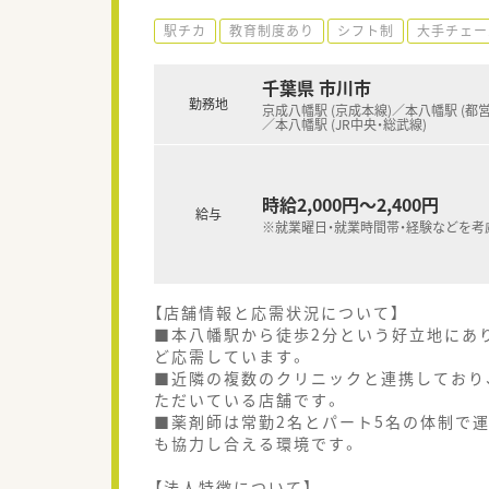
駅チカ
教育制度あり
シフト制
大手チェー
千葉県 市川市
勤務地
京成八幡駅 (京成本線)／本八幡駅 (都
／本八幡駅 (JR中央・総武線)
時給2,000円～2,400円
給与
※就業曜日・就業時間帯・経験などを考
【店舗情報と応需状況について】
■本八幡駅から徒歩2分という好立地にあり
ど応需しています。
■近隣の複数のクリニックと連携しており
ただいている店舗です。
■薬剤師は常勤2名とパート5名の体制で
も協力し合える環境です。
【法人特徴について】