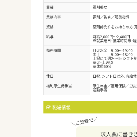
業種
調剤薬局
業務内容
調剤／監査／服薬指導
資格
薬剤師免許をお持ちの方（
給与
時給2,000円～2,400円
※就業曜日・就業時間帯・
勤務時間
月火水金 9：00～19：00
木土 9：00～18：00
上記にて週2～4日シフト
※火・土必須
※休憩60分
休日
日祝、シフト日以外、有給休
福利厚生諸手当
厚生年金／雇用保険／労災
通勤手当
職場情報
求人票に書き