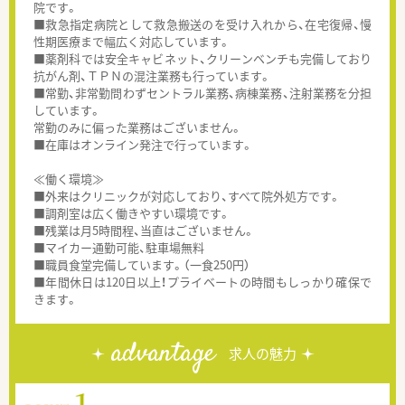
院です。
■救急指定病院として救急搬送のを受け入れから、在宅復帰、慢
性期医療まで幅広く対応しています。
■薬剤科では安全キャビネット、クリーンベンチも完備しており
抗がん剤、ＴＰＮの混注業務も行っています。
■常勤、非常勤問わずセントラル業務、病棟業務、注射業務を分担
しています。
常勤のみに偏った業務はございません。
■在庫はオンライン発注で行っています。
≪働く環境≫
■外来はクリニックが対応しており、すべて院外処方です。
■調剤室は広く働きやすい環境です。
■残業は月5時間程、当直はございません。
■マイカー通勤可能、駐車場無料
■職員食堂完備しています。（一食250円）
■年間休日は120日以上！プライベートの時間もしっかり確保で
きます。
advantage
求人の魅力