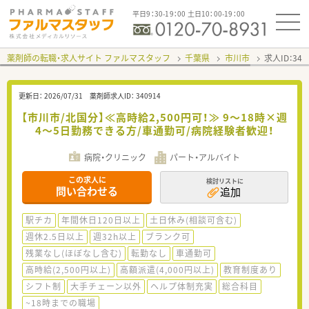
平日9：30-19：00 土日10：00-19：00
薬剤師の転職・求人サイト ファルマスタッフ
千葉県
市川市
求人ID：34
更新日：
2026/07/31
薬剤師求人ID：
340914
【市川市/北国分】≪高時給2,500円可！≫ 9～18時×週
4～5日勤務できる方/車通勤可/病院経験者歓迎！
病院・クリニック
パート・アルバイト
この求人に
検討リストに
問い合わせる
追加
駅チカ
年間休日120日以上
土日休み(相談可含む)
週休2.5日以上
週32h以上
ブランク可
残業なし(ほぼなし含む)
転勤なし
車通勤可
高時給(2,500円以上)
高額派遣(4,000円以上)
教育制度あり
シフト制
大手チェーン以外
ヘルプ体制充実
総合科目
~18時までの職場