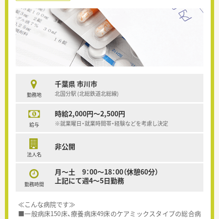
千葉県 市川市
北国分駅 (北総鉄道北総線)
勤務地
時給2,000円～2,500円
※就業曜日・就業時間帯・経験などを考慮し決定
給与
非公開
法人名
月～土 9：00～18：00（休憩60分）
上記にて週4～5日勤務
勤務時間
≪こんな病院です≫
■一般病床150床、療養病床49床のケアミックスタイプの総合病