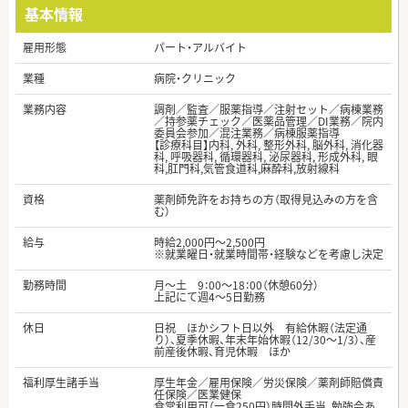
基本情報
雇用形態
パート・アルバイト
業種
病院・クリニック
業務内容
調剤／監査／服薬指導／注射セット／病棟業務
／持参薬チェック／医薬品管理／DI業務／院内
委員会参加／混注業務／病棟服薬指導
【診療科目】内科, 外科, 整形外科, 脳外科, 消化器
科, 呼吸器科, 循環器科, 泌尿器科, 形成外科, 眼
科,肛門科,気管食道科,麻酔科,放射線科
資格
薬剤師免許をお持ちの方（取得見込みの方を含
む）
給与
時給2,000円～2,500円
※就業曜日・就業時間帯・経験などを考慮し決定
勤務時間
月～土 9：00～18：00（休憩60分）
上記にて週4～5日勤務
休日
日祝 ほかシフト日以外 有給休暇（法定通
り）、夏季休暇、年末年始休暇（12/30～1/3）、産
前産後休暇、育児休暇 ほか
福利厚生諸手当
厚生年金／雇用保険／労災保険／薬剤師賠償責
任保険／医業健保
食堂利用可（一食250円）時間外手当、勉強会あ