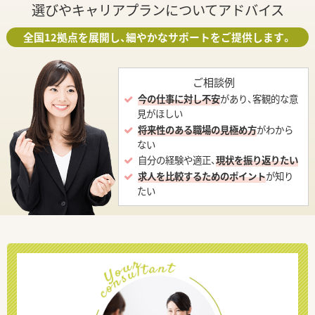
選びやキャリアプランについてアドバイス
全国12拠点を展開し、細やかなサポートをご提供します。
ご相談例
今の仕事に対し不安
があり、客観的な意
見がほしい
将来性のある職場の見極め方
がわから
ない
自分の経験や適正、
現状を振り返りたい
求人を比較するためのポイント
が知り
たい