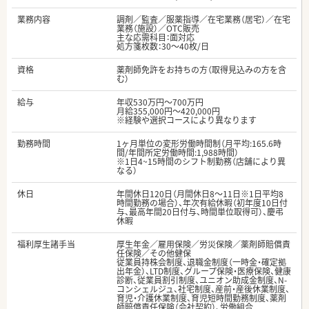
業務内容
調剤／監査／服薬指導／在宅業務（居宅）／在宅
業務（施設）／OTC販売
主な応需科目：面対応
処方箋枚数：30～40枚/日
資格
薬剤師免許をお持ちの方（取得見込みの方を含
む）
給与
年収530万円～700万円
月給355,000円～420,000円
※経験や選択コースにより異なります
勤務時間
1ヶ月単位の変形労働時間制（月平均:165.6時
間/年間所定労働時間:1,988時間）
※1日4~15時間のシフト制勤務（店舗により異
なる）
休日
年間休日120日（月間休日8～11日※1日平均8
時間勤務の場合）、年次有給休暇（初年度10日付
与、最高年間20日付与、時間単位取得可）、慶弔
休暇
福利厚生諸手当
厚生年金／雇用保険／労災保険／薬剤師賠償責
任保険／その他健保
従業員持株会制度、退職金制度（一時金・確定拠
出年金）、LTD制度、グループ保険・医療保険、健康
診断、従業員割引制度、ユニオン助成金制度、N-
コンシェルジュ、社宅制度、産前・産後休業制度、
育児・介護休業制度、育児短時間勤務制度、薬剤
師賠償責任保険（会社契約）、労働組合