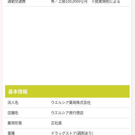
通勤交通費
有／上限100,000円/月 ※就業規則による
基本情報
法人名
ウエルシア薬局株式会社
店舗名
ウエルシア南行徳店
雇用形態
正社員
業種
ドラッグストア(調剤あり)