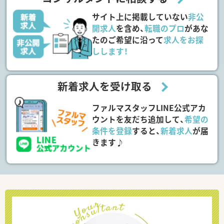
サイト上に掲載していない
非公
開求人
を含め、
転職のプロ
があな
たのご希望に沿って
求人をお探
しします！
新着求人を受け取る
ファルマスタッフLINE公式アカ
ウントを友だち追加して、
希望の
条件を登録
すると、
新着求人
が届
きます♪