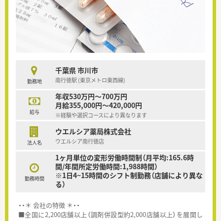
千葉県 市川市
南行徳駅 (東京メトロ東西線)
勤務地
年収530万円～700万円
月給355,000円～420,000円
給与
※経験や選択コースにより異なります
ウエルシア薬局株式会社
ウエルシア南行徳店
法人名
1ヶ月単位の変形労働時間制（月平均:165.6時
間/年間所定労働時間:1,988時間）
※1日4~15時間のシフト制勤務（店舗により異な
勤務時間
る）
・・＊ 会社の特徴 ＊・・
■全国に2,200店舗以上（調剤併設型約2,000店舗以上）を展開し