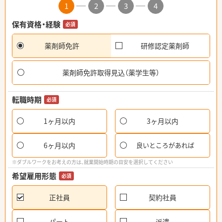
1
2
3
4
保有資格・経験
必須
薬剤師免許
研修認定薬剤師
薬剤師免許取得見込（薬学生等）
転職時期
必須
1ヶ月以内
3ヶ月以内
6ヶ月以内
良いところがあれば
※ダブルワークをお考えの方は、就業開始時期の目安を選択してください
希望雇用形態
必須
正社員
契約社員
パート
派遣