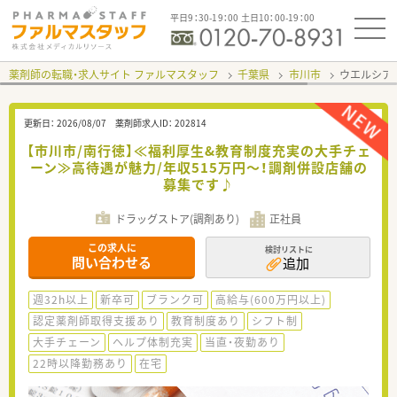
平日9：30-19：00 土日10：00-19：00
薬剤師の転職・求人サイト ファルマスタッフ
千葉県
市川市
ウエルシア
更新日：
2026/08/07
薬剤師求人ID：
202814
【市川市/南行徳】≪福利厚生&教育制度充実の大手チェ
ーン≫高待遇が魅力/年収515万円～！調剤併設店舗の
募集です♪
ドラッグストア(調剤あり)
正社員
この求人に
検討リストに
問い合わせる
追加
週32h以上
新卒可
ブランク可
高給与(600万円以上)
認定薬剤師取得支援あり
教育制度あり
シフト制
大手チェーン
ヘルプ体制充実
当直・夜勤あり
22時以降勤務あり
在宅