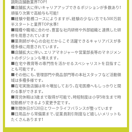
調剤店舗数業界TOP！
■店舗拡大に伴いキャリアアップできるポジションが多数あり！
頑張り次第で高給与も可能！
■経験や勤務コースによりますが、経験の少ない方でも500万前
半スタートと業界TOP水準！
■職種や職域に合わせ、豊富な社内研修や外部組織と連携した研
修を用意されています
■薬剤師が中心の会社だからこそ活躍できるキャリアパスが多
種多様に用意されています。
■店舗拡大に伴い、エリアマネジャーや営業部長等のマネジメン
トのポジションも増えます。
■在宅や教育等の専門性を活かせるスペシャリストを目指すこ
とも可能です。
■その他にも、管理部門や商品部門等の本社スタッフなど活動領
域は多種多様です。
■在宅実施店舗は年々増加しており、在宅医療へもしっかりと関
わる事ができます。
■育児休暇は3歳まで取得が可能で、時短制度は小学5年生まで時
短勤務ができるよう変更予定です。
■年間休日が120日とワークライフバランスが整っています
■日用品から常備薬まで、従業員割引制度など嬉しいメリットも
たくさんあります！