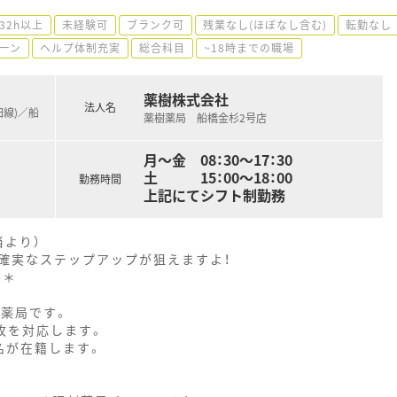
32h以上
未経験可
ブランク可
残業なし(ほぼなし含む)
転勤なし
ーン
ヘルプ体制充実
総合科目
~18時までの職場
薬樹株式会社
法人名
田線)／船
薬樹薬局 船橋金杉2号店
月～金 08：30～17：30
土 15：00～18：00
勤務時間
上記にてシフト制勤務
当より）
確実なステップアップが狙えますよ！
--＊
剤薬局です。
0枚を対応します。
名が在籍します。