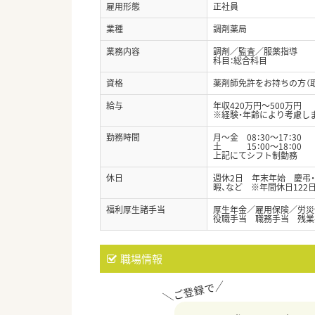
雇用形態
正社員
業種
調剤薬局
業務内容
調剤／監査／服薬指導
科目：総合科目
資格
薬剤師免許をお持ちの方（
給与
年収420万円～500万円
※経験・年齢により考慮し
勤務時間
月～金 08：30～17：30
土 15：00～18：00
上記にてシフト制勤務
休日
週休2日 年末年始 慶弔
暇、など ※年間休日122
福利厚生諸手当
厚生年金／雇用保険／労災
役職手当 職務手当 残業
職場情報