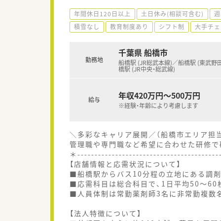
年間休日120日以上
土日休み(相談可含む)
週
積雪なし
教育制度あり
シフト制
大手チェ
千葉県 船橋市
勤務地
船橋駅 (JR総武本線)／船橋駅 (東武野
橋駅 (JR中央・総武線)
年収420万円～500万円
給与
※経験・年齢により考慮します
＼多彩なキャリア展開／（船橋市エリア担
管理職や専門職など希望に合わせた研修で
＊----------------------------------------
【店舗情報と応需状況について】
■船橋駅からバス10分程の立地にある調
■応需科目は総合科目で、1日平均50〜6
■人員体制は常勤薬剤師3名に非常勤複数
【法人特徴について】