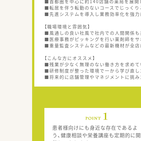
■首都圏を中心に約140店舗の薬局を展
■転居を伴う転勤のないコースでじっくり
■先進システムを導入し業務効率化を強力
【職場環境と雰囲気】
■風通しの良い社風で社内での人間関係も
■医療事務がピッキングを行い薬剤師をサ
■重量監査システムなどの最新機材が全店
【こんな方にオススメ】
■残業が少なく無理のない働き方を求めて
■研修制度が整った環境で一から学び直し
■将来的に店舗管理やマネジメントに挑み
患者様向けにも身近な存在であるよ
う、健康相談や栄養講座も定期的に開