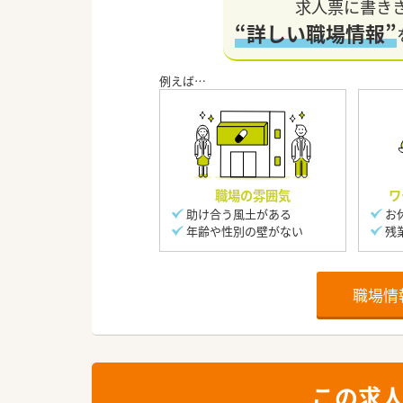
求人票に書き
“詳しい職場情報”
職場の雰囲気
ワ
助け合う風土がある
お
年齢や性別の壁がない
残
職場情
この求