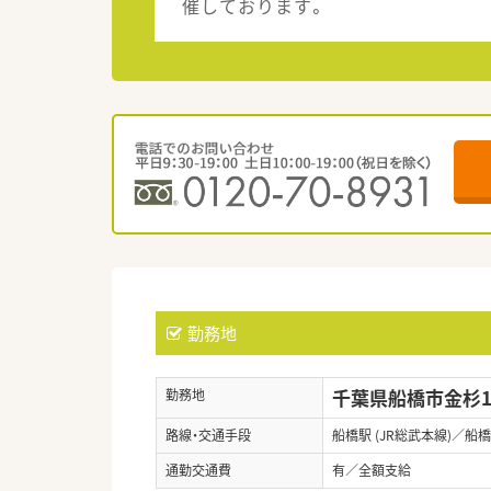
催しております。
勤務地
千葉県船橋市金杉1-
勤務地
路線・交通手段
船橋駅 (JR総武本線)／船橋
通勤交通費
有／全額支給