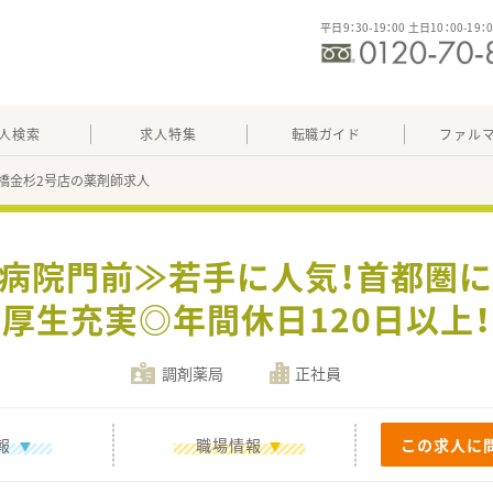
平日9：30-19：00 土日10：00-19：
人検索
求人特集
転職ガイド
ファル
橋金杉2号店の薬剤師求人
合病院門前≫若手に人気！首都圏
厚生充実◎年間休日120日以上！
調剤薬局
正社員
報
職場情報
この求人に