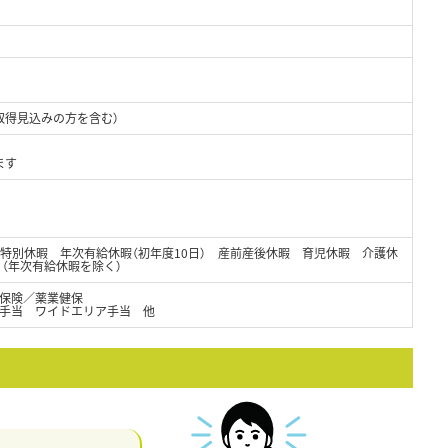
取得見込みの方を含む）
ます
・特別休暇 年次有給休暇（初年度10日） 産前産後休暇 育児休暇 介護休
日（年次有給休暇を除く）
保険／薬業健保
手当 ワイドエリア手当 他