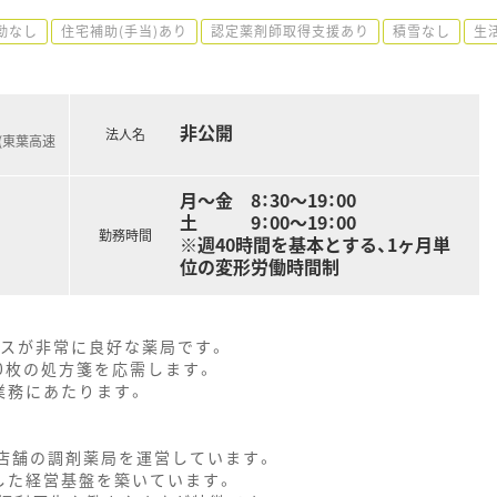
勤なし
住宅補助(手当)あり
認定薬剤師取得支援あり
積雪なし
生
非公開
法人名
(東葉高速
月～金 8：30～19：00
土 9：00～19：00
勤務時間
※週40時間を基本とする、1ヶ月単
位の変形労働時間制
セスが非常に良好な薬局です。
0枚の処方箋を応需します。
業務にあたります。
5店舗の調剤薬局を運営しています。
した経営基盤を築いています。