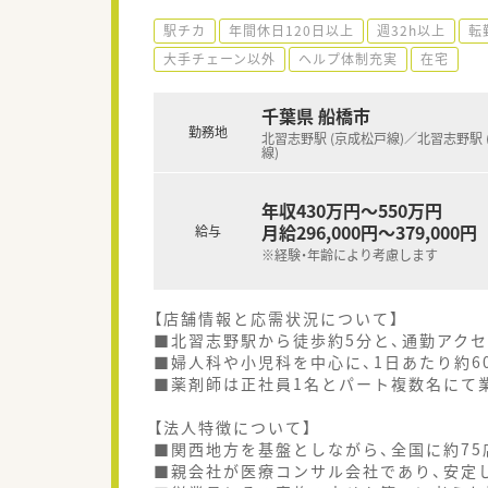
駅チカ
年間休日120日以上
週32h以上
転
大手チェーン以外
ヘルプ体制充実
在宅
千葉県 船橋市
勤務地
北習志野駅 (京成松戸線)／北習志野駅 
線)
年収430万円～550万円
月給296,000円～379,000円
給与
※経験・年齢により考慮します
【店舗情報と応需状況について】
■北習志野駅から徒歩約5分と、通勤アク
■婦人科や小児科を中心に、1日あたり約6
■薬剤師は正社員1名とパート複数名にて
【法人特徴について】
■関西地方を基盤としながら、全国に約7
■親会社が医療コンサル会社であり、安定