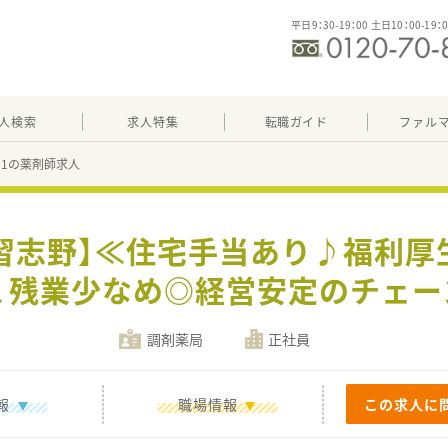
平日9：30-19：00 土日10：00-19：
人検索
求人特集
転職ガイド
ファル
371の薬剤師求人
習志野】≪住宅手当あり♪福利厚
、残業少なめ◎経営安定のチェー
調剤薬局
正社員
報
職場情報
この求人に