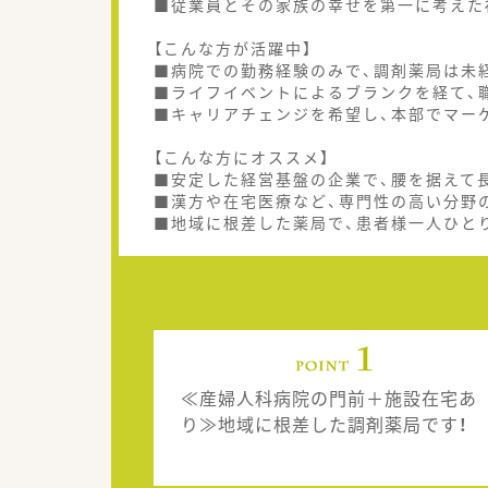
■従業員とその家族の幸せを第一に考えた
【こんな方が活躍中】
■病院での勤務経験のみで、調剤薬局は未
■ライフイベントによるブランクを経て、
■キャリアチェンジを希望し、本部でマー
【こんな方にオススメ】
■安定した経営基盤の企業で、腰を据えて
■漢方や在宅医療など、専門性の高い分野
■地域に根差した薬局で、患者様一人ひと
≪産婦人科病院の門前＋施設在宅あ
り≫地域に根差した調剤薬局です！