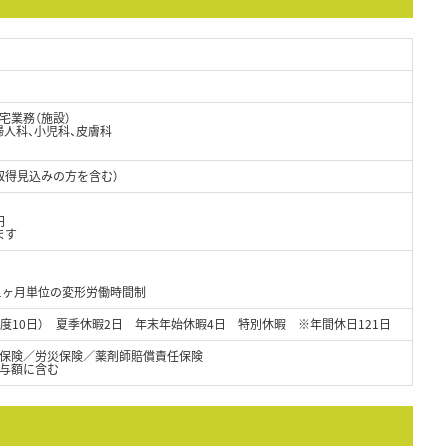
宅業務（施設）
婦人科、小児科、皮膚科
取得見込みの方を含む）
円
ます
、1ヶ月単位の変形労働時間制
度10日） 夏季休暇2日 年末年始休暇4日 特別休暇 ※年間休日121日
保険／労災保険／薬剤師賠償責任保険
与額に含む