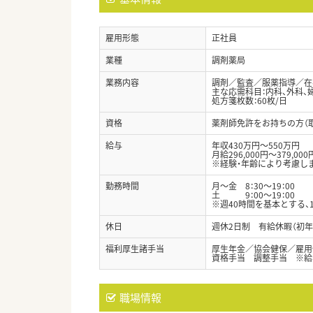
雇用形態
正社員
業種
調剤薬局
業務内容
調剤／監査／服薬指導／在
主な応需科目：内科、外科、
処方箋枚数：60枚/日
資格
薬剤師免許をお持ちの方（
給与
年収430万円～550万円
月給296,000円～379,000
※経験・年齢により考慮し
勤務時間
月～金 8：30～19：00
土 9：00～19：00
※週40時間を基本とする
休日
週休2日制 有給休暇（初年
福利厚生諸手当
厚生年金／協会健保／雇用
資格手当 調整手当 ※給
職場情報