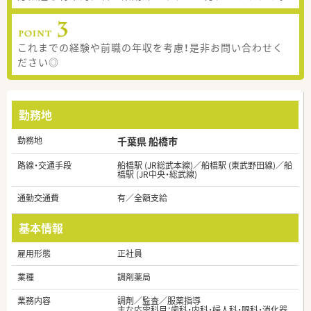
これまでの経験や前職の年収を考慮！是非お問い合わせく
ださい◎
勤務地
勤務地
千葉県 船橋市
路線・交通手段
船橋駅 (JR総武本線)／船橋駅 (東武野田線)／船
橋駅 (JR中央・総武線)
通勤交通費
有／全額支給
基本情報
雇用形態
正社員
業種
調剤薬局
業務内容
調剤／監査／服薬指導
主な応需科目：歯科・内科・婦人科・眼科・消化器