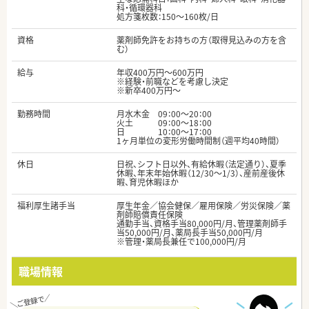
科・循環器科
処方箋枚数：150～160枚/日
資格
薬剤師免許をお持ちの方（取得見込みの方を含
む）
給与
年収400万円～600万円
※経験・前職などを考慮し決定
※新卒400万円～
勤務時間
月水木金 09：00～20：00
火土 09：00～18：00
日 10：00～17：00
1ヶ月単位の変形労働時間制（週平均40時間）
休日
日祝、シフト日以外、有給休暇（法定通り）、夏季
休暇、年末年始休暇（12/30～1/3）、産前産後休
暇、育児休暇ほか
福利厚生諸手当
厚生年金／協会健保／雇用保険／労災保険／薬
剤師賠償責任保険
通勤手当、資格手当80,000円/月、管理薬剤師手
当50,000円/月、薬局長手当50,000円/月
※管理・薬局長兼任で100,000円/月
職場情報