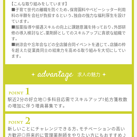
【こんな取り組みをしています】
■子育て世代の離職を防ぐため、保育園料やベビーシッター利用
料の半額を会社が負担するという、独自の強力な福利厚生を設け
ています。
■服薬指導や接遇スキルの向上に課題意識を持っており、外部研
修の導入検討など、薬剤師としてのスキルアップに貪欲な組織で
す。
■納涼会や忘年会などの全店舗合同イベントを通じて、店舗の枠
を超えた従業員同士の結束力を高める取り組みを大切にしてい
ます。
advantage
求人の魅力
駅近2分の好立地◎多科目応需でスキルアップ！処方箋枚数
の増加に伴う増員募集です。
新しいことにチャレンジできる方、モチベーションの高い
方歓迎◎将来的に管理薬剤師をやりたい方にもおすすめ♪