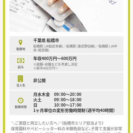
千葉県 船橋市
船橋駅 (JR総武本線)／船橋駅 (東武野田線)／船橋駅 (JR中
勤務地
央・総武線)
年収400万円～600万円
※経験・前職などを考慮し決定
給与
※新卒400万円～
非公開
法人名
月水木金 09：00～20：00
火土 09：00～18：00
日 10：00～17：00
勤務時間
1ヶ月単位の変形労働時間制（週平均40時間）
＼ご家庭と両立したい方へ／（船橋市エリア担当より）
保育園料やベビーシッター料の半額負担など、子育て支援が非常