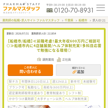
平日9：30-19：00 土日10：00-19：00
薬剤師の転職・求人サイト ファルマスタッフ
千葉県
船橋市
求人ID：21
更新日：
2026/07/31
薬剤師求人ID：
211854
【船橋市/船橋】≪前職考慮！最大年収600万円ご相談可
◎≫船橋市内に4店舗展開/ヘルプ体制充実！多科目応需
で勉強になる環境◎
調剤薬局
正社員
この求人に
検討リストに
問い合わせる
追加
駅チカ
年間休日120日以上
週32h以上
新卒可
未経験可
ブランク可
転勤なし
高給与(600万円以上)
認定薬剤師取得支援あり
教育制度あり
シフト制
かかりつけ薬剤師
大手チェーン以外
ヘルプ体制充実