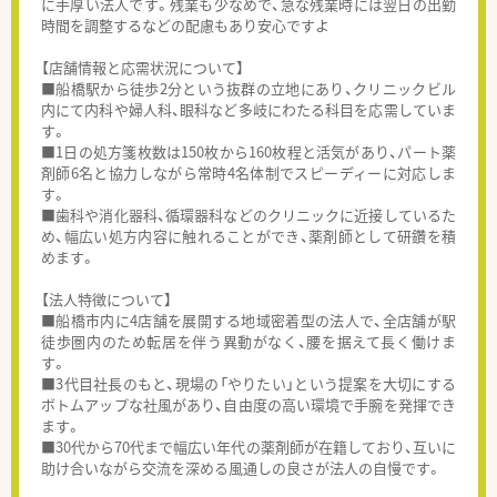
に手厚い法人です。残業も少なめで、急な残業時には翌日の出勤
時間を調整するなどの配慮もあり安心ですよ
【店舗情報と応需状況について】
■船橋駅から徒歩2分という抜群の立地にあり、クリニックビル
内にて内科や婦人科、眼科など多岐にわたる科目を応需していま
す。
■1日の処方箋枚数は150枚から160枚程と活気があり、パート薬
剤師6名と協力しながら常時4名体制でスピーディーに対応しま
す。
■歯科や消化器科、循環器科などのクリニックに近接しているた
め、幅広い処方内容に触れることができ、薬剤師として研鑽を積
めます。
【法人特徴について】
■船橋市内に4店舗を展開する地域密着型の法人で、全店舗が駅
徒歩圏内のため転居を伴う異動がなく、腰を据えて長く働けま
す。
■3代目社長のもと、現場の「やりたい」という提案を大切にする
ボトムアップな社風があり、自由度の高い環境で手腕を発揮でき
ます。
■30代から70代まで幅広い年代の薬剤師が在籍しており、互いに
助け合いながら交流を深める風通しの良さが法人の自慢です。