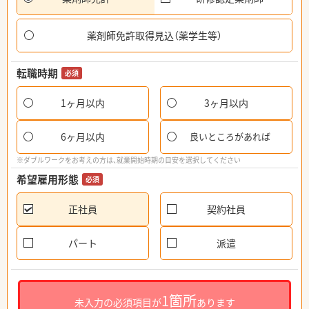
薬剤師免許取得見込（薬学生等）
転職時期
必須
1ヶ月以内
3ヶ月以内
6ヶ月以内
良いところがあれば
※ダブルワークをお考えの方は、就業開始時期の目安を選択してください
希望雇用形態
必須
正社員
契約社員
パート
派遣
1箇所
未入力の必須項目が
あります