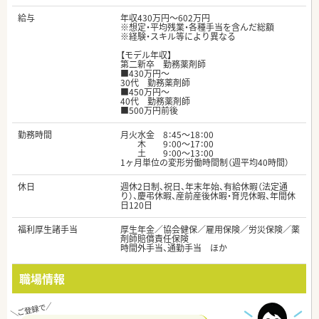
給与
年収430万円～602万円
※想定・平均残業・各種手当を含んだ総額
※経験・スキル等により異なる
【モデル年収】
第二新卒 勤務薬剤師
■430万円～
30代 勤務薬剤師
■450万円～
40代 勤務薬剤師
■500万円前後
勤務時間
月火水金 8：45～18：00
木 9：00～17：00
土 9：00～13：00
1ヶ月単位の変形労働時間制（週平均40時間）
休日
週休2日制、祝日、年末年始、有給休暇（法定通
り）、慶弔休暇、産前産後休暇・育児休暇、年間休
日120日
福利厚生諸手当
厚生年金／協会健保／雇用保険／労災保険／薬
剤師賠償責任保険
時間外手当、通勤手当 ほか
職場情報