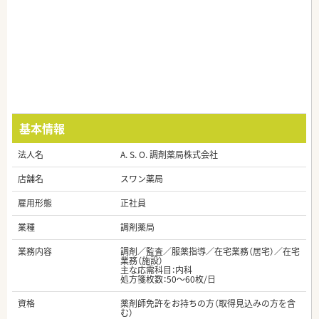
基本情報
法人名
A. S. O. 調剤薬局株式会社
店舗名
スワン薬局
雇用形態
正社員
業種
調剤薬局
業務内容
調剤／監査／服薬指導／在宅業務（居宅）／在宅
業務（施設）
主な応需科目：内科
処方箋枚数：50～60枚/日
資格
薬剤師免許をお持ちの方（取得見込みの方を含
む）