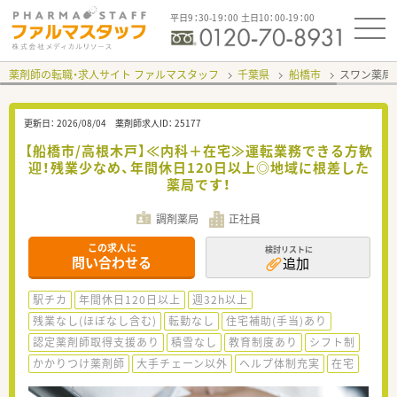
平日9：30-19：00 土日10：00-19：00
薬剤師の転職・求人サイト ファルマスタッフ
千葉県
船橋市
スワン薬局
更新日：
2026/08/04
薬剤師求人ID：
25177
【船橋市/高根木戸】≪内科＋在宅≫運転業務できる方歓
迎！残業少なめ、年間休日120日以上◎地域に根差した
薬局です！
調剤薬局
正社員
この求人に
検討リストに
問い合わせる
追加
駅チカ
年間休日120日以上
週32h以上
残業なし(ほぼなし含む)
転勤なし
住宅補助(手当)あり
認定薬剤師取得支援あり
積雪なし
教育制度あり
シフト制
かかりつけ薬剤師
大手チェーン以外
ヘルプ体制充実
在宅