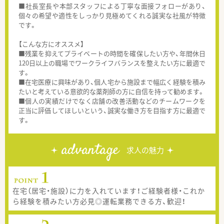
■社長室長や本部スタッフによる丁寧な面接フォローがあり、
個々の希望や適性をしっかり見極めてくれる誠実な社風が特徴
です。
【こんな方にオススメ】
■残業を抑えてプライベートの時間を確保したい方や、年間休日
120日以上の職場でワークライフバランスを整えたい方に最適で
す。
■在宅医療に興味があり、個人宅から施設まで幅広く経験を積み
たいと考えている意欲的な薬剤師の方に自信を持って勧めます。
■個人の実績だけでなく店舗の改善活動などのチームワークを
正当に評価してほしいという、誠実な働き方を目指す方に最適で
す。
advantage
求人の魅力
在宅（居宅・施設）に力を入れています！ご経験者様・これか
ら経験を積みたい方必見◎運転業務できる方、歓迎！