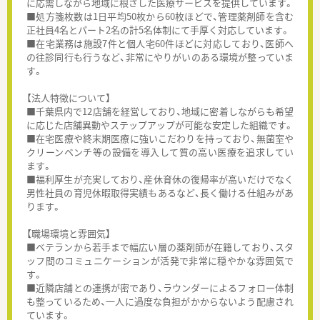
に応需しながら地域に根ざした医療サービスを提供しています。
■処方箋枚数は1日平均50枚から60枚ほどで、管理薬剤師を含む
正社員4名とパート2名の計5名体制にて手厚く対応しています。
■在宅業務は施設7件と個人宅60件ほどに対応しており、医師へ
の往診同行も行うなど、非常にやりがいのある環境が整っていま
す。
【法人特徴について】
■千葉県内で12店舗を経営しており、地域に密着しながらも希望
に応じた店舗異動やステップアップが可能な安定した組織です。
■在宅医療や終末期医療に強いこだわりを持っており、無菌室や
クリーンベンチ等の設備を導入して質の高い医療を追求してい
ます。
■福利厚生が充実しており、産休育休の復帰率が高いだけでなく
男性社員の育児休暇取得実績もあるなど、長く働ける仕組みがあ
ります。
【職場環境と雰囲気】
■ベテランから若手まで幅広い層の薬剤師が在籍しており、スタ
ッフ間のコミュニケーションが活発で非常に穏やかな雰囲気で
す。
■近隣店舗との連携が密であり、ラウンダーによるフォロー体制
も整っているため、一人に過度な負担がかからないよう配慮され
ています。