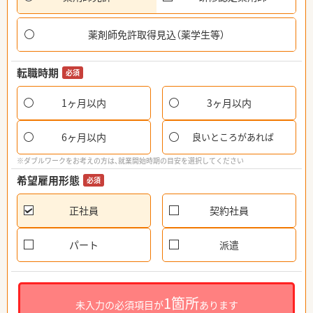
薬剤師免許取得見込（薬学生等）
転職時期
必須
1ヶ月以内
3ヶ月以内
6ヶ月以内
良いところがあれば
※ダブルワークをお考えの方は、就業開始時期の目安を選択してください
希望雇用形態
必須
正社員
契約社員
パート
派遣
1箇所
未入力の必須項目が
あります