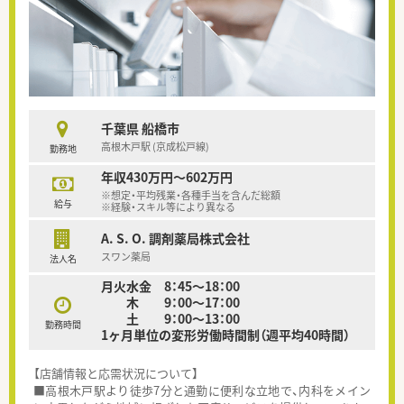
千葉県 船橋市
高根木戸駅 (京成松戸線)
勤務地
年収430万円～602万円
※想定・平均残業・各種手当を含んだ総額
給与
※経験・スキル等により異なる
A. S. O. 調剤薬局株式会社
スワン薬局
法人名
月火水金 8：45～18：00
木 9：00～17：00
土 9：00～13：00
勤務時間
1ヶ月単位の変形労働時間制（週平均40時間）
【店舗情報と応需状況について】
■高根木戸駅より徒歩7分と通勤に便利な立地で、内科をメイン