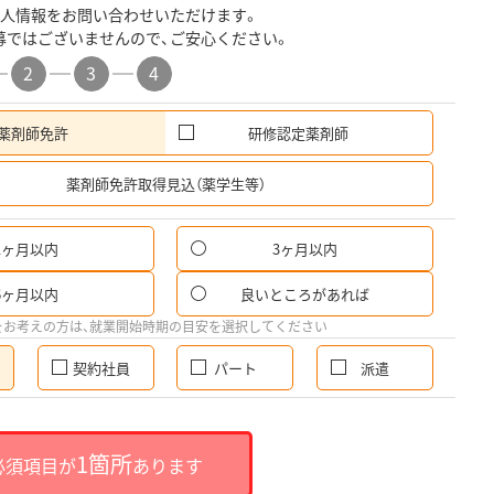
人情報をお問い合わせいただけます。
募ではございませんので、ご安心ください。
2
3
4
薬剤師免許
研修認定薬剤師
希
薬剤師免許取得見込（薬学生等）
1ヶ月以内
3ヶ月以内
6ヶ月以内
良いところがあれば
をお考えの方は、就業開始時期の目安を選択してください
契約社員
パート
派遣
1箇所
必須項目が
あります