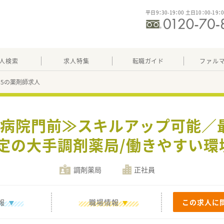
平日9：30-19：00 土日10：00-19：
人検索
求人特集
転職ガイド
ファル
535の薬剤師求人
】≪病院門前≫スキルアップ可能／
安定の大手調剤薬局/働きやすい環
調剤薬局
正社員
報
職場情報
この求人に