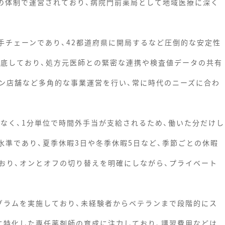
度の体制で運営されており、病院門前薬局として地域医療に深く
手チェーンであり、42都道府県に開局するなど圧倒的な安定性
徹底しており、処方元医師との緊密な連携や検査値データの共有
ン店舗など多角的な事業運営を行い、常に時代のニーズに合わ
少なく、1分単位で時間外手当が支給されるため、働いた分だけし
水準であり、夏季休暇3日や冬季休暇5日など、季節ごとの休暇
おり、オンとオフの切り替えを明確にしながら、プライベート
グラムを実施しており、未経験者からベテランまで段階的にス
に特化した専任薬剤師の育成に注力しており、講習費用などは