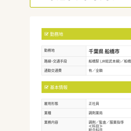
勤務地
千葉県 船橋市
勤務地
路線・交通手段
船橋駅 (JR総武本線)／船橋
通勤交通費
有／全額
基本情報
雇用形態
正社員
業種
調剤薬局
業務内容
調剤／監査／服薬指導
≪科目≫
総合科目