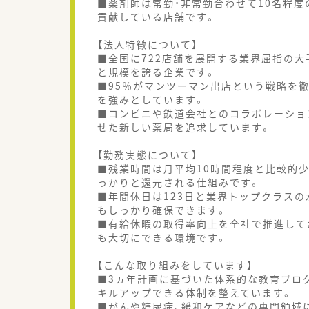
■薬剤師は常勤・非常勤合わせて10名程
貢献している店舗です。
【法人特徴について】
■全国に722店舗を展開する業界屈指の大
と規模を誇る企業です。
■95％がマンツーマン出店という戦略を
を強みとしています。
■コンビニや鉄道会社とのコラボレーショ
せた新しい薬局を追求しています。
【勤務実態について】
■残業時間は月平均10時間程度と比較的
っかりと還元される仕組みです。
■年間休日は123日と業界トップクラスの
もしっかり確保できます。
■有給休暇の取得率向上を全社で推進して
も大切にできる環境です。
【こんな取り組みをしています】
■3ヵ年計画に基づいた体系的な教育プロ
キルアップできる体制を整えています。
■がんや糖尿病、緩和ケアなどの専門領域