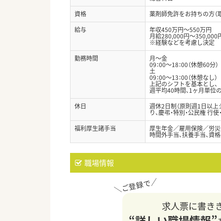
資格
薬剤師免許をお持ちの方（
給与
年収450万円～550万円
月給280,000円～350,000
※経験などを考慮し決定
勤務時間
月～金
09：00～18：00（休憩60分）
土
09：00～13：00（休憩なし）
上記のシフトを基本とし、
週平均40時間、1ヶ月単位
休日
週休2日制（原則週1日以上
り、慶弔・特別・公民権 行使
福利厚生諸手当
厚生年金／雇用保険／労災
時間外手当、扶養手当、資格
職場情報
求人票に書き
“詳しい職場情報”