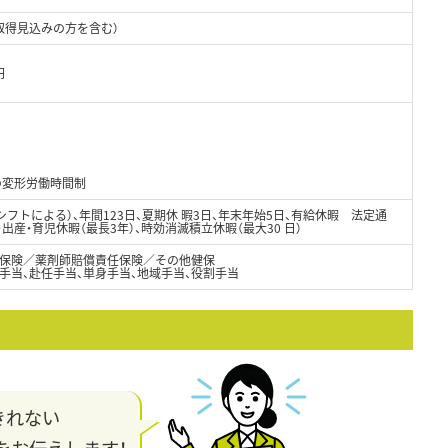
取得見込みの方を含む）
円
の変形労働時間制
シフトによる）、年間123日、夏期休 暇3日、年末年始5日、有給休暇 法定通
・出産・育児休暇（最長3年）、時効消滅積立休暇（最大30 日）
保険／薬剤師賠償責任保険／その他健保
手当、赴任手当、単身手当、地域手当、役割手当
きれない