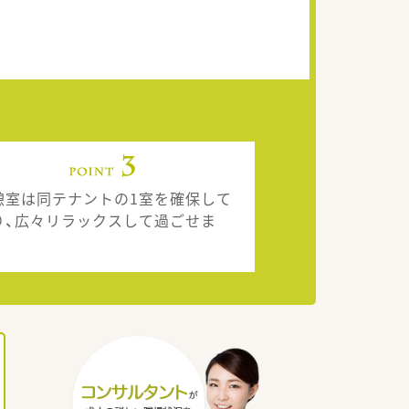
憩室は同テナントの1室を確保して
り、広々リラックスして過ごせま
。