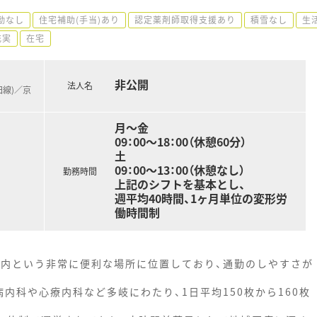
勤なし
住宅補助(手当)あり
認定薬剤師取得支援あり
積雪なし
生
充実
在宅
非公開
法人名
田線)／京
月～金
09：00～18：00（休憩60分）
土
09：00～13：00（休憩なし）
勤務時間
上記のシフトを基本とし、
週平均40時間、1ヶ月単位の変形労
働時間制
圏内という非常に便利な場所に位置しており、通勤のしやすさが
内科や心療内科など多岐にわたり、1日平均150枚から160枚