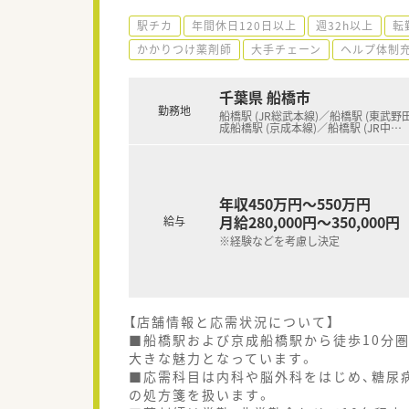
駅チカ
年間休日120日以上
週32h以上
転
かかりつけ薬剤師
大手チェーン
ヘルプ体制
千葉県 船橋市
勤務地
船橋駅 (JR総武本線)／船橋駅 (東武野
成船橋駅 (京成本線)／船橋駅 (JR中
…
年収450万円～550万円
月給280,000円～350,000円
給与
※経験などを考慮し決定
【店舗情報と応需状況について】
■船橋駅および京成船橋駅から徒歩10分
大きな魅力となっています。
■応需科目は内科や脳外科をはじめ、糖尿病
の処方箋を扱います。