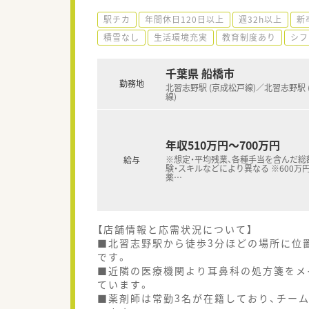
駅チカ
年間休日120日以上
週32h以上
新
積雪なし
生活環境充実
教育制度あり
シフ
千葉県 船橋市
勤務地
北習志野駅 (京成松戸線)／北習志野駅 
線)
年収510万円～700万円
※想定・平均残業、各種手当を含んだ総
給与
験・スキルなどにより異なる ※600万
薬
…
【店舗情報と応需状況について】
■北習志野駅から徒歩3分ほどの場所に位
です。
■近隣の医療機関より耳鼻科の処方箋をメイ
ています。
■薬剤師は常勤3名が在籍しており、チー