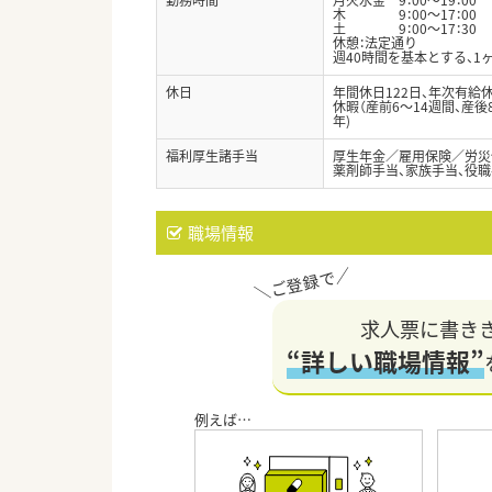
木 9：00～17：00
土 9：00～17：30
休憩：法定通り
週40時間を基本とする、
休日
年間休日122日、年次有給休
休暇（産前6～14週間、産後
年)
福利厚生諸手当
厚生年金／雇用保険／労災
薬剤師手当、家族手当、役職
職場情報
求人票に書き
“詳しい職場情報”