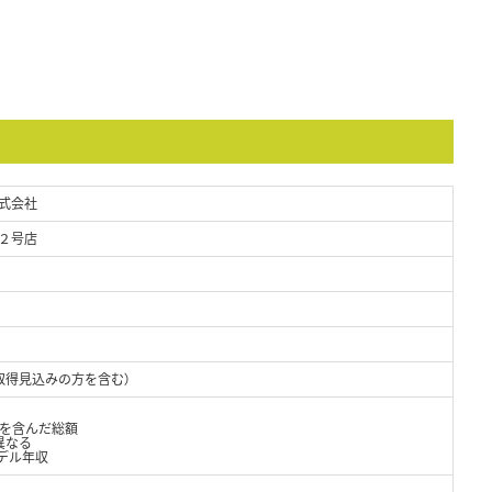
式会社
２号店
取得見込みの方を含む）
当を含んだ総額
異なる
デル年収