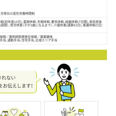
1ヶ月単位の変形労働時間制
暇(初年度10日)、夏期休暇、冬期休暇、慶弔休暇、結婚休暇(7日間)、産前産後
8週間）、育児休業（子が3歳になるまで）、介護休業(通算93日)、看護休暇(5日/
保険／薬剤師賠償責任保険／薬業健保
手当、通勤手当、住宅手当、広域エリア手当
きれない
をお伝えします！