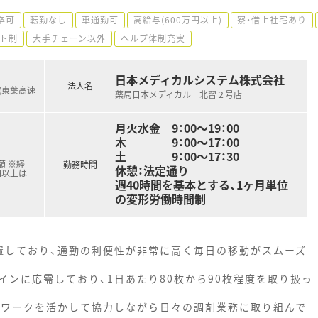
卒可
転勤なし
車通勤可
高給与(600万円以上)
寮・借上社宅あり
ト制
大手チェーン以外
ヘルプ体制充実
日本メディカルシステム株式会社
法人名
(東葉高速
薬局日本メディカル 北習２号店
月火水金 9：00～19：00
木 9：00～17：00
土 9：00～17：30
額 ※経
勤務時間
休憩：法定通り
円以上は
週40時間を基本とする、1ヶ月単位
の変形労働時間制
置しており、通勤の利便性が非常に高く毎日の移動がスムーズ
ンに応需しており、1日あたり80枚から90枚程度を取り扱っ
ムワークを活かして協力しながら日々の調剤業務に取り組んで