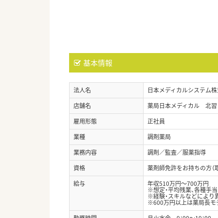
基本情報
法人名
日本メディカルシステム株
店舗名
薬局日本メディカル 北習
雇用形態
正社員
業種
調剤薬局
業務内容
調剤／監査／服薬指導
資格
薬剤師免許をお持ちの方（
給与
年収510万円～700万円
※想定・平均残業、各種手
※経験・スキルなどにより
※600万円以上は薬局長モ
勤務時間
月火水金 9：00～19：00