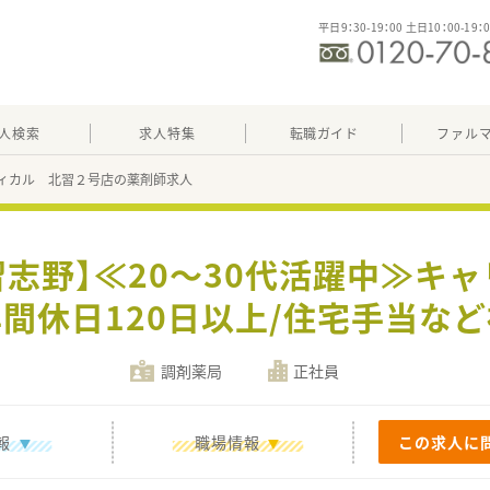
平日9：30-19：00 土日10：00-19：
人検索
求人特集
転職ガイド
ファル
ィカル 北習２号店の薬剤師求人
習志野】≪20～30代活躍中≫キ
間休日120日以上/住宅手当な
調剤薬局
正社員
報
職場情報
この求人に