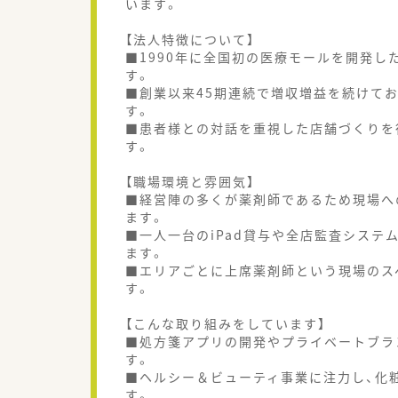
います。
【法人特徴について】
■1990年に全国初の医療モールを開発し
す。
■創業以来45期連続で増収増益を続けて
す。
■患者様との対話を重視した店舗づくりを
す。
【職場環境と雰囲気】
■経営陣の多くが薬剤師であるため現場へ
ます。
■一人一台のiPad貸与や全店監査システ
ます。
■エリアごとに上席薬剤師という現場のス
す。
【こんな取り組みをしています】
■処方箋アプリの開発やプライベートブラ
す。
■ヘルシー＆ビューティ事業に注力し、化
す。