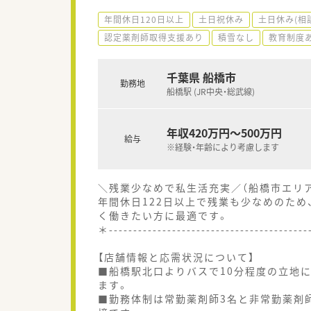
年間休日120日以上
土日祝休み
土日休み(相
認定薬剤師取得支援あり
積雪なし
教育制度
千葉県 船橋市
勤務地
船橋駅 (JR中央・総武線)
年収420万円～500万円
給与
※経験・年齢により考慮します
＼残業少なめで私生活充実／（船橋市エリ
年間休日122日以上で残業も少なめのた
く働きたい方に最適です。
＊----------------------------------------
【店舗情報と応需状況について】
■船橋駅北口よりバスで10分程度の立地に
ます。
■勤務体制は常勤薬剤師3名と非常勤薬剤