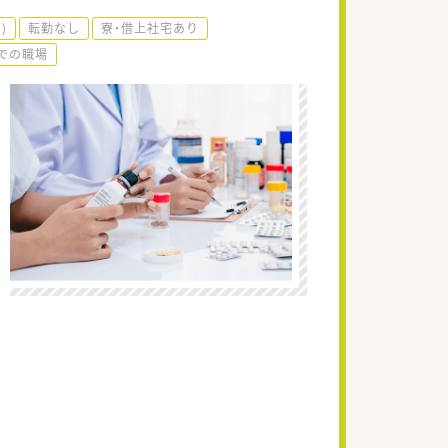
)
転勤なし
寮・借上社宅あり
までの職場