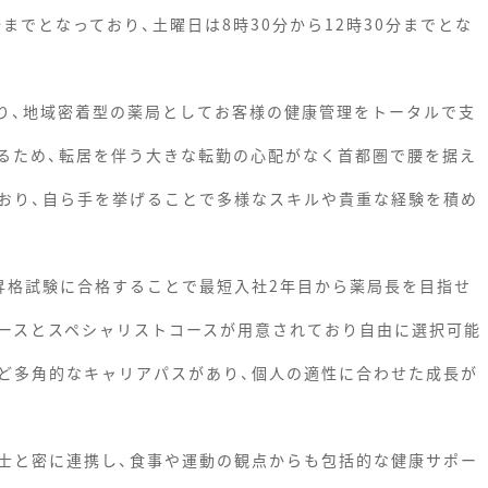
分までとなっており、土曜日は8時30分から12時30分までとな
おり、地域密着型の薬局としてお客様の健康管理をトータルで支
るため、転居を伴う大きな転勤の心配がなく首都圏で腰を据え
おり、自ら手を挙げることで多様なスキルや貴重な経験を積め
昇格試験に合格することで最短入社2年目から薬局長を目指せ
ースとスペシャリストコースが用意されており自由に選択可能
ど多角的なキャリアパスがあり、個人の適性に合わせた成長が
士と密に連携し、食事や運動の観点からも包括的な健康サポー