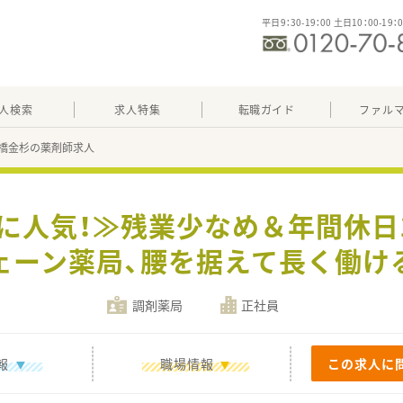
平日9：30-19：00 土日10：00-19：
人検索
求人特集
転職ガイド
ファル
橋金杉の薬剤師求人
手に人気！≫残業少なめ＆年間休日
ェーン薬局、腰を据えて長く働け
調剤薬局
正社員
報
職場情報
この求人に