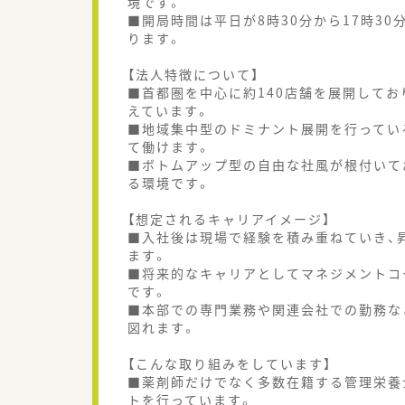
境です。
■開局時間は平日が8時30分から17時30
ります。
【法人特徴について】
■首都圏を中心に約140店舗を展開して
えています。
■地域集中型のドミナント展開を行ってい
て働けます。
■ボトムアップ型の自由な社風が根付いて
る環境です。
【想定されるキャリアイメージ】
■入社後は現場で経験を積み重ねていき、
ます。
■将来的なキャリアとしてマネジメントコ
です。
■本部での専門業務や関連会社での勤務な
図れます。
【こんな取り組みをしています】
■薬剤師だけでなく多数在籍する管理栄養
トを行っています。