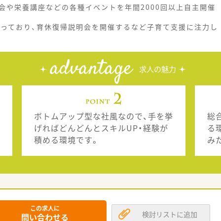
会や栄養講座などの各種イベントを年間2000回以上自主開催
誇っており、育休復帰説明会を開催するなど子育て支援に注力し
advantage
求人の魅力
ボトムアップ型な社風なので、手を挙
総
げればどんどんとスキルUP・経験が
る
積める環境です。
み
この求人に
検討リストに追加
問い合わせる