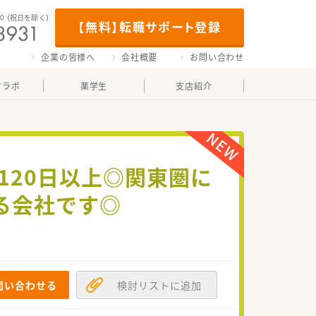
00
（祝日を除く）
【無料】転職サポート登録
企業の皆様へ
会社概要
お問い合わせ
マラボ
薬学生
支店紹介
120日以上◎関東圏に
る会社です◎
問い合わせる
検討リストに追加