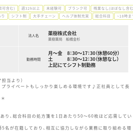
談可含む)
週32h以上
未経験可
ブランク可
残業なし(ほぼなし含む
あり
シフト制
大手チェーン
ヘルプ体制充実
総合科目
~18時
薬樹株式会社
法人名
薬樹薬局 船橋金杉
月～金 8：30～17：30（休憩60分）
土 8：30～12：30（休憩なし）
勤務時間
上記にてシフト制勤務
ア担当より）
め、プライベートもしっかり楽しめる環境です♪正社員として長
--＊
あり、総合科目の処方箋を1日あたり50～60枚ほど応需してい
師5名が在籍しており、相互に協力しながら業務に取り組める環