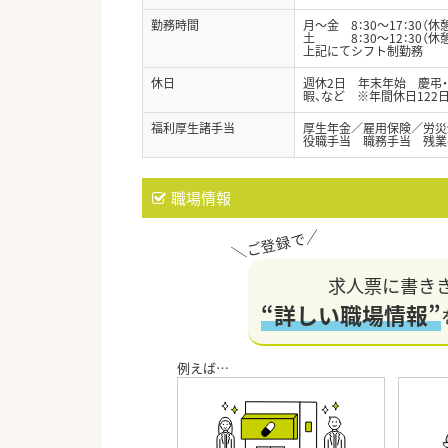
勤務時間
月～金 8：30～17：30（休
土 8：30～12：30（休
上記にてシフト制勤務
休日
週休2日 年末年始 慶弔
暇、など ※年間休日122
福利厚生諸手当
厚生年金／雇用保険／労災
役職手当 職務手当 残業
職場情報
求人票に書き
“詳しい職場情報”