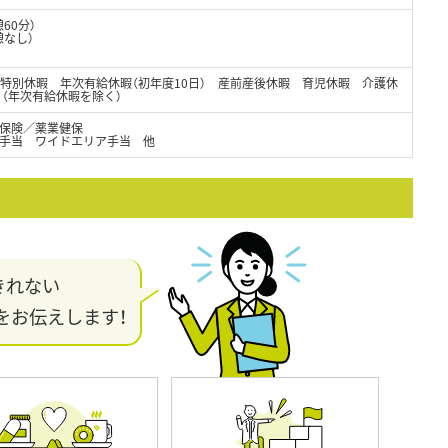
憩60分）
憩なし）
・特別休暇 年次有給休暇（初年度10日） 産前産後休暇 育児休暇 介護休
日（年次有給休暇を除く）
保険／薬業健保
手当 ワイドエリア手当 他
きれない
をお伝えします！