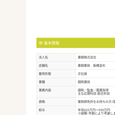
基本情報
法人名
薬樹株式会社
店舗名
薬樹薬局 船橋金杉
雇用形態
正社員
業種
調剤薬局
業務内容
調剤／監査／服薬指導
主な応需科目：総合科目
資格
薬剤師免許をお持ちの方（
給与
年収420万円～500万円
※経験・年齢により考慮し