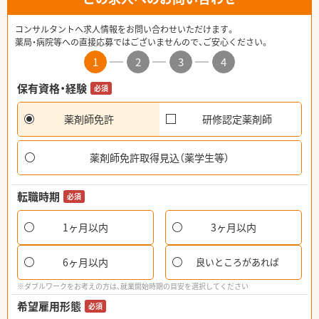
コンサルタントへ求人情報をお問い合わせいただけます。
薬局・病院等への直接応募ではございませんので、ご安心ください。
1
2
3
4
保有資格・経験
必須
薬剤師免許
研修認定薬剤師
薬剤師免許取得見込（薬学生等）
転職時期
必須
1ヶ月以内
3ヶ月以内
6ヶ月以内
良いところがあれば
※ダブルワークをお考えの方は、就業開始時期の目安を選択してください
希望雇用形態
必須