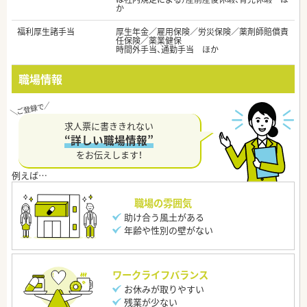
か
福利厚生諸手当
厚生年金／雇用保険／労災保険／薬剤師賠償責
任保険／薬業健保
時間外手当、通勤手当 ほか
職場情報
求人票に書ききれない
“詳しい職場情報”
をお伝えします！
職場の雰囲気
助け合う風土がある
年齢や性別の壁がない
ワークライフバランス
お休みが取りやすい
残業が少ない