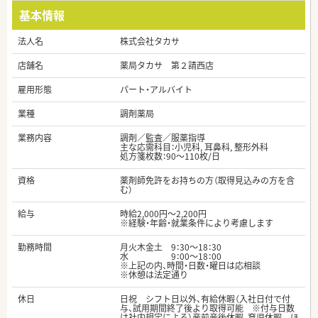
基本情報
法人名
株式会社タカサ
店舗名
薬局タカサ 第２請西店
雇用形態
パート・アルバイト
業種
調剤薬局
業務内容
調剤／監査／服薬指導
主な応需科目：小児科, 耳鼻科, 整形外科
処方箋枚数：90～110枚/日
資格
薬剤師免許をお持ちの方（取得見込みの方を含
む）
給与
時給2,000円～2,200円
※経験・年齢・就業条件により考慮します
勤務時間
月火木金土 9：30～18：30
水 9：00～18：00
※上記の内、時間・日数・曜日は応相談
※休憩は法定通り
休日
日祝 シフト日以外、有給休暇（入社日付で付
与、試用期間終了後より取得可能 ※付与日数
は社内規定による）産前産後休暇、育児休暇 ほ