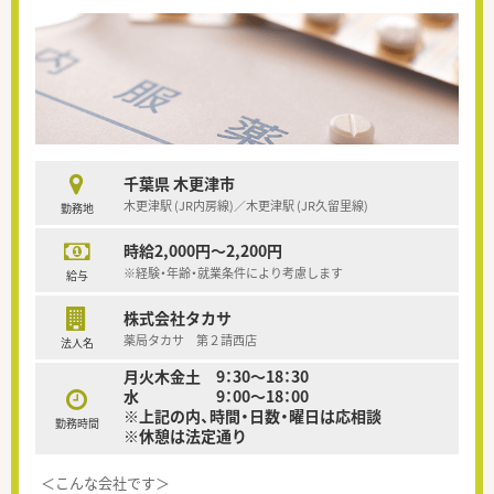
千葉県 木更津市
木更津駅 (JR内房線)／木更津駅 (JR久留里線)
勤務地
時給2,000円～2,200円
※経験・年齢・就業条件により考慮します
給与
株式会社タカサ
薬局タカサ 第２請西店
法人名
月火木金土 9：30～18：30
水 9：00～18：00
※上記の内、時間・日数・曜日は応相談
勤務時間
※休憩は法定通り
＜こんな会社です＞