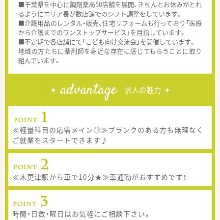
■千葉県を中心に調剤薬局50店舗を展開、きちんとお休みがとれ
るようにエリア長が数店舗でのシフト調整をしています。
■介護用品のレンタル・販売、住宅リフォームも行っており「医療
から介護までのワンストップサービス」を目指しています。
■不定期で各店舗にて「こども向け交流会」を開催しています。
地域の方たちに薬剤師を身近な存在に感じてもらうことに取り
組んでいます。
advantage
求人の魅力
≪軽量科目の応需メイン◎≫ブランクのある方も無理なく
ご就業をスタートできます♪
≪木更津駅から車で10分★≫車通勤がおすすめです！
時間・日数・曜日はお気軽にご相談下さい。