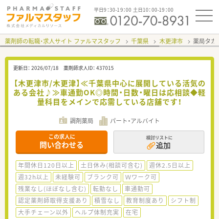
平日9：30-19：00 土日10：00-19：00
薬剤師の転職・求人サイト ファルマスタッフ
千葉県
木更津市
薬局タカ
更新日：
2026/07/18
薬剤師求人ID：
437015
【木更津市/木更津】≪千葉県中心に展開している活気の
ある会社♪≫車通勤OK◎時間・日数・曜日は応相談◆軽
量科目をメインで応需している店舗です！
調剤薬局
パート・アルバイト
この求人に
検討リストに
問い合わせる
追加
年間休日120日以上
土日休み(相談可含む)
週休2.5日以上
週32h以上
未経験可
ブランク可
Ｗワーク可
残業なし(ほぼなし含む)
転勤なし
車通勤可
認定薬剤師取得支援あり
積雪なし
教育制度あり
シフト制
大手チェーン以外
ヘルプ体制充実
在宅