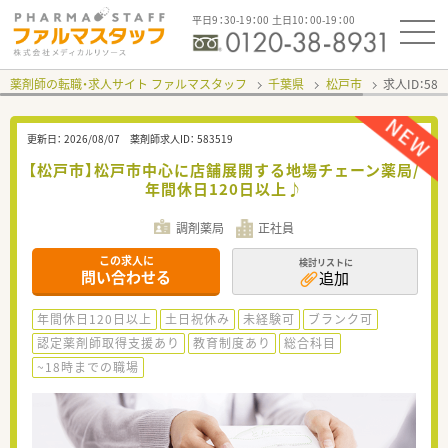
平日9：30-19：00 土日10：00-19：00
薬剤師の転職・求人サイト ファルマスタッフ
千葉県
松戸市
求人ID：58
更新日：
2026/08/07
薬剤師求人ID：
583519
【松戸市】松戸市中心に店舗展開する地場チェーン薬局/
年間休日120日以上♪
調剤薬局
正社員
この求人に
検討リストに
問い合わせる
追加
年間休日120日以上
土日祝休み
未経験可
ブランク可
認定薬剤師取得支援あり
教育制度あり
総合科目
~18時までの職場