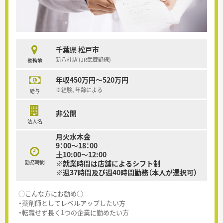
千葉県 松戸市
新八柱駅 (JR武蔵野線)
勤務地
年収450万円～520万円
※経験、年齢による
給与
非公開
法人名
月火水木金
9：00～18：00
土10:00～12:00
勤務時間
※就業時間は店舗によるシフト制
※週37時間及び週40時間勤務（本人が選択可）
○こんな方にお勧め○
・薬剤師としてレベルアップしたい方
・転職せず長く1つの企業に勤めたい方