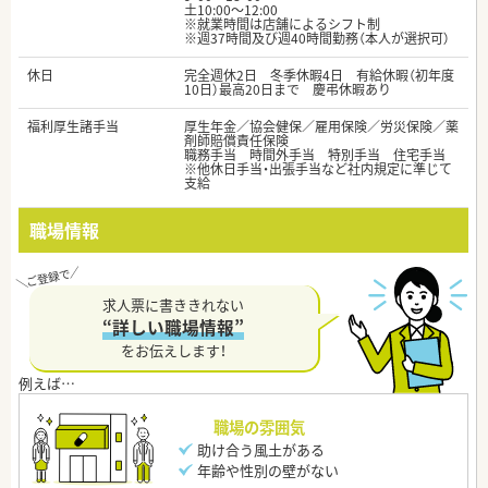
土10:00～12:00
※就業時間は店舗によるシフト制
※週37時間及び週40時間勤務（本人が選択可）
休日
完全週休2日 冬季休暇4日 有給休暇（初年度
10日）最高20日まで 慶弔休暇あり
福利厚生諸手当
厚生年金／協会健保／雇用保険／労災保険／薬
剤師賠償責任保険
職務手当 時間外手当 特別手当 住宅手当
※他休日手当・出張手当など社内規定に準じて
支給
職場情報
求人票に書ききれない
“詳しい職場情報”
をお伝えします！
職場の雰囲気
助け合う風土がある
年齢や性別の壁がない