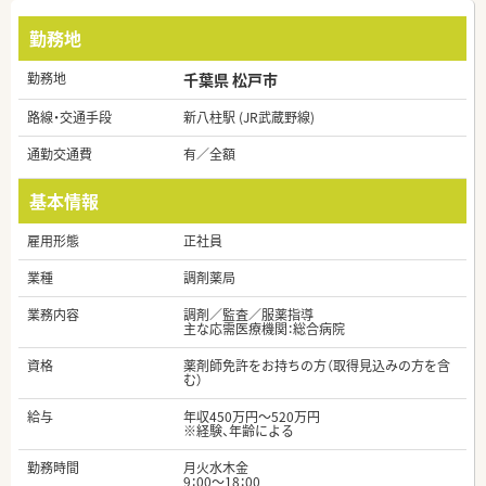
勤務地
勤務地
千葉県 松戸市
路線・交通手段
新八柱駅 (JR武蔵野線)
通勤交通費
有／全額
基本情報
雇用形態
正社員
業種
調剤薬局
業務内容
調剤／監査／服薬指導
主な応需医療機関：総合病院
資格
薬剤師免許をお持ちの方（取得見込みの方を含
む）
給与
年収450万円～520万円
※経験、年齢による
勤務時間
月火水木金
9：00～18：00