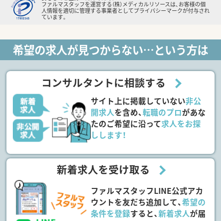
ファルマスタッフを運営する（株）メディカルリソースは、お客様の個
人情報を適切に管理する事業者としてプライバシーマークが付与され
ています。
希望の求人が見つからない…という方は
コンサルタントに相談する
サイト上に掲載していない
非公
開求人
を含め、
転職のプロ
があな
たのご希望に沿って
求人をお探
しします！
新着求人を受け取る
ファルマスタッフLINE公式アカ
ウントを友だち追加して、
希望の
条件を登録
すると、
新着求人
が届