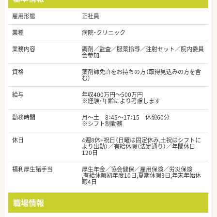
雇用形態
正社員
業種
病院・クリニック
業務内容
調剤／監査／服薬指導／注射セット／院内委員
会参加
資格
薬剤師免許をお持ちの方（取得見込みの方を含
む）
給与
年収400万円～500万円
※経験・年齢により考慮します
勤務時間
月～土 8：45～17：15 休憩60分
※シフト制勤務
休日
4週8休+祝日（日曜は固定休み,土祝はシフトに
より出勤）／有給休暇（法定通り）／年間休日
120日
福利厚生諸手当
厚生年金／協会健保／雇用保険／労災保険
,有給休暇初年度10日,夏期休暇3日,年末年始休
暇4日
職場情報