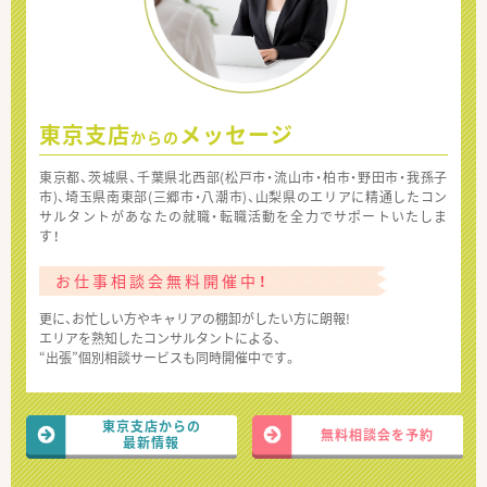
東京支店
メッセージ
からの
東京都、茨城県、千葉県北西部(松戸市・流山市・柏市・野田市・我孫子
市)、埼玉県南東部(三郷市・八潮市)、山梨県のエリアに精通したコン
サルタントがあなたの就職・転職活動を全力でサポートいたしま
す！
お仕事相談会無料開催中！
更に、お忙しい方やキャリアの棚卸がしたい方に朗報!
エリアを熟知したコンサルタントによる、
“出張”個別相談サービスも同時開催中です。
東京支店からの
無料相談会を予約
最新情報