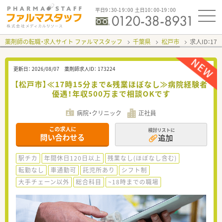
平日9：30-19：00 土日10：00-19：00
薬剤師の転職・求人サイト ファルマスタッフ
千葉県
松戸市
求人ID：17
更新日：
2026/08/07
薬剤師求人ID：
173224
【松戸市】≪17時15分まで&残業ほぼなし≫病院経験者
優遇！年収500万まで相談OKです
病院・クリニック
正社員
この求人に
検討リストに
問い合わせる
追加
駅チカ
年間休日120日以上
残業なし(ほぼなし含む)
転勤なし
車通勤可
託児所あり
シフト制
大手チェーン以外
総合科目
~18時までの職場