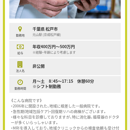
千葉県 松戸市
元山駅 (京成松戸線)
勤務地
年収400万円～500万円
※経験・年齢により考慮します
給与
非公開
法人名
月～土 8：45～17：15 休憩60分
※シフト制勤務
勤務時間
《こんな病院です》
・2006年に開設された、地域に根差した一般病院です。
・急性期(地域包括ケア)・回復期リハの病棟がございます。
・様々な科目を診療しておりますが、特に消化器、循環器のドクタ
ーが多くいらっしゃいます。
・MRIを導入しており、地域クリニックからの検査依頼も受け付