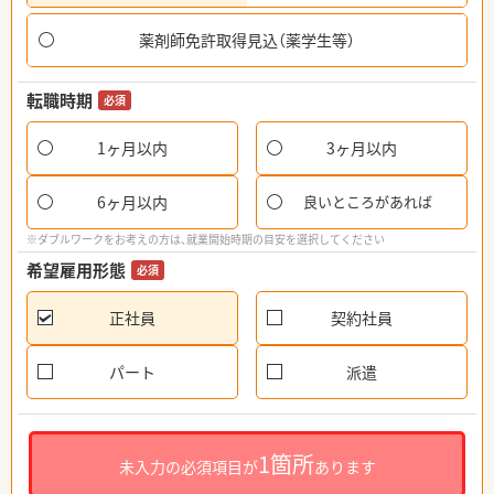
薬剤師免許取得見込（薬学生等）
転職時期
必須
1ヶ月以内
3ヶ月以内
6ヶ月以内
良いところがあれば
※ダブルワークをお考えの方は、就業開始時期の目安を選択してください
希望雇用形態
必須
正社員
契約社員
パート
派遣
1箇所
未入力の必須項目が
あります