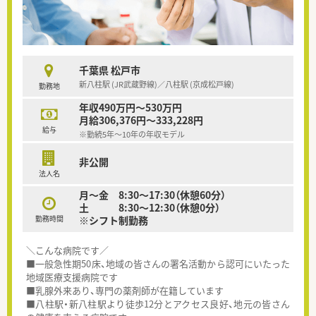
千葉県 松戸市
新八柱駅 (JR武蔵野線)／八柱駅 (京成松戸線)
勤務地
年収490万円～530万円
月給306,376円～333,228円
給与
※勤続5年～10年の年収モデル
非公開
法人名
月～金 8:30～17:30（休憩60分）
土 8:30～12:30（休憩0分）
勤務時間
※シフト制勤務
＼こんな病院です／
■一般急性期50床、地域の皆さんの署名活動から認可にいたった
地域医療支援病院です
■乳腺外来あり、専門の薬剤師が在籍しています
■八柱駅・新八柱駅より徒歩12分とアクセス良好、地元の皆さん