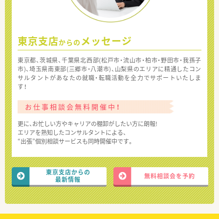
東京支店
メッセージ
からの
東京都、茨城県、千葉県北西部(松戸市・流山市・柏市・野田市・我孫子
市)、埼玉県南東部(三郷市・八潮市)、山梨県のエリアに精通したコン
サルタントがあなたの就職・転職活動を全力でサポートいたしま
す！
お仕事相談会無料開催中！
更に、お忙しい方やキャリアの棚卸がしたい方に朗報!
エリアを熟知したコンサルタントによる、
“出張”個別相談サービスも同時開催中です。
東京支店からの
無料相談会を予約
最新情報