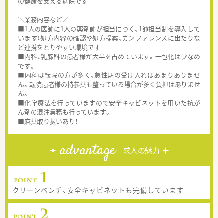
の健康を支える病院です
＼業務内容など／
■1人の医師に1人の薬剤師が担当につく、1師担当制を導入して
います！処方内容の確認や処方提案、カンファレンスに出たりな
ど連携をとりやすい環境です
■内科、乳腺科の患者様が大半を占めています。一包化は少なめ
です。
■内科は転院の方が多く、急性期の受け入れはあまりありませ
ん。転院患者様の持参薬も整っている場合が多く負担はありませ
ん。
■化学療法を行っていますので安全キャビネットを用いた抗が
ん剤の混注業務も行っています。
■麻薬取り扱いあり！
advantage
求人の魅力
クリーンベンチ、安全キャビネットも完備しています