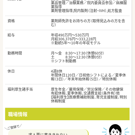
薬品管理／治験業務／院内委員会参加／病棟服
薬指導
薬剤管理指導,院内製剤（注射・IVH）,処方監査
資格
薬剤師免許をお持ちの方（取得見込みの方を含
む）
給与
年収490万円～530万円
月給306,376円～333,228円
※勤続5年～10年の年収モデル
勤務時間
月～金 8:30～17:30（休憩60分）
土 8:30～12:30（休憩0分）
※シフト制勤務
休日
4週8休
年間休日120日／日祝他シフトによる／夏季休
暇（3日）／年末年始休暇（5日）／特別休暇
福利厚生諸手当
厚生年金／雇用保険／労災保険／その他健保
有給休暇、夏季休暇、交通費支給（条件有）他
【福利厚生】医療費補助制度、育児支援制度、特別
休暇制度
職場情報
求人票に書ききれない