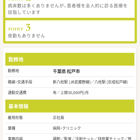
病床数は多くありませんが、患者様を全人的に診る医療を
目指しています
夜勤もありません
勤務地
勤務地
千葉県 松戸市
路線・交通手段
新八柱駅 (JR武蔵野線)／八柱駅 (京成松戸線)
通勤交通費
有／上限30,000円/月
基本情報
雇用形態
正社員
業種
病院・クリニック
業務内容
調剤／監査／注射セット／持参薬チェック／医