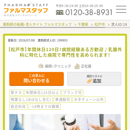
平日9：30-19：00 土日10：00-19：00
薬剤師の転職・求人サイト ファルマスタッフ
千葉県
松戸市
求人ID：19
更新日：
2026/07/08
薬剤師求人ID：
199903
【松戸市】年間休日120日！病院経験ある方歓迎♪乳腺外
科に特化した病院で専門性を高められます！
病院・クリニック
正社員
この求人に
検討リストに
問い合わせる
追加
駅チカ
年間休日120日以上
ブランク可
残業なし(ほぼなし含む)
車通勤可
大手チェーン以外
総合科目
~18時までの職場