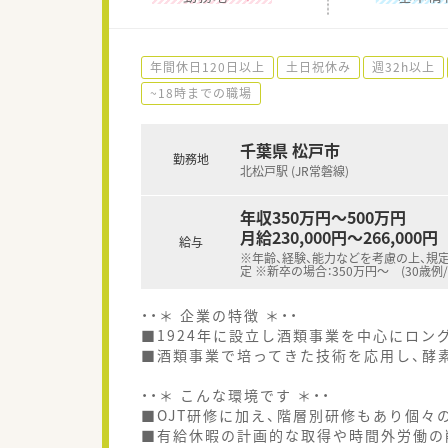
年間休日120日以上
土日祝休み
週32h以上
~18時までの職場
千葉県 松戸市
勤務地
北松戸駅 (JR常磐線)
年収350万円～500万円
月給230,000円～266,000円
給与
※年齢、経験、能力などを考慮の上、規
定 ※新卒の場合：350万円～ (30歳例
・・＊ 企業の特徴 ＊・・
■1924年に設立し酒類事業を中心にロン
■酒類事業で培ってきた技術を応用し、酵
・・＊ こんな環境です ＊・・
■OJT研修に加え、階層別研修もあり個々
■有給休暇の計画的な取得や時間外労働の