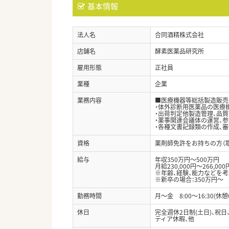
基本情報
法人名
合同酒精株式会社
店舗名
酵素医薬品研究所
雇用形態
正社員
業種
企業
業務内容
■医療機器等総括製造販売
・体外診断用医薬品の医療
・出荷判定他製造管理、品
・薬事関連会議体の運営、参
・各種文書記録類の作成、審
資格
薬剤師免許をお持ちの方（
給与
年収350万円～500万円
月給230,000円～266,000
※年齢、経験、能力などを
※新卒の場合：350万円～ (
勤務時間
月～金 8:00～16:30(休憩
休日
完全週休2日制(土日)、祝日
ティア休暇、他