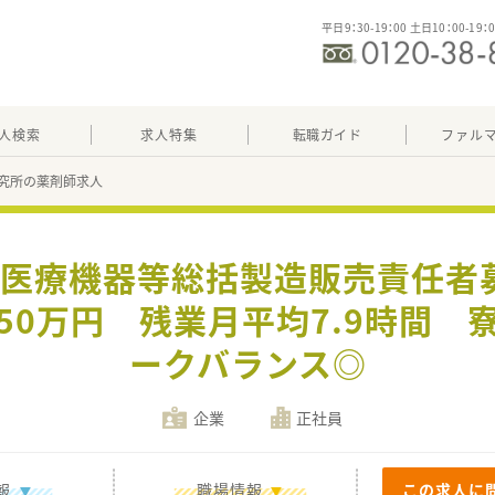
平日9：30-19：00 土日10：00-19：
人検索
求人特集
転職ガイド
ファル
究所の薬剤師求人
】≪医療機器等総括製造販売責任者
50万円 残業月平均7.9時間 
ークバランス◎
企業
正社員
報
職場情報
この求人に