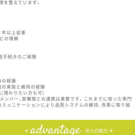
境を整えています。
３年以上従事
などの理解
政手続きのご経験
持の経験
務の実施と維持の経験
に携わりたい方も可)
、メンバー、部署間との連携は重要です。これまでに培った専門
コミュニケーションにより品質システムの維持、改善に取り組
advantage
求人の魅力