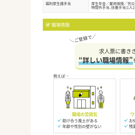
福利厚生諸手当
厚生年金／雇用保険／労災
時間外手当、扶養手当(1人22,
職場情報
求人票に書き
“詳しい職場情報”
職場の雰囲気
ワ
助け合う風土がある
お
年齢や性別の壁がない
残