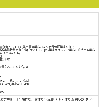
責任者として主に薬事関連業務および品質保証業務を担当
機器等総括製造販売責任者として、QMS業務及びＧＶＰ業務の統括管理業務
質管理業務を統括
加
査、承認
取得見込みの方を含む）
円
考慮の上、規定により決定
30歳例/年収480万円)
60分)
、夏季休暇、年末年始休暇、有給休暇(法定通り)、 特別休暇(慶弔関連)、ボラン