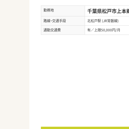
千葉県松戸市上本郷
勤務地
路線・交通手段
北松戸駅 (JR常磐線)
通勤交通費
有／上限50,000円/月