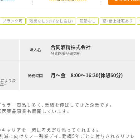
ブランク可
残業なし(ほぼなし含む)
転勤なし
寮・借上社宅あり
合同酒精株式会社
法人名
酵素医薬品研究所
月～金 8:00～16:30(休憩60分)
勤務時間
定により決
/年
…
グセラー商品も多く、業績を伸ばしてきた企業です。
素医薬品事業も展開しています。
のキャリアを一緒に考え寄り添ってくれます。
削減に向けたノー残業デイ、勤続5年ごとに付与されるリフレ