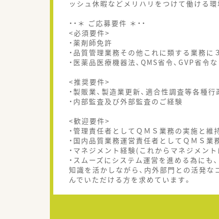
ッシュ休暇などメリハリをつけて働ける環
・・＊ ご応募要件 ＊・・
<必須要件>
・薬剤師免許
・品質管理業務その他これに類する業務に
・医薬品医療機器法、QMS省令、GVP省令
<推奨要件>
・製販業、製造業更新、適合性調査等各種行
・内部監査及び外部監査のご経験
<歓迎要件>
・管理責任者としてＱＭＳ業務の実施と維
・国内品質業務運営責任者としてＱＭＳ業
・マネジメント経験(これからマネジメント
・スムーズにシステム運営を進める為にも
知識を活かしながら、内外部門との活発な
んでいただける方を求めています。