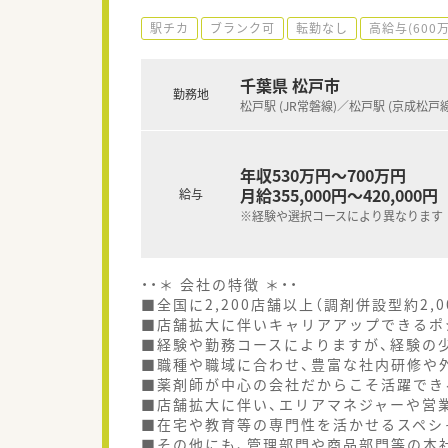
駅チカ
ブランク可
転勤なし
高給与(600
千葉県 松戸市
勤務地
松戸駅 (JR常磐線)／松戸駅 (京成松戸線
年収530万円～700万円
月給355,000円～420,000円
給与
※経験や選択コースにより異なります
・・＊ 会社の特徴 ＊・・
■全国に2,200店舗以上（調剤併設型約2,
■店舗拡大に伴いキャリアアップできるポ
■経験や勤務コースによりますが、経験の少
■職種や職域に合わせ、豊富な社内研修や
■薬剤師が中心の会社だからこそ活躍でき
■店舗拡大に伴い、エリアマネジャーや営
■在宅や教育等の専門性を活かせるスペシ
■その他にも、管理部門や商品部門等の本