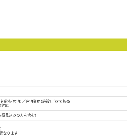
業務（居宅）／在宅業務（施設）／OTC販売
面対応
取得見込みの方を含む）
円
異なります