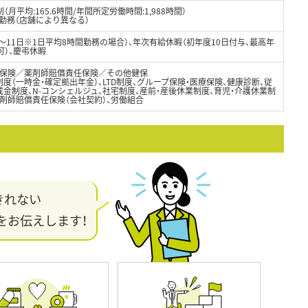
月平均:165.6時間/年間所定労働時間:1,988時間）
制勤務（店舗により異なる）
8～11日※1日平均8時間勤務の場合）、年次有給休暇（初年度10日付与、最高年
可）、慶弔休暇
保険／薬剤師賠償責任保険／その他健保
度（一時金・確定拠出年金）、LTD制度、グループ保険・医療保険、健康診断、従
金制度、N-コンシェルジュ、社宅制度、産前・産後休業制度、育児・介護休業制
剤師賠償責任保険（会社契約）、労働組合
きれない
をお伝えします！