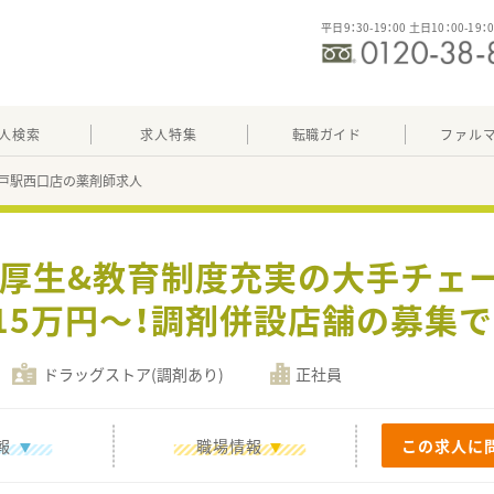
平日9：30-19：00 土日10：00-19：
人検索
求人特集
転職ガイド
ファル
戸駅西口店の薬剤師求人
利厚生&教育制度充実の大手チェ
15万円～！調剤併設店舗の募集
ドラッグストア(調剤あり)
正社員
報
職場情報
この求人に