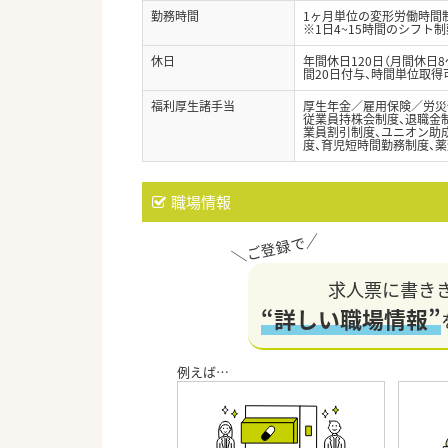
勤務時間
1ヶ月単位の変形労働時間制（
※1日4~15時間のシフト
休日
年間休日120日（月間休日
間20日付与、時間単位取得
福利厚生諸手当
厚生年金／雇用保険／労災
従業員持株会制度、退職金制
業員割引制度、ユニオン助成
度、育児短時間勤務制度、薬
職場情報
求人票に書き
“詳しい職場情報”