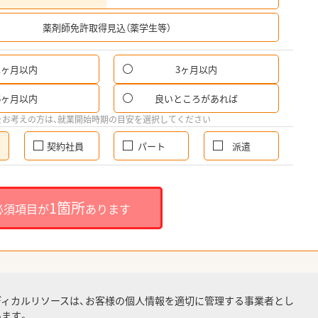
希
薬剤師免許取得見込（薬学生等）
1ヶ月以内
3ヶ月以内
6ヶ月以内
良いところがあれば
をお考えの方は、就業開始時期の目安を選択してください
契約社員
パート
派遣
1箇所
必須項目が
あります
ディカルリソースは、お客様の個人情報を適切に管理する事業者とし
ます。