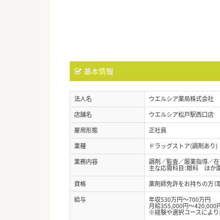
基本情報
法人名
ウエルシア薬局株式会社
店舗名
ウエルシア松戸駅西口店
雇用形態
正社員
業種
ドラッグストア(調剤あり)
業務内容
調剤／監査／服薬指導／在宅
主な応需科目：眼科 ほか
資格
薬剤師免許をお持ちの方（
給与
年収530万円～700万円
月給355,000円～420,000
※経験や選択コースにより