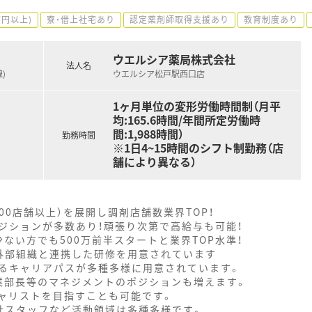
万円以上)
寮・借上社宅あり
認定薬剤師取得支援あり
教育制度あり
ウエルシア薬局株式会社
法人名
)
ウエルシア松戸駅西口店
1ヶ月単位の変形労働時間制（月平
均:165.6時間/年間所定労働時
間:1,988時間）
勤務時間
※1日4~15時間のシフト制勤務（店
舗により異なる）
000店舗以上）を展開し調剤店舗数業界TOP！
ジションが多数あり！頑張り次第で高給与も可能！
ない方でも500万前半スタートと業界TOP水準！
外部組織と連携した研修を用意されています
るキャリアパスが多種多様に用意されています。
業部長等のマネジメントのポジションも増えます。
ャリストを目指すことも可能です。
社スタッフなど活動領域は多種多様です。