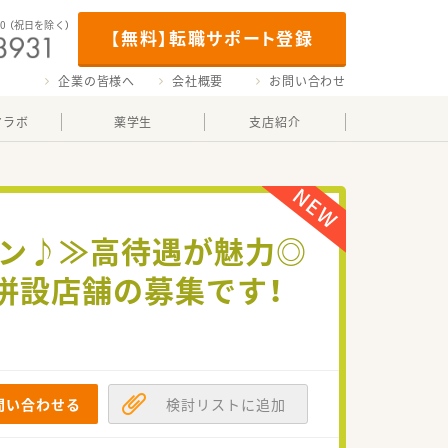
00
（祝日を除く）
【無料】転職サポート登録
企業の皆様へ
会社概要
お問い合わせ
マラボ
薬学生
支店紹介
ーン♪≫高待遇が魅力◎
併設店舗の募集です！
問い合わせる
検討リストに追加