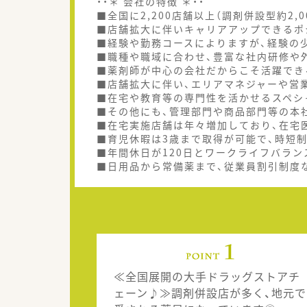
・・＊ 会社の特徴 ＊・・
■全国に2,200店舗以上（調剤併設型約2,
■店舗拡大に伴いキャリアアップできるポ
■経験や勤務コースによりますが、経験の少
■職種や職域に合わせ、豊富な社内研修や
■薬剤師が中心の会社だからこそ活躍でき
■店舗拡大に伴い、エリアマネジャーや営
■在宅や教育等の専門性を活かせるスペシ
■その他にも、管理部門や商品部門等の本
■在宅実施店舗は年々増加しており、在宅
■育児休暇は3歳まで取得が可能で、時短
■年間休日が120日とワークライフバラン
■日用品から常備薬まで、従業員割引制度
≪全国展開の大手ドラッグストアチ
ェーン♪≫調剤併設店が多く、地元で