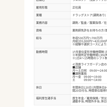
雇用形態
正社員
業種
ドラッグストア(調剤あり)
業務内容
調剤／監査／服薬指導／在宅
資格
薬剤師免許をお持ちの方（
給与
年収530万円～700万円
月給355,000円～420,000
※経験や選択コースにより
勤務時間
1ｹ月単位変形労働時間制 (
※年間所定労働時間1,992
※1日4～15時間のシフト
≪茂原ライフガーデン店の
■店舗
月～土日祝 09:00〜24:0
■調剤薬局
月～金 09:00〜19:00
土 09:00〜14:00
休日
年間休日120日（月間休日
間20日付与、時間単位取得
福利厚生諸手当
厚生年金／雇用保険／労災
通勤手当、時間外手当、休