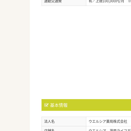
通勤交通費
有／上限100,000円/月
基本情報
法人名
ウエルシア薬局株式会社
店舗名
ウエルシア 茂原ライフガ