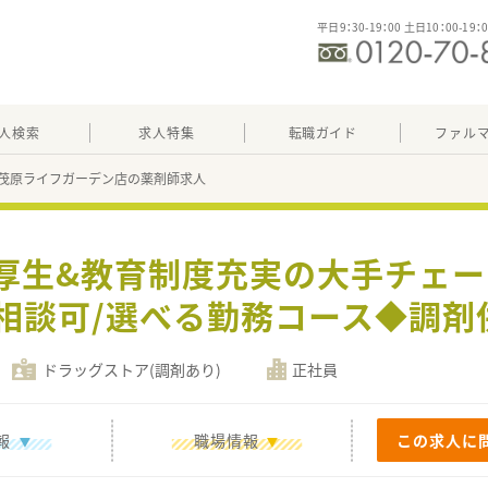
平日9：30-19：00 土日10：00-19：
人検索
求人特集
転職ガイド
ファル
茂原ライフガーデン店の薬剤師求人
利厚生&教育制度充実の大手チェ
上相談可/選べる勤務コース◆調剤
ドラッグストア(調剤あり)
正社員
報
職場情報
この求人に