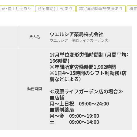
寮・借上社宅あり
住宅補助(手当)あり
認定薬剤師取得支援あり
積
ウエルシア薬局株式会社
法人名
ウエルシア 茂原ライフガーデン店
1ｹ月単位変形労働時間制 (月間平均：
166時間)
※年間所定労働時間1,992時間
※1日4～15時間のシフト制勤務（店
舗などによる）
勤務時間
≪茂原ライフガーデン店の場合≫
■店舗
月～土日祝 09:00〜24:00
■調剤薬局
月～金 09:00〜19:00
土 09:00〜14:00