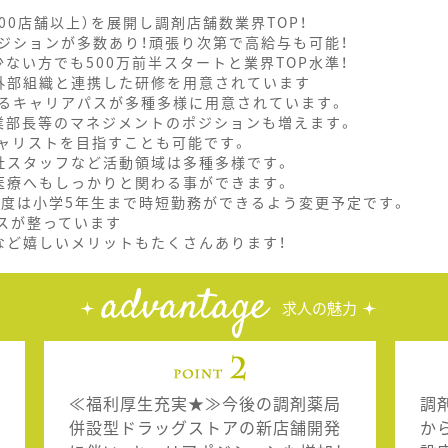
000店舗以上）を展開し調剤店舗数業界TOP！
ジションが多数あり！頑張り次第で高給与も可能！
ない方でも500万前半スタートと業界TOP水準！
外部組織と連携した研修を用意されています
るキャリアパスが多種多様に用意されています。
業部長等のマネジメントのポジションも増えます。
ャリストを目指すことも可能です。
社スタッフなど活動領域は多種多様です。
医療へもしっかりと関わる事ができます。
制度は小学5年生まで時短勤務ができるよう変更予定です。
スが整っています
など嬉しいメリットもたくさんあります！
advantage
求人の魅力
≪福利厚生充実★≫今後の調剤薬局
調
併設型ドラッグストアの新店舗開発
か