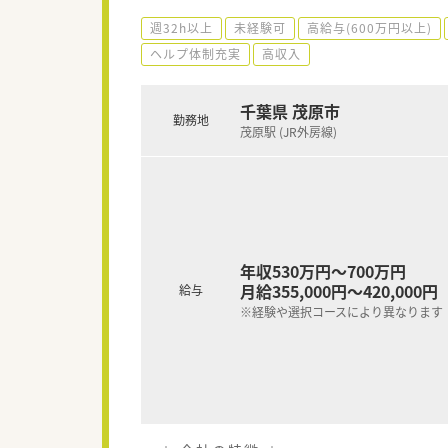
週32h以上
未経験可
高給与(600万円以上)
ヘルプ体制充実
高収入
千葉県 茂原市
勤務地
茂原駅 (JR外房線)
年収530万円～700万円
月給355,000円～420,000円
給与
※経験や選択コースにより異なります