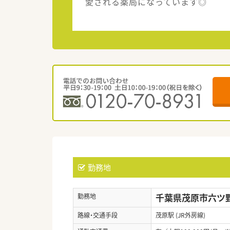
愛される薬局になっています◎
勤務地
千葉県茂原市六ツ野2
勤務地
路線・交通手段
茂原駅 (JR外房線)