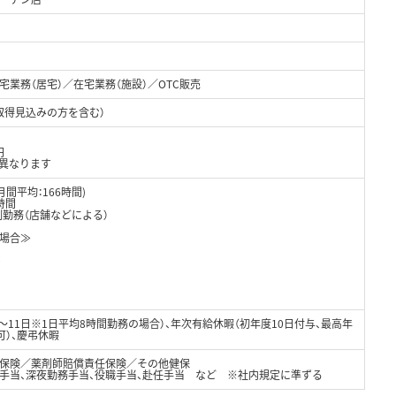
業務（居宅）／在宅業務（施設）／OTC販売
取得見込みの方を含む）
円
異なります
月間平均：166時間)
時間
制勤務（店舗などによる）
場合≫
0
8～11日※1日平均8時間勤務の場合）、年次有給休暇（初年度10日付与、最高年
可）、慶弔休暇
保険／薬剤師賠償責任保険／その他健保
日手当、深夜勤務手当、役職手当、赴任手当 など ※社内規定に準ずる