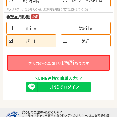
6ヶ月以内
良いところがあれば
※ダブルワークをお考えの方は、就業開始時期の目安を選択してください
希望雇用形態
必須
正社員
契約社員
パート
派遣
1箇所
未入力の必須項目が
あります
LINE連携で簡単入力！
安心してご登録いただくために
ファルマスタッフを運営する（株）メディカルリソースは、お客様の個