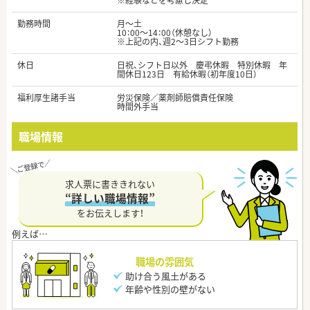
※経験などを考慮し決定
勤務時間
月～土
10：00～14：00（休憩なし）
※上記の内、週2～3日シフト勤務
休日
日祝、シフト日以外 慶弔休暇 特別休暇 年
間休日123日 有給休暇（初年度10日）
福利厚生諸手当
労災保険／薬剤師賠償責任保険
時間外手当
職場情報
求人票に書ききれない
“詳しい職場情報”
をお伝えします！
職場の雰囲気
助け合う風土がある
年齢や性別の壁がない