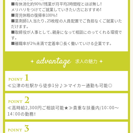
■有休消化約90％！残業が月平均2時間程とほぼ無し！
メリハリをつけてご就業していきたい方におすすめ！
■育児休暇の復帰率100％！
■薬剤師1人当たり、25枚程の人員配置でご負担なくご就業いた
だけます。
■取締役が人事として、親身になって相談にのってくれる環境で
す。
■離職率が2％未満で定着率◎長く働いていける企業です。
advantage
求人の魅力
≪公津の杜駅から徒歩1分♪≫マイカー通勤も可能◎
≪高時給2,300円ご相談可能★≫貴重な扶養内/10：00～
14：00の勤務！