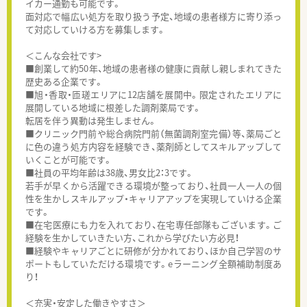
イカー通勤も可能です。
面対応で幅広い処方を取り扱う予定、地域の患者様方に寄り添っ
て対応していける方を募集します。
＜こんな会社です>
■創業して約50年、地域の患者様の健康に貢献し親しまれてきた
歴史ある企業です。
■旭・香取・匝瑳エリアに12店舗を展開中。限定されたエリアに
展開している地域に根差した調剤薬局です。
転居を伴う異動は発生しません。
■クリニック門前や総合病院門前（無菌調剤室完備）等、薬局ごと
に色の違う処方内容を経験でき、薬剤師としてスキルアップして
いくことが可能です。
■社員の平均年齢は38歳、男女比2：3です。
若手が早くから活躍できる環境が整っており、社員一人一人の個
性を生かしスキルアップ・キャリアアップを実現していける企業
です。
■在宅医療にも力を入れており、在宅専任部隊もございます。ご
経験を生かしていきたい方、これから学びたい方必見！
■経験やキャリアごとに研修が分かれており、ほか自己学習のサ
ポートもしていただける環境です。eラーニング全額補助制度あ
り！
＜充実・安定した働きやすさ＞