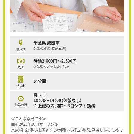
千葉県 成田市
公津の杜駅 (京成本線)
勤務地
時給2,000円～2,300円
※経験などを考慮し決定
給与
非公開
法人名
月～土
10：00～14：00（休憩なし）
勤務時間
※上記の内、週2～3日シフト勤務
≪こんな薬局です≫
■≪2023年10月オープン≫
京成線・公津の杜駅より徒歩圏内の好立地、駐車場もあるためマ