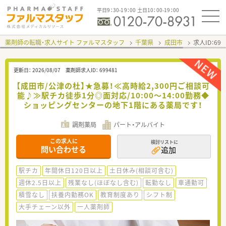
平日9：30-19：00 土日10：00-19：00
薬剤師の転職・求人サイト ファルマスタッフ
千葉県
成田市
求人ID：69
更新日：
2026/08/07
薬剤師求人ID：
699481
【成田市/公津の杜】★急募！≪高時給2,300円ご相談可
能♪≫駅チカ徒歩1分◎面対応/10:00～14:00勤務◆
ショッピングセンターの地下1階にある薬局です！
調剤薬局
パート・アルバイト
この求人に
検討リストに
問い合わせる
追加
駅チカ
年間休日120日以上
土日休み(相談可含む)
週休2.5日以上
残業なし(ほぼなし含む)
転勤なし
車通勤可
積雪なし
扶養内勤務OK
教育制度あり
シフト制
大手チェーン以外
一人薬剤師