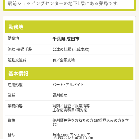
駅前ショッピングセンターの地下1階にある薬局です。
勤務地
勤務地
千葉県 成田市
路線・交通手段
公津の杜駅 (京成本線)
通勤交通費
有／全額支給
基本情報
雇用形態
パート・アルバイト
業種
調剤薬局
業務内容
調剤／監査／服薬指導
主な応需科目：面対応
資格
薬剤師免許をお持ちの方（取得見込みの方を含
む）
給与
時給2,000円～2,300円