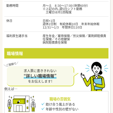
勤務時間
月～土 8：30～17：00（休憩60分）
※上記の内、週5日シフト勤務
土曜日は月1回程度
休日
日祝+1日
週休2日制 有給休暇10日 年末年始休暇
12/31～1/3 年間休日110日
福利厚生諸手当
厚生年金／雇用保険／労災保険／薬剤師賠償責
任保険／その他健保
病院賠償責任保険
職場情報
求人票に書ききれない
“詳しい職場情報”
をお伝えします！
職場の雰囲気
助け合う風土がある
年齢や性別の壁がない