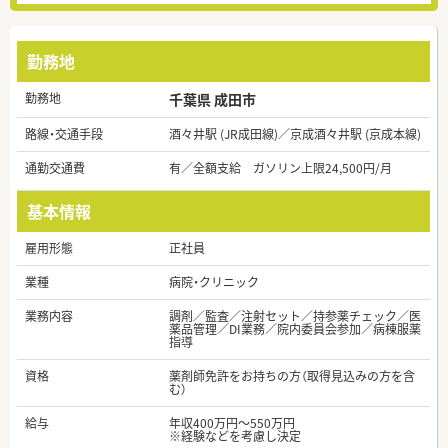
勤務地
勤務地
千葉県 成田市
路線・交通手段
酒々井駅 (JR成田線)／京成酒々井駅 (京成本線)
通勤交通費
有／全額支給 ガソリン上限24,500円/月
基本情報
雇用形態
正社員
業種
病院・クリニック
業務内容
調剤／監査／注射セット／持参薬チェック／医
薬品管理／DI業務／院内委員会参加／病棟服薬
指導
資格
薬剤師免許をお持ちの方（取得見込みの方を含
む）
給与
年収400万円～550万円
※経験などを考慮し決定