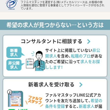
ファルマスタッフを運営する（株）メディカルリソースは、お客様の個
人情報を適切に管理する事業者としてプライバシーマークが付与され
ています。
希望の求人が見つからない…という方は
コンサルタントに相談する
サイト上に掲載していない
非公
開求人
を含め、
転職のプロ
があな
たのご希望に沿って
求人をお探
しします！
新着求人を受け取る
ファルマスタッフLINE公式アカ
ウントを友だち追加して、
希望の
条件を登録
すると、
新着求人
が届