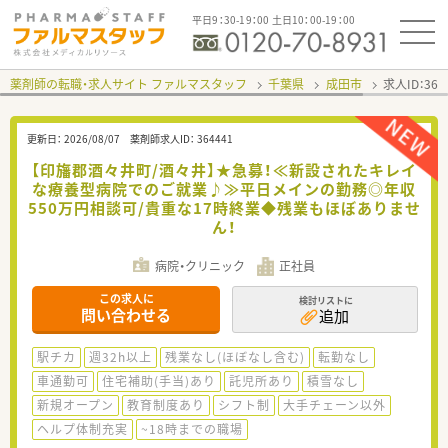
平日9：30-19：00 土日10：00-19：00
薬剤師の転職・求人サイト ファルマスタッフ
千葉県
成田市
求人ID：36
更新日：
2026/08/07
薬剤師求人ID：
364441
【印旛郡酒々井町/酒々井】★急募！≪新設されたキレイ
な療養型病院でのご就業♪≫平日メインの勤務◎年収
550万円相談可/貴重な17時終業◆残業もほぼありませ
ん！
病院・クリニック
正社員
この求人に
検討リストに
問い合わせる
追加
駅チカ
週32h以上
残業なし(ほぼなし含む)
転勤なし
車通勤可
住宅補助(手当)あり
託児所あり
積雪なし
新規オープン
教育制度あり
シフト制
大手チェーン以外
ヘルプ体制充実
~18時までの職場