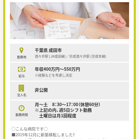
千葉県 成田市
酒々井駅 (JR成田線)／京成酒々井駅 (京成本線)
勤務地
年収400万円～550万円
※経験などを考慮し決定
給与
非公開
法人名
月～土 8：30～17：00（休憩60分）
※上記の内、週5日シフト勤務
勤務時間
土曜日は月1回程度
○こんな病院です○
■2019年12月に新築移転しました！