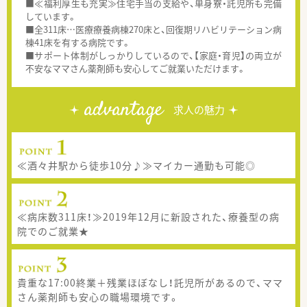
■≪福利厚生も充実≫住宅手当の支給や、単身寮・託児所も完備
しています。
■全311床…医療療養病棟270床と、回復期リハビリテーション病
棟41床を有する病院です。
■サポート体制がしっかりしているので、【家庭・育児】の両立が
不安なママさん薬剤師も安心してご就業いただけます。
advantage
求人の魅力
≪酒々井駅から徒歩10分♪≫マイカー通勤も可能◎
≪病床数311床！≫2019年12月に新設された、療養型の病
院でのご就業★
貴重な17:00終業＋残業ほぼなし！託児所があるので、ママ
さん薬剤師も安心の職場環境です。