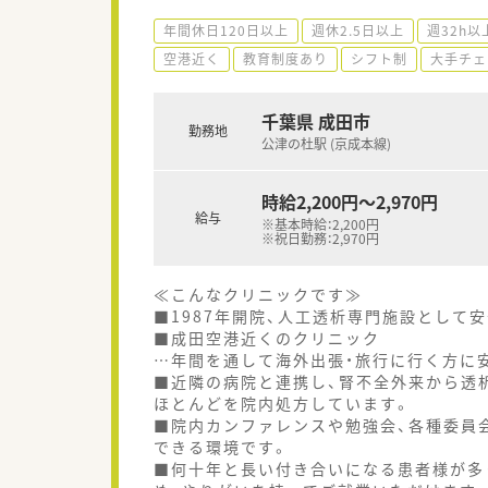
年間休日120日以上
週休2.5日以上
週32h以
空港近く
教育制度あり
シフト制
大手チェ
千葉県 成田市
勤務地
公津の杜駅 (京成本線)
時給2,200円～2,970円
給与
※基本時給：2,200円
※祝日勤務：2,970円
≪こんなクリニックです≫
■1987年開院、人工透析専門施設として
■成田空港近くのクリニック
…年間を通して海外出張・旅行に行く方に
■近隣の病院と連携し、腎不全外来から透
ほとんどを院内処方しています。
■院内カンファレンスや勉強会、各種委員
できる環境です。
■何十年と長い付き合いになる患者様が多