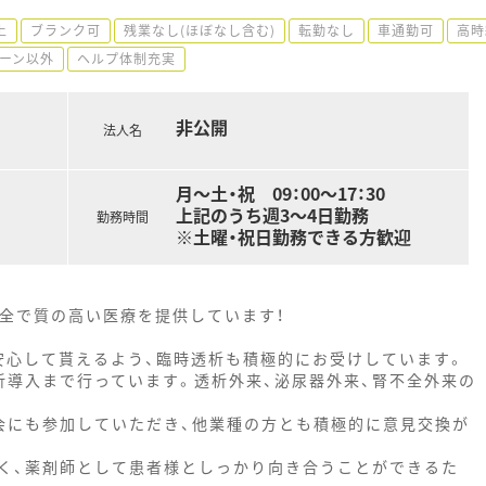
上
ブランク可
残業なし(ほぼなし含む)
転勤なし
車通勤可
高時
ーン以外
ヘルプ体制充実
非公開
法人名
月～土・祝 09：00～17：30
上記のうち週3～4日勤務
勤務時間
※土曜・祝日勤務できる方歓迎
安全で質の高い医療を提供しています！
安心して貰えるよう、臨時透析も積極的にお受けしています。
析導入まで行っています。透析外来、泌尿器外来、腎不全外来の
会にも参加していただき、他業種の方とも積極的に意見交換が
く、薬剤師として患者様としっかり向き合うことができるた