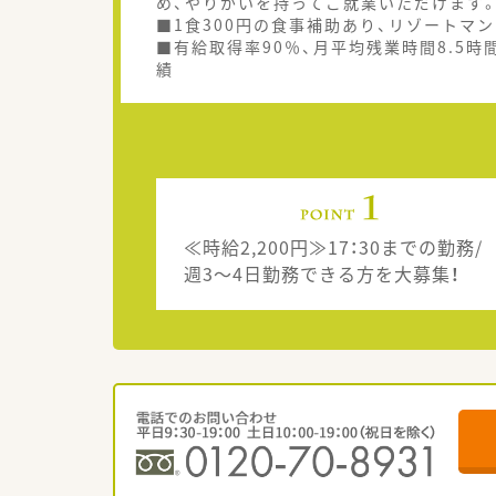
め、やりがいを持ってご就業いただけます
■1食300円の食事補助あり、リゾートマ
■有給取得率90％、月平均残業時間8.5時
績
≪時給2,200円≫17：30までの勤務/
週3～4日勤務できる方を大募集！