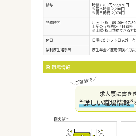
給与
時給2,200円～2,970円
※基本時給：2,200円
※祝日勤務：2,970円
勤務時間
月～土・祝 09：00～17：30
上記のうち週3～4日勤務
※土曜・祝日勤務できる方
休日
日曜ほかシフト日以外 有
福利厚生諸手当
厚生年金／雇用保険／労災
職場情報
求人票に書き
“詳しい職場情報”