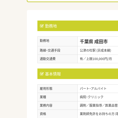
勤務地
千葉県 成田市
勤務地
路線・交通手段
公津の杜駅 (京成本線)
通勤交通費
有／上限100,000円/月
基本情報
雇用形態
パート・アルバイト
業種
病院・クリニック
業務内容
調剤／服薬指導／医薬品管
資格
薬剤師免許をお持ちの方（