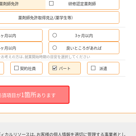
薬剤師免許
研修認定薬剤師
希
薬剤師免許取得見込（薬学生等）
1ヶ月以内
3ヶ月以内
パ
6ヶ月以内
良いところがあれば
希
をお考えの方は、就業開始時期の目安を選択してください
契約社員
パート
派遣
就
1箇所
必須項目が
あります
就業
ディカルリソースは、お客様の個人情報を適切に管理する事業者とし