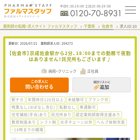
平日9：30-19：00 土日10：00-19：00
薬剤師の転職・求人サイト ファルマスタッフ
千葉県
佐倉市
求人ID：20
更新日：
2026/07/21
薬剤師求人ID：
204273
【佐倉市】京成佐倉駅から2分、18：00までの勤務で夜勤
はありません！託児所もございます♪
病院・クリニック
正社員
この求人に
検討リストに
問い合わせる
追加
駅チカ
年間休日120日以上
未経験可
ブランク可
残業なし(ほぼなし含む)
転勤なし
車通勤可
住宅補助(手当)あり
託児所あり
認定薬剤師取得支援あり
教育制度あり
シフト制
大手チェーン以外
ヘルプ体制充実
~18時までの職場