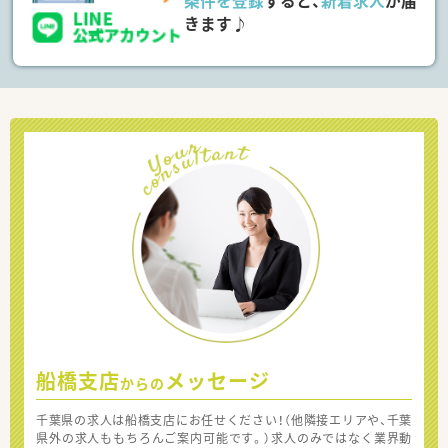
条件を登録
すると、
新着求人
が届
きます♪
船橋支店
メッセージ
からの
千葉県の求人は船橋支店にお任せください！（他隣接エリアや、千葉
県外の求人ももちろんご案内可能です。）求人のみではなく業界動