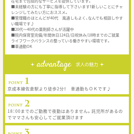
在宅まで包括的なサービスを提供しています。
■未経験の方にも丁寧に指導して下さいます！新しいことにチャ
レンジしてみたい方におススメ。
■管理職のほとんどが40代 風通しもよく、なんでも相談しやす
い職場です♪
■20代～40代の薬剤師さんが活躍中
■院内保育室完備/年間休日124日/日祝休み/18時までのご就業
ライフワークバランスの整っている働きやすい環境です。
■車通勤OK
advantage
求人の魅力
京成本線佐倉駅より徒歩2分！ 車通勤もＯＫです♪
18：00までのご勤務で夜勤はありません。託児所があるの
でママさんも安心してご就業頂けます