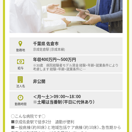
千葉県 佐倉市
京成佐倉駅 (京成本線)
勤務地
年収400万円～500万円
※30歳 病院経験者モデル賃金 経験・年齢・就業条件により
給与
考慮します 経験・年齢・就業条件に
…
非公開
法人名
＜月～土＞09：00～18：00
※土曜は当番制（平日に代休あり）
勤務時間
○こんな病院です○
■京成佐倉駅で徒歩2分 通勤が便利
■一般病棟（約80床）と地域包括ケア病棟（約10床）、急性期から