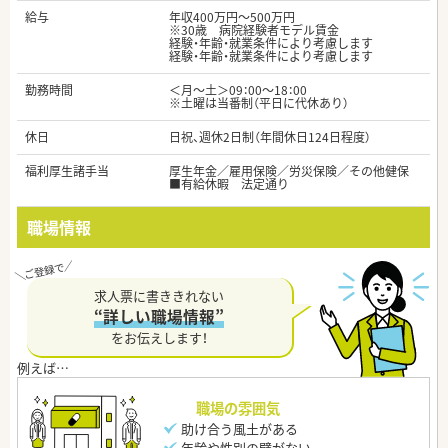
給与
年収400万円～500万円
※30歳 病院経験者モデル賃金
経験・年齢・就業条件により考慮します
経験・年齢・就業条件により考慮します
勤務時間
＜月～土＞09：00～18：00
※土曜は当番制（平日に代休あり）
休日
日祝、週休2日制（年間休日124日程度）
福利厚生諸手当
厚生年金／雇用保険／労災保険／その他健保
■有給休暇 法定通り
職場情報
求人票に書ききれない
“詳しい職場情報”
をお伝えします！
職場の雰囲気
助け合う風土がある
年齢や性別の壁がない