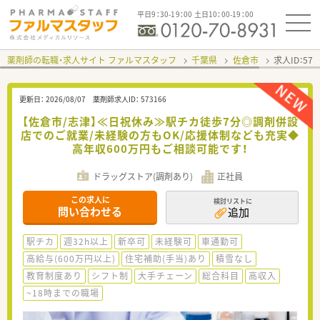
平日9：30-19：00 土日10：00-19：00
薬剤師の転職・求人サイト ファルマスタッフ
千葉県
佐倉市
求人ID：57
更新日：
2026/08/07
薬剤師求人ID：
573166
【佐倉市/志津】≪日祝休み≫駅チカ徒歩7分◎調剤併設
店でのご就業/未経験の方もOK/応援体制なども充実◆
高年収600万円もご相談可能です！
ドラッグストア(調剤あり)
正社員
この求人に
検討リストに
問い合わせる
追加
駅チカ
週32h以上
新卒可
未経験可
車通勤可
高給与(600万円以上)
住宅補助(手当)あり
積雪なし
教育制度あり
シフト制
大手チェーン
総合科目
高収入
~18時までの職場