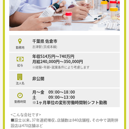
千葉県 佐倉市
志津駅 (京成本線)
勤務地
年収514万円～740万円
月給240,000円～350,000円
給与
※経験・年齢・就業条件により考慮します
非公開
法人名
月～金 09：00～18：00
土 09：00～13：00
勤務時間
※1ヶ月単位の変形労働時間制シフト勤務
<こんな会社です>
■設立以来、37年連続増収、店舗数は840店舗程、その中で調剤併
設店は470店舗ほど