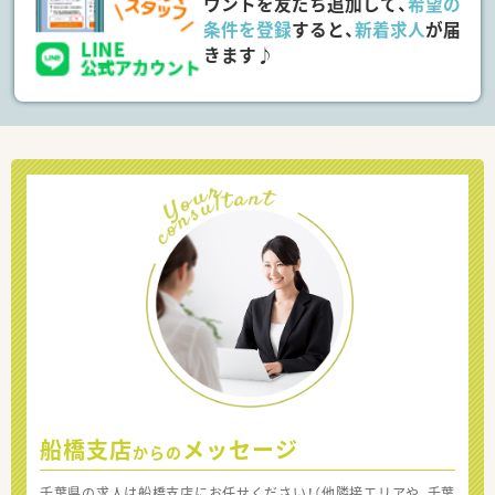
ウントを友だち追加して、
希望の
条件を登録
すると、
新着求人
が届
きます♪
船橋支店
メッセージ
からの
千葉県の求人は船橋支店にお任せください！（他隣接エリアや、千葉