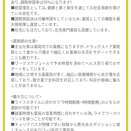
あり、調剤併設率は56％になります！
■経営理念としては、健康と美と衛生を通じての社会貢献を掲げ
ている会社です。
■調剤併設店は分離申請をしているため、薬局としての機能を最
大限発揮し運営しています。
■在宅にも注力しており、在宅専門薬局も設置しています。
<薬剤師の仕事>
■主な仕事は薬局内での業務になりますが、ドラッグストア薬剤
師として食から介護まで幅広くお客様の生活をサポートできる
ことも魅力です。
■ワークスケジュールで予め時間を決めてヘルス売り場でのサ
ポートをしています。
■地域に立地する面薬局が多く、幅広い医療機関から処方箋を応
需しており、面分業で全科目を対応しており、科目が極端に偏る
ことがありません。
<働き方について>
■ライフスタイルに合わせて｢9時間勤務・8時間勤務｣のどちらか
選択が可能です！
■就業時間も薬局の営業時間に合わせている為、ライフワークバ
ランスを保つことが可能です。
■キャリアパスが明確で早い段階から責任あるポジションに就
くチャンスがあり｢1～2年目で薬局長、