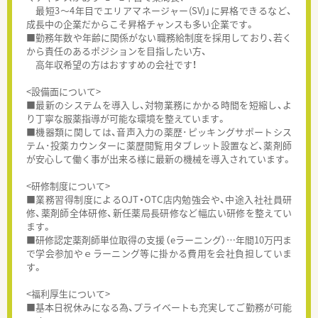
最短3～4年目でエリアマネージャー(SV)」に昇格できるなど、
成長中の企業だからこそ昇格チャンスも多い企業です。
■勤務年数や年齢に関係がない職務給制度を採用しており、若く
から責任のあるポジションを目指したい方、
高年収希望の方はおすすめの会社です！
<設備面について>
■最新のシステムを導入し、対物業務にかかる時間を短縮し、よ
り丁寧な服薬指導が可能な環境を整えています。
■機器類に関しては、音声入力の薬歴･ピッキングサポートシス
テム･投薬カウンターに薬歴閲覧用タブレット設置など、薬剤師
が安心して働く事が出来る様に最新の機械を導入されています。
<研修制度について>
■業務習得制度によるOJT・OTC店内勉強会や、中途入社社員研
修、薬剤師全体研修、新任薬局長研修など幅広い研修を整えてい
ます。
■研修認定薬剤師単位取得の支援（eラーニング）…年間10万円ま
で学会参加やｅラーニング等に掛かる費用を会社負担していま
す。
<福利厚生について>
■基本日祝休みになる為、プライベートも充実してご勤務が可能