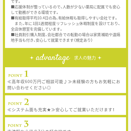
です。
■応援体制が整っているので、人数が少ない薬局に配属でも安心
して勤務ができる環境です。
■有給取得平均10.4日の為、有給休暇も取得しやすい会社です。
また、年に1回1週間程度リフレッシュ休暇制度を設けており、
全店休憩室を完備しています。
■社員割引購入制度、会社都合での転勤の場合は家賃補助や遠隔
地手当も付き、安心して就業できます（規定あり）
advantage
求人の魅力
≪高年収600万円ご相談可能♪≫未経験の方もお気軽にお
問い合わせください◎
≪システム面も充実★≫安心してご就業いただけます！