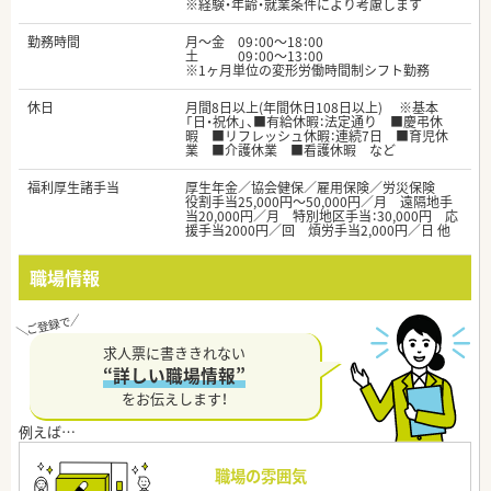
※経験・年齢・就業条件により考慮します
勤務時間
月～金 09：00～18：00
土 09：00～13：00
※1ヶ月単位の変形労働時間制シフト勤務
休日
月間8日以上(年間休日108日以上) ※基本
「日・祝休」、■有給休暇：法定通り ■慶弔休
暇 ■リフレッシュ休暇：連続7日 ■育児休
業 ■介護休業 ■看護休暇 など
福利厚生諸手当
厚生年金／協会健保／雇用保険／労災保険
役割手当25,000円～50,000円／月 遠隔地手
当20,000円／月 特別地区手当：30,000円 応
援手当2000円／回 煩労手当2,000円／日 他
職場情報
求人票に書ききれない
“詳しい職場情報”
をお伝えします！
職場の雰囲気