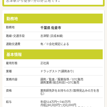
志津駅から徒歩7分の好立地です。
勤務地
勤務地
千葉県 佐倉市
路線・交通手段
志津駅 (京成本線)
通勤交通費
有／※会社規定による
基本情報
雇用形態
正社員
業種
ドラッグストア(調剤あり)
業務内容
調剤／監査／服薬指導／OTC販売
調剤業務（総合科目）+OTC販売
資格
薬剤師免許をお持ちの方（取得見込みの方を含
む）
給与
年収514万円～740万円
月給240,000円～350,000円