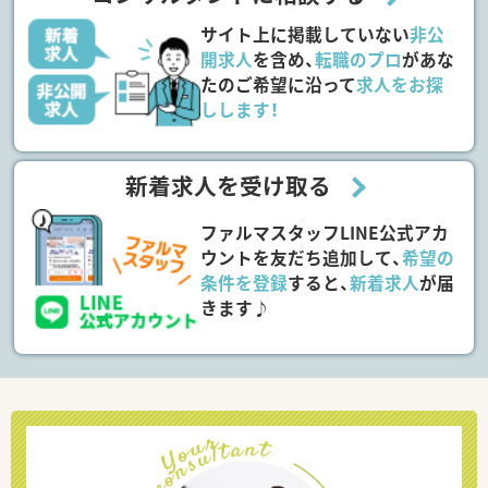
サイト上に掲載していない
非公
開求人
を含め、
転職のプロ
があな
たのご希望に沿って
求人をお探
しします！
新着求人を受け取る
ファルマスタッフLINE公式アカ
ウントを友だち追加して、
希望の
条件を登録
すると、
新着求人
が届
きます♪