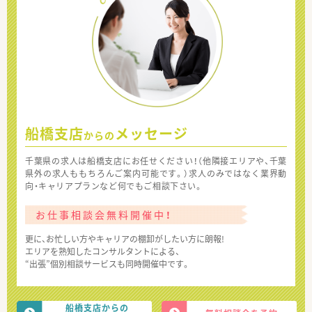
船橋支店
メッセージ
からの
千葉県の求人は船橋支店にお任せください！（他隣接エリアや、千葉
県外の求人ももちろんご案内可能です。）求人のみではなく業界動
向・キャリアプランなど何でもご相談下さい。
お仕事相談会無料開催中！
更に、お忙しい方やキャリアの棚卸がしたい方に朗報!
エリアを熟知したコンサルタントによる、
“出張”個別相談サービスも同時開催中です。
船橋支店からの