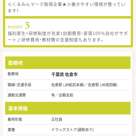
≪くるみんマーク取得企業★≫働きやすい環境が整ってい
ます！
福利厚生+研修制度が充実！初期費用・家賃100％会社がサポ
ート♪研修費用・教材費の支援制度もあります。
勤務地
勤務地
千葉県 佐倉市
路線・交通手段
佐倉駅 (JR総武本線)／佐倉駅 (JR成田線)
通勤交通費
有／全額支給
基本情報
雇用形態
正社員
業種
ドラッグストア(調剤あり)