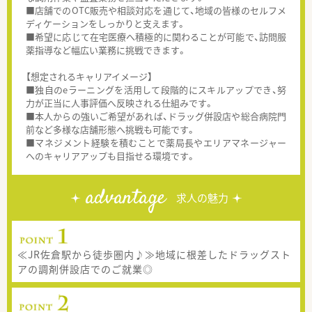
■店舗でのOTC販売や相談対応を通じて、地域の皆様のセルフメ
ディケーションをしっかりと支えます。
■希望に応じて在宅医療へ積極的に関わることが可能で、訪問服
薬指導など幅広い業務に挑戦できます。
【想定されるキャリアイメージ】
■独自のeラーニングを活用して段階的にスキルアップでき、努
力が正当に人事評価へ反映される仕組みです。
■本人からの強いご希望があれば、ドラッグ併設店や総合病院門
前など多様な店舗形態へ挑戦も可能です。
■マネジメント経験を積むことで薬局長やエリアマネージャー
へのキャリアアップも目指せる環境です。
advantage
求人の魅力
≪JR佐倉駅から徒歩圏内♪≫地域に根差したドラッグスト
アの調剤併設店でのご就業◎