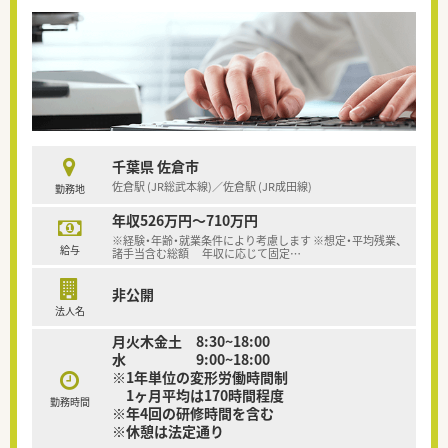
千葉県 佐倉市
佐倉駅 (JR総武本線)／佐倉駅 (JR成田線)
勤務地
年収526万円～710万円
※経験・年齢・就業条件により考慮します ※想定・平均残業、
給与
諸手当含む総額 年収に応じて固定
…
非公開
法人名
月火木金土 8:30~18:00
水 9:00~18:00
※1年単位の変形労働時間制
1ヶ月平均は170時間程度
勤務時間
※年4回の研修時間を含む
※休憩は法定通り