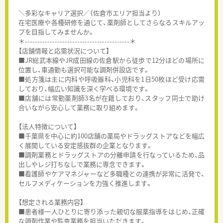
＼多彩なキャリア選択／（佐倉市エリア担当より）
在宅医療や各種研修を通じて、薬剤師としてさらなるスキルアッ
プを目指してみませんか。
＊------------------------------------------＊
【店舗情報と応需状況について】
■JR総武本線やJR成田線の佐倉駅から徒歩で12分ほどの場所に
位置し、車通勤も選択可能な調剤併設店です。
■処方箋は主に内科や呼吸器科、小児科を1日50枚ほど受け応需
しており、幅広い知識を深く学べる環境です。
■店舗には常勤薬剤師3名が在籍しており、スタッフ同士で助け
合いながら安心して業務に取り組めます。
【法人特徴について】
■千葉県を中心に約100店舗の薬局やドラッグストアなどを幅広
く展開している安定感抜群の企業となります。
■調剤業務とドラッグストアの分離申請を行なっているため、品
出しやレジ打ちなしで業務に専念できます。
■看護師やケアマネジャーなど多職種との連携が非常に活発で、
セルフメディケーションを力強く推進します。
【想定される業務内容】
■患者様一人ひとりに寄り添った親切な服薬指導をはじめ、正確
な調剤作業や監査業務を担当いただきます。