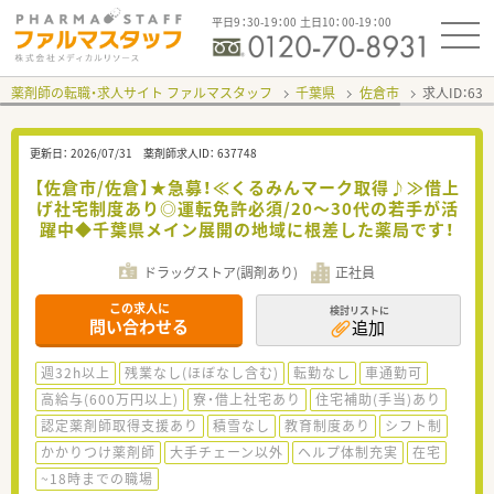
平日9：30-19：00 土日10：00-19：00
薬剤師の転職・求人サイト ファルマスタッフ
千葉県
佐倉市
求人ID：63
更新日：
2026/07/31
薬剤師求人ID：
637748
【佐倉市/佐倉】★急募！≪くるみんマーク取得♪≫借上
げ社宅制度あり◎運転免許必須/20～30代の若手が活
躍中◆千葉県メイン展開の地域に根差した薬局です！
ドラッグストア(調剤あり)
正社員
この求人に
検討リストに
問い合わせる
追加
週32h以上
残業なし(ほぼなし含む)
転勤なし
車通勤可
高給与(600万円以上)
寮・借上社宅あり
住宅補助(手当)あり
認定薬剤師取得支援あり
積雪なし
教育制度あり
シフト制
かかりつけ薬剤師
大手チェーン以外
ヘルプ体制充実
在宅
~18時までの職場