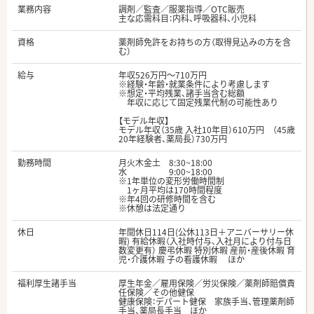
業務内容
調剤／監査／服薬指導／OTC販売
主な応需科目：内科、呼吸器科、小児科
資格
薬剤師免許をお持ちの方（取得見込みの方を含
む）
給与
年収526万円～710万円
※経験・年齢・就業条件により考慮します
※想定・平均残業、諸手当含む総額
年収に応じて固定残業代制の可能性あり
【モデル年収】
モデル年収（35歳 入社10年目）610万円 （45歳
20年経験者、薬局長）730万円
勤務時間
月火木金土 8:30~18:00
水 9:00~18:00
※1年単位の変形労働時間制
1ヶ月平均は170時間程度
※年4回の研修時間を含む
※休憩は法定通り
休日
年間休日114日(公休113日＋アニバーサリー休
暇) 有給休暇（入社時付与、入社月により付与日
数変更有） 慶弔休暇 特別休暇 産前・産後休暇 育
児・介護休暇 子の看護休暇 ほか
福利厚生諸手当
厚生年金／雇用保険／労災保険／薬剤師賠償責
任保険／その他健保
健康保険：デパート健保 家族手当、管理薬剤師
手当、薬局長手当 ほか