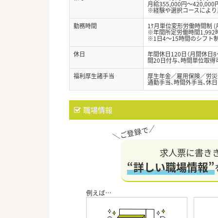
月給355,000円～420,000
※経験や選択コースにより
勤務時間
1ｹ月単位変形労働時間制 (
※年間所定労働時間1,992
※1日4～15時間のシフト
休日
年間休日120日（月間休日
間20日付与、時間単位取得
福利厚生諸手当
厚生年金／雇用保険／労災
通勤手当、時間外手当、休
職場情報
求人票に書き
“詳しい職場情報”