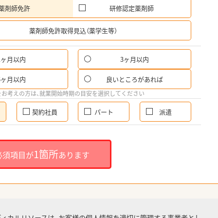
薬剤師免許
研修認定薬剤師
希
薬剤師免許取得見込（薬学生等）
1ヶ月以内
3ヶ月以内
6ヶ月以内
良いところがあれば
をお考えの方は、就業開始時期の目安を選択してください
契約社員
パート
派遣
1箇所
必須項目が
あります
ディカルリソースは、お客様の個人情報を適切に管理する事業者とし