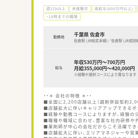
週32h以上
未経験可
高給与(600万円以上)
~18時までの職場
千葉県 佐倉市
勤務地
佐倉駅 (JR総武本線)／佐倉駅 (JR成田
年収530万円～700万円
月給355,000円～420,000円
給与
※経験や選択コースにより異なります
・・＊ 会社の特徴 ＊・・
■全国に2,200店舗以上（調剤併設型約2,
■店舗拡大に伴いキャリアアップできるポ
■経験や勤務コースによりますが、経験の少
■職種や職域に合わせ、豊富な社内研修や
■薬剤師が中心の会社だからこそ活躍でき
■店舗拡大に伴い、エリアマネジャーや営