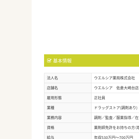
基本情報
法人名
ウエルシア薬局株式会社
店舗名
ウエルシア 佐倉大崎台店
雇用形態
正社員
業種
ドラッグストア(調剤あり)
業務内容
調剤／監査／服薬指導／在宅
資格
薬剤師免許をお持ちの方（
給与
年収530万円～700万円