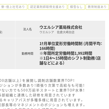
寮・借上社宅あり
認定薬剤師取得支援あり
積雪なし
教育制度あり
ウエルシア薬局株式会社
法人名
線)
ウエルシア 佐倉大崎台店
1ｹ月単位変形労働時間制 (月間平均：
166時間)
※年間所定労働時間1,992時間
勤務時間
※1日4～15時間のシフト制勤務（店
舗などによる）
000店舗以上）を展開し調剤店舗数業界TOP！
ジションが多数あり！頑張り次第で高給与も可能！
ない方でも500万前半スタートと業界TOP水準！
外部組織と連携した研修を用意されています
るキャリアパスが多種多様に用意されています。
業部長等のマネジメントのポジションも増えます。