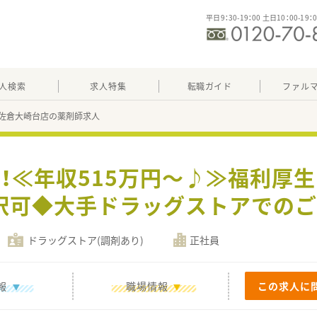
平日9：30-19：00 土日10：00-19：
人検索
求人特集
転職ガイド
ファル
佐倉大崎台店の薬剤師求人
募！≪年収515万円～♪≫福利厚
択可◆大手ドラッグストアでのご
ドラッグストア(調剤あり)
正社員
報
職場情報
この求人に