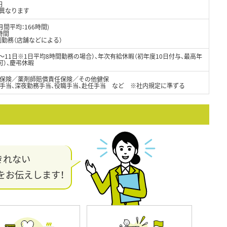
円
異なります
月間平均：166時間)
時間
制勤務（店舗などによる）
8～11日※1日平均8時間勤務の場合）、年次有給休暇（初年度10日付与、最高年
可）、慶弔休暇
保険／薬剤師賠償責任保険／その他健保
日手当、深夜勤務手当、役職手当、赴任手当 など ※社内規定に準ずる
きれない
をお伝えします！