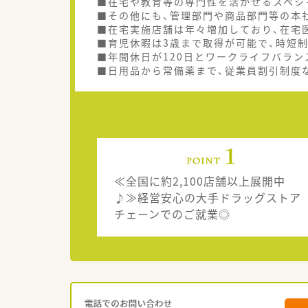
■在宅や教育等の専門性を活かせるスペシ
■その他にも、管理部門や商品部門等の本
■在宅実施店舗は年々増加しており、在宅
■育児休暇は3歳まで取得が可能で、時短
■年間休日が120日とワークライフバラン
■日用品から常備薬まで、従業員割引制度
≪全国に約2,100店舗以上展開中
♪≫経営安心の大手ドラッグストア
チェーンでのご就業◎