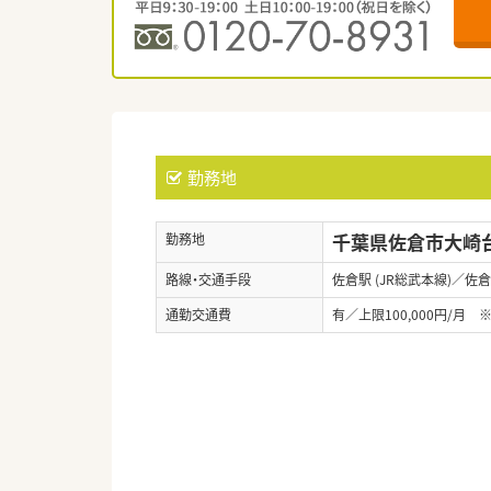
勤務地
千葉県佐倉市大崎台1
勤務地
路線・交通手段
佐倉駅 (JR総武本線)／佐倉
通勤交通費
有／上限100,000円/月