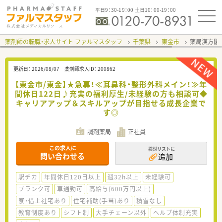
平日9：30-19：00 土日10：00-19：00
薬剤師の転職・求人サイト ファルマスタッフ
千葉県
東金市
薬局漢方閣
更新日：
2026/08/07
薬剤師求人ID：
200862
【東金市/東金】★急募！≪耳鼻科・整形外科メイン！≫年
間休日122日♪充実の福利厚生/未経験の方も相談可◆
キャリアアップ＆スキルアップが目指せる成長企業で
す◎
調剤薬局
正社員
この求人に
検討リストに
問い合わせる
追加
駅チカ
年間休日120日以上
週32h以上
未経験可
ブランク可
車通勤可
高給与(600万円以上)
寮・借上社宅あり
住宅補助(手当)あり
積雪なし
教育制度あり
シフト制
大手チェーン以外
ヘルプ体制充実