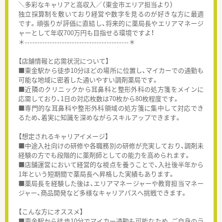
＼多彩なキャリアと高収入／（東金市エリア担当より）
独立採算制を敷いており経営や数字を見るのが好きな方に最適
です。頑張りが評価に直結し、将来的に薬局長やエリアマネージ
ャーとして年収700万円も目指せる環境ですよ！
＊------------------------------------------＊
【店舗情報と応需状況について】
■東金駅から徒歩10分ほどの場所に位置し、マイカーでの通勤も
可能な地域に密着した通いやすい調剤薬局です。
■近隣のクリニックから耳鼻科と整形外科の処方箋をメインに
応需しており、1日の対応枚数は70枚から80枚程度です。
■専門的な耳鼻科や整形外科領域の処方箋に集中して対応でき
るため、着実に知識を深めながらスキルアップできます。
【想定されるキャリアイメージ】
■中途入社向けの研修や各職務別の研修が充実しており、調剤未
経験の方でも段階的に薬剤師としての能力を高められます。
■店舗運営において経営的な視点を養うことで、入社後半年から
1年という短期間で薬局長へ昇格した実績もあります。
■薬局長を経験した後は、エリアマネージャーや教育担当マネー
ジャー、商品開発など多様なキャリアパスへ挑戦できます。
【こんな方にオススメ】
■東金駅から徒歩10分でマイカー通勤も可能なため、ご自身のラ