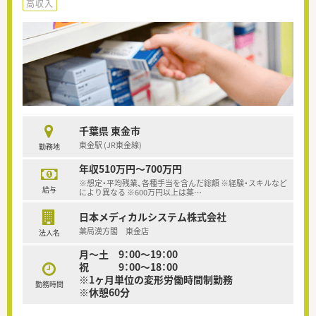
高収入
千葉県 東金市
東金駅 (JR東金線)
勤務地
年収510万円～700万円
※想定・平均残業、各種手当を含んだ総額 ※経験・スキルなど
給与
により異なる ※600万円以上は薬
…
日本メディカルシステム株式会社
薬局漢方閣 東金店
法人名
月～土 9：00～19：00
祝 9：00～18：00
※1ヶ月単位の変形労働時間制勤務
勤務時間
※休憩60分