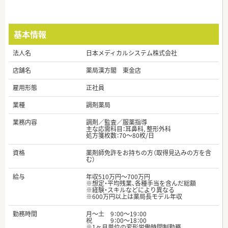
基本情報
法人名
日本メディカルシステム株式会社
店舗名
薬局漢方閣 東金店
雇用形態
正社員
業種
調剤薬局
業務内容
調剤／監査／服薬指導
主な応需科目：耳鼻科, 整形外科
処方箋枚数：70～80枚/日
資格
薬剤師免許をお持ちの方（取得見込みの方を含
む）
給与
年収510万円～700万円
※想定・平均残業、各種手当を含んだ総額
※経験・スキルなどにより異なる
※600万円以上は薬局長モデル年収
勤務時間
月～土 9：00～19：00
祝 9：00～18：00
※1ヶ月単位の変形労働時間制勤務