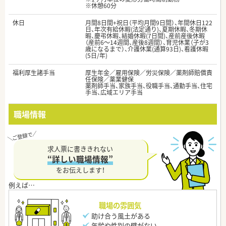
※休憩60分
休日
月間8日間+祝日（平均月間9日間）、年間休日122
日、年次有給休暇(法定通り)、夏期休暇、冬期休
暇、慶弔休暇、結婚休暇(7日間)、産前産後休暇
（産前6～14週間、産後8週間）、育児休業（子が3
歳になるまで）、介護休業(通算93日)、看護休暇
(5日/年)
福利厚生諸手当
厚生年金／雇用保険／労災保険／薬剤師賠償責
任保険／薬業健保
薬剤師手当、家族手当、役職手当、通勤手当、住宅
手当、広域エリア手当
職場情報
求人票に書ききれない
“詳しい職場情報”
をお伝えします！
職場の雰囲気
助け合う風土がある
年齢や性別の壁がない