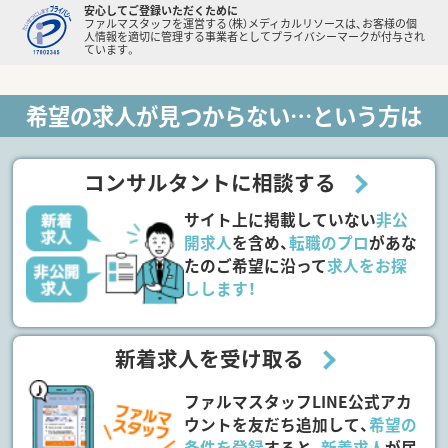
安心してご登録いただくために
ファルマスタッフを運営する（株）メディカルリソースは、お客様の個
人情報を適切に管理する事業者としてプライバシーマークが付与され
ています。
希望の求人が見つからない…という方は
コンサルタントに相談する
サイト上に掲載していない
非公
開求人
を含め、
転職のプロ
があな
たのご希望に沿って
求人をお探
しします！
新着求人を受け取る
ファルマスタッフLINE公式アカ
ウントを友だち追加して、
希望の
条件を登録
すると、
新着求人
が届