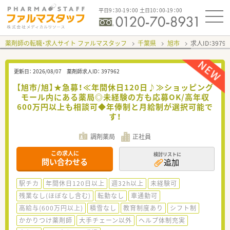
平日9：30-19：00 土日10：00-19：00
薬剤師の転職・求人サイト ファルマスタッフ
千葉県
旭市
求人ID：397
更新日：
2026/08/07
薬剤師求人ID：
397962
【旭市/旭】★急募！≪年間休日120日♪≫ショッピング
モール内にある薬局◎未経験の方も応募OK/高年収
600万円以上も相談可◆年俸制と月給制が選択可能で
す！
調剤薬局
正社員
この求人に
検討リストに
問い合わせる
追加
駅チカ
年間休日120日以上
週32h以上
未経験可
残業なし(ほぼなし含む)
転勤なし
車通勤可
高給与(600万円以上)
積雪なし
教育制度あり
シフト制
かかりつけ薬剤師
大手チェーン以外
ヘルプ体制充実