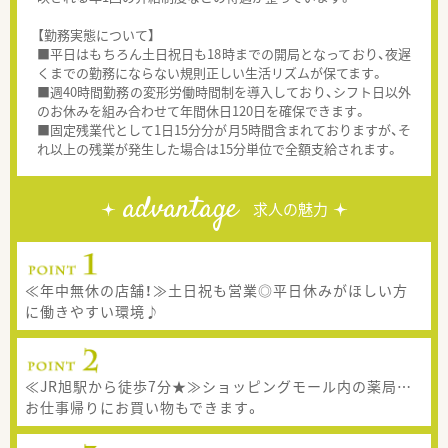
【勤務実態について】
■平日はもちろん土日祝日も18時までの開局となっており、夜遅
くまでの勤務にならない規則正しい生活リズムが保てます。
■週40時間勤務の変形労働時間制を導入しており、シフト日以外
のお休みを組み合わせて年間休日120日を確保できます。
■固定残業代として1日15分分が月5時間含まれておりますが、そ
れ以上の残業が発生した場合は15分単位で全額支給されます。
advantage
求人の魅力
≪年中無休の店舗！≫土日祝も営業◎平日休みがほしい方
に働きやすい環境♪
≪JR旭駅から徒歩7分★≫ショッピングモール内の薬局…
お仕事帰りにお買い物もできます。