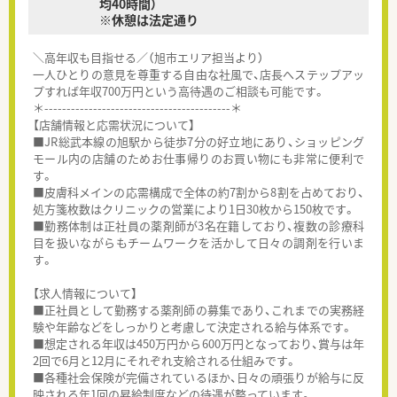
均40時間）
※休憩は法定通り
＼高年収も目指せる／（旭市エリア担当より）
一人ひとりの意見を尊重する自由な社風で、店長へステップアッ
プすれば年収700万円という高待遇のご相談も可能です。
＊------------------------------------------＊
【店舗情報と応需状況について】
■JR総武本線の旭駅から徒歩7分の好立地にあり、ショッピング
モール内の店舗のためお仕事帰りのお買い物にも非常に便利で
す。
■皮膚科メインの応需構成で全体の約7割から8割を占めており、
処方箋枚数はクリニックの営業により1日30枚から150枚です。
■勤務体制は正社員の薬剤師が3名在籍しており、複数の診療科
目を扱いながらもチームワークを活かして日々の調剤を行いま
す。
【求人情報について】
■正社員として勤務する薬剤師の募集であり、これまでの実務経
験や年齢などをしっかりと考慮して決定される給与体系です。
■想定される年収は450万円から600万円となっており、賞与は年
2回で6月と12月にそれぞれ支給される仕組みです。
■各種社会保険が完備されているほか、日々の頑張りが給与に反
映される年1回の昇給制度などの待遇が整っています。