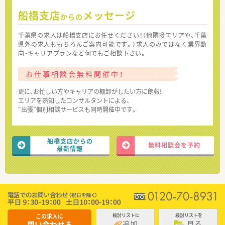
船橋支店
メッセージ
からの
千葉県の求人は船橋支店にお任せください！（他隣接エリアや、千葉
県外の求人ももちろんご案内可能です。）求人のみではなく業界動
向・キャリアプランなど何でもご相談下さい。
お仕事相談会無料開催中！
更に、お忙しい方やキャリアの棚卸がしたい方に朗報!
エリアを熟知したコンサルタントによる、
“出張”個別相談サービスも同時開催中です。
船橋支店からの
無料相談会を予約
最新情報
この求人に
検討リストに
検討リストを
追加
見る
問い合わせる