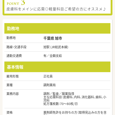
皮膚科をメインに応需◎軽量科目ご希望の方にオススメ♪
勤務地
勤務地
千葉県 旭市
路線・交通手段
旭駅 (JR総武本線)
通勤交通費
有／全額支給
基本情報
雇用形態
正社員
業種
調剤薬局
業務内容
調剤／監査／服薬指導
主な応需科目：皮膚科、内科、消化器科、歯科、小
児科
処方箋枚数：70～80枚/日
資格
薬剤師免許をお持ちの方（取得見込みの方を含