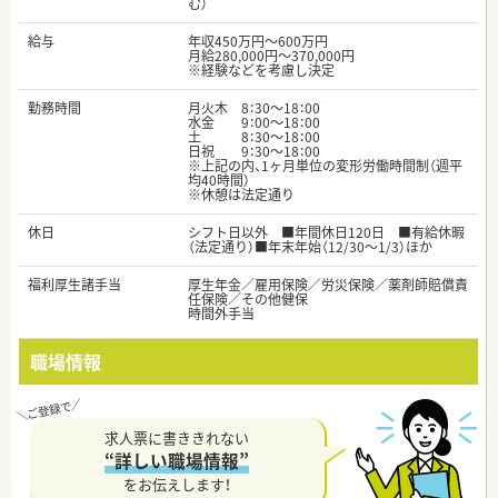
む）
給与
年収450万円～600万円
月給280,000円～370,000円
※経験などを考慮し決定
勤務時間
月火木 8：30～18：00
水金 9：00～18：00
土 8：30～18：00
日祝 9：30～18：00
※上記の内、1ヶ月単位の変形労働時間制（週平
均40時間）
※休憩は法定通り
休日
シフト日以外 ■年間休日120日 ■有給休暇
（法定通り）■年末年始（12/30～1/3）ほか
福利厚生諸手当
厚生年金／雇用保険／労災保険／薬剤師賠償責
任保険／その他健保
時間外手当
職場情報
求人票に書ききれない
“詳しい職場情報”
をお伝えします！