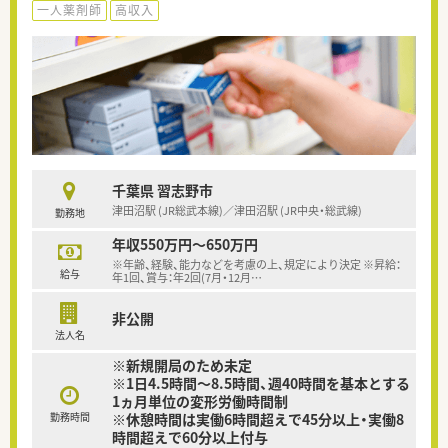
一人薬剤師
高収入
千葉県 習志野市
津田沼駅 (JR総武本線)／津田沼駅 (JR中央・総武線)
勤務地
年収550万円～650万円
※年齢、経験、能力などを考慮の上、規定により決定 ※昇給：
給与
年1回、賞与：年2回(7月・12月
…
非公開
法人名
※新規開局のため未定
※1日4.5時間～8.5時間、週40時間を基本とする
1ヵ月単位の変形労働時間制
勤務時間
※休憩時間は実働6時間超えで45分以上・実働8
時間超えで60分以上付与