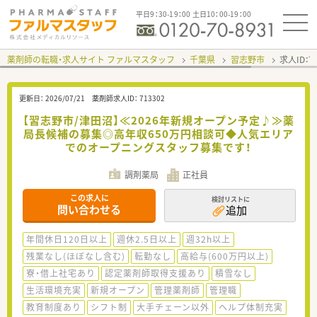
平日9：30-19：00 土日10：00-19：00
薬剤師の転職・求人サイト ファルマスタッフ
千葉県
習志野市
求人ID：
更新日：
2026/07/21
薬剤師求人ID：
713302
【習志野市/津田沼】≪2026年新規オープン予定♪≫薬
局長候補の募集◎高年収650万円相談可◆人気エリア
でのオープニングスタッフ募集です！
調剤薬局
正社員
この求人に
検討リストに
問い合わせる
追加
年間休日120日以上
週休2.5日以上
週32h以上
残業なし(ほぼなし含む)
転勤なし
高給与(600万円以上)
寮・借上社宅あり
認定薬剤師取得支援あり
積雪なし
生活環境充実
新規オープン
管理薬剤師
管理職
教育制度あり
シフト制
大手チェーン以外
ヘルプ体制充実