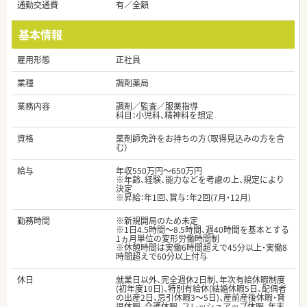
通勤交通費
有／全額
基本情報
雇用形態
正社員
業種
調剤薬局
業務内容
調剤／監査／服薬指導
科目：小児科、精神科を想定
資格
薬剤師免許をお持ちの方（取得見込みの方を含
む）
給与
年収550万円～650万円
※年齢、経験、能力などを考慮の上、規定により
決定
※昇給：年1回、賞与：年2回(7月・12月)
勤務時間
※新規開局のため未定
※1日4.5時間～8.5時間、週40時間を基本とする
1ヵ月単位の変形労働時間制
※休憩時間は実働6時間超えで45分以上・実働8
時間超えで60分以上付与
休日
就業日以外、完全週休2日制、年次有給休暇制度
(初年度10日)、特別有給休(結婚休暇5日、配偶者
の出産2日、忌引休暇3～5日)、産前産後休暇・育
児休暇、介護休暇、フレッシュアップ休暇、年末