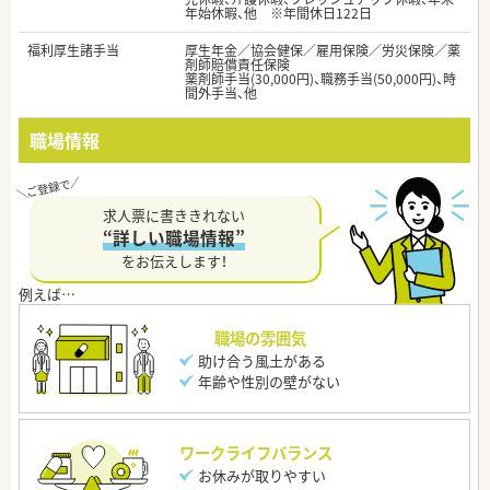
年始休暇、他 ※年間休日122日
福利厚生諸手当
厚生年金／協会健保／雇用保険／労災保険／薬
剤師賠償責任保険
薬剤師手当(30,000円)、職務手当(50,000円)、時
間外手当、他
職場情報
求人票に書ききれない
“詳しい職場情報”
をお伝えします！
職場の雰囲気
助け合う風土がある
年齢や性別の壁がない
ワークライフバランス
お休みが取りやすい