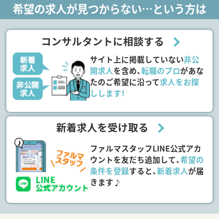
希望の求人が見つからない…という方は
コンサルタントに相談する
サイト上に掲載していない
非公
開求人
を含め、
転職のプロ
があな
たのご希望に沿って
求人をお探
しします！
新着求人を受け取る
ファルマスタッフLINE公式アカ
ウントを友だち追加して、
希望の
条件を登録
すると、
新着求人
が届
きます♪