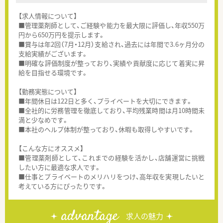
【求人情報について】
■管理薬剤師として、ご経験や能力を最大限に評価し、年収550万
円から650万円を提示します。
■賞与は年2回（7月・12月）支給され、過去には年間で3.6ヶ月分の
支給実績がございます。
■明確な評価制度が整っており、実績や貢献度に応じて着実に昇
給を目指せる環境です。
【勤務実態について】
■年間休日は122日と多く、プライベートを大切にできます。
■全社的に労務管理を徹底しており、平均残業時間は月10時間未
満と少なめです。
■本社のヘルプ体制が整っており、休暇も取得しやすいです。
【こんな方にオススメ】
■管理薬剤師として、これまでの経験を活かし、店舗運営に挑戦
したい方に最適な求人です。
■仕事とプライベートのメリハリをつけ、高年収を実現したいと
考えている方にぴったりです。
advantage
求人の魅力