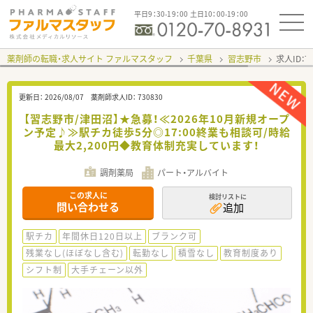
平日9：30-19：00 土日10：00-19：00
薬剤師の転職・求人サイト ファルマスタッフ
千葉県
習志野市
求人ID：
更新日：
2026/08/07
薬剤師求人ID：
730830
【習志野市/津田沼】★急募！≪2026年10月新規オープ
ン予定♪≫駅チカ徒歩5分◎17:00終業も相談可/時給
最大2,200円◆教育体制充実しています！
調剤薬局
パート・アルバイト
この求人に
検討リストに
問い合わせる
追加
駅チカ
年間休日120日以上
ブランク可
残業なし(ほぼなし含む)
転勤なし
積雪なし
教育制度あり
シフト制
大手チェーン以外