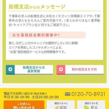
船橋支店
メッセージ
からの
千葉県の求人は船橋支店にお任せください！（他隣接エリアや、千葉
県外の求人ももちろんご案内可能です。）求人のみではなく業界動
向・キャリアプランなど何でもご相談下さい。
お仕事相談会無料開催中！
更に、お忙しい方やキャリアの棚卸がしたい方に朗報!
エリアを熟知したコンサルタントによる、
“出張”個別相談サービスも同時開催中です。
船橋支店からの
無料相談会を予約
最新情報
この求人に
検討リストに
検討リストを
追加
見る
問い合わせる