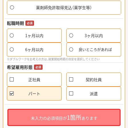
薬剤師免許取得見込（薬学生等）
転職時期
必須
1ヶ月以内
3ヶ月以内
6ヶ月以内
良いところがあれば
※ダブルワークをお考えの方は、就業開始時期の目安を選択してください
希望雇用形態
必須
正社員
契約社員
パート
派遣
1箇所
未入力の必須項目が
あります