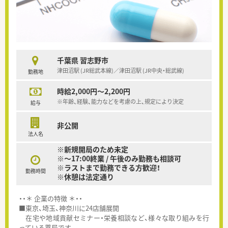
千葉県 習志野市
津田沼駅 (JR総武本線)／津田沼駅 (JR中央・総武線)
勤務地
時給2,000円～2,200円
※年齢、経験、能力などを考慮の上、規定により決定
給与
非公開
法人名
※新規開局のため未定
※～17:00終業 / 午後のみ勤務も相談可
※ラストまで勤務できる方歓迎！
勤務時間
※休憩は法定通り
・・＊ 企業の特徴 ＊・・
■東京、埼玉、神奈川に24店舗展開
在宅や地域貢献セミナー・栄養相談など、様々な取り組みを行
っている薬局です。