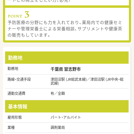
予防医療の分野にも力を入れており、薬局内での健康セミ
ナーや管理栄養士による栄養相談、サプリメントや健康茶
の販売もしています。
勤務地
勤務地
千葉県 習志野市
路線・交通手段
津田沼駅 (JR総武本線)／津田沼駅 (JR中央・総
武線)
通勤交通費
有／全額
基本情報
雇用形態
パート・アルバイト
業種
調剤薬局