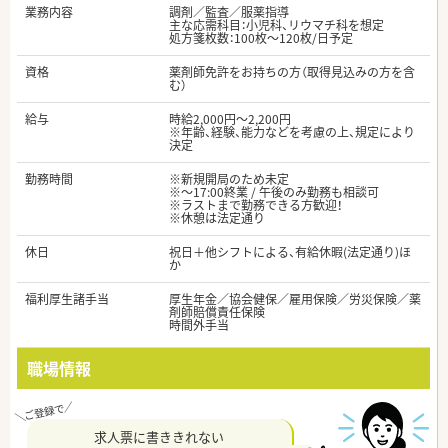
業務内容
調剤／監査／服薬指導
主な応需科目：小児科、リウマチ科を想定
処方箋枚数：100枚～120枚/日予定
資格
薬剤師免許をお持ちの方（取得見込みの方を含
む）
給与
時給2,000円～2,200円
※年齢、経験、能力などを考慮の上、規定により
決定
勤務時間
※新規開局のため未定
※～17:00終業 / 午後のみ勤務も相談可
※ラストまで勤務できる方歓迎！
※休憩は法定通り
休日
祝日＋他シフトによる、有給休暇(法定通り)ほ
か
福利厚生諸手当
厚生年金／協会健保／雇用保険／労災保険／薬
剤師賠償責任保険
時間外手当
職場情報
求人票に書ききれない