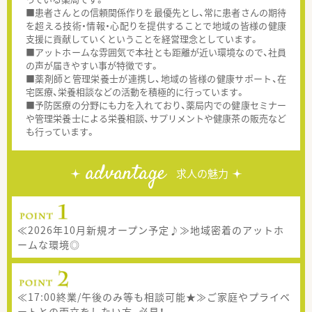
■患者さんとの信頼関係作りを最優先とし、常に患者さんの期待
を超える技術・情報・心配りを提供することで地域の皆様の健康
支援に貢献していくということを経営理念としています。
■アットホームな雰囲気で本社とも距離が近い環境なので、社員
の声が届きやすい事が特徴です。
■薬剤師と管理栄養士が連携し、地域の皆様の健康サポート、在
宅医療、栄養相談などの活動を積極的に行っています。
■予防医療の分野にも力を入れており、薬局内での健康セミナー
や管理栄養士による栄養相談、サプリメントや健康茶の販売など
も行っています。
advantage
求人の魅力
≪2026年10月新規オープン予定♪≫地域密着のアットホ
ームな環境◎
≪17:00終業/午後のみ等も相談可能★≫ご家庭やプライベ
ートとの両立をしたい方、必見！