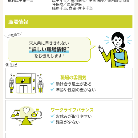
福利厚生諸手当
厚生年金／雇用保険／労災保険／薬剤師賠償責
任保険／医業健保
職務手当、食事・住宅手当
職場情報
求人票に書ききれない
“詳しい職場情報”
をお伝えします！
職場の雰囲気
助け合う風土がある
年齢や性別の壁がない
ワークライフバランス
お休みが取りやすい
残業が少ない