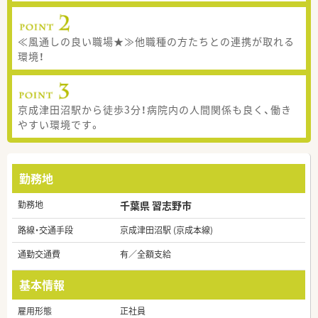
≪風通しの良い職場★≫他職種の方たちとの連携が取れる
環境！
京成津田沼駅から徒歩3分！病院内の人間関係も良く、働き
やすい環境です。
勤務地
勤務地
千葉県 習志野市
路線・交通手段
京成津田沼駅 (京成本線)
通勤交通費
有／全額支給
基本情報
雇用形態
正社員