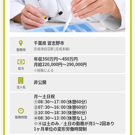
千葉県 習志野市
京成津田沼駅 (京成本線)
勤務地
年収350万円～450万円
月給220,000円～290,000円
給与
※経験による
非公開
法人名
月～土日祝
①08：30～17：00（休憩60分）
②07：30～16：00（休憩60分）
③10：00～18：30（休憩60分）
勤務時間
④08：30～13：00（休憩なし）
※④は土のみ／土日の勤務が月1～2回あり
1ヶ月単位の変形労働時間制