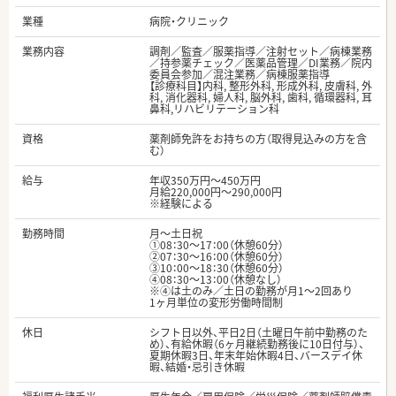
業種
病院・クリニック
業務内容
調剤／監査／服薬指導／注射セット／病棟業務
／持参薬チェック／医薬品管理／DI業務／院内
委員会参加／混注業務／病棟服薬指導
【診療科目】内科, 整形外科, 形成外科, 皮膚科, 外
科, 消化器科, 婦人科, 脳外科, 歯科, 循環器科, 耳
鼻科,リハビリテーション科
資格
薬剤師免許をお持ちの方（取得見込みの方を含
む）
給与
年収350万円～450万円
月給220,000円～290,000円
※経験による
勤務時間
月～土日祝
①08：30～17：00（休憩60分）
②07：30～16：00（休憩60分）
③10：00～18：30（休憩60分）
④08：30～13：00（休憩なし）
※④は土のみ／土日の勤務が月1～2回あり
1ヶ月単位の変形労働時間制
休日
シフト日以外、平日2日（土曜日午前中勤務のた
め）、有給休暇（6ヶ月継続勤務後に10日付与）、
夏期休暇3日、年末年始休暇4日、バースデイ休
暇、結婚・忌引き休暇