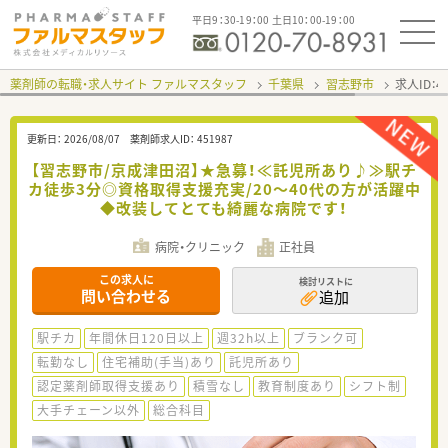
平日9：30-19：00 土日10：00-19：00
薬剤師の転職・求人サイト ファルマスタッフ
千葉県
習志野市
求人ID：
更新日：
2026/08/07
薬剤師求人ID：
451987
【習志野市/京成津田沼】★急募！≪託児所あり♪≫駅チ
カ徒歩3分◎資格取得支援充実/20～40代の方が活躍中
◆改装してとても綺麗な病院です！
病院・クリニック
正社員
この求人に
検討リストに
問い合わせる
追加
駅チカ
年間休日120日以上
週32h以上
ブランク可
転勤なし
住宅補助(手当)あり
託児所あり
認定薬剤師取得支援あり
積雪なし
教育制度あり
シフト制
大手チェーン以外
総合科目