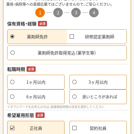
薬局・病院等への直接応募ではございませんので、ご安心ください。
1
2
3
4
保有資格・経験
必須
薬剤師免許
研修認定薬剤師
薬剤師免許取得見込（薬学生等）
転職時期
必須
1ヶ月以内
3ヶ月以内
6ヶ月以内
良いところがあれば
※ダブルワークをお考えの方は、就業開始時期の目安を選択してください
希望雇用形態
必須
正社員
契約社員