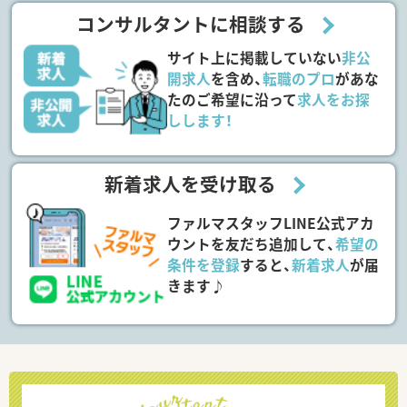
コンサルタントに相談する
サイト上に掲載していない
非公
開求人
を含め、
転職のプロ
があな
たのご希望に沿って
求人をお探
しします！
新着求人を受け取る
ファルマスタッフLINE公式アカ
ウントを友だち追加して、
希望の
条件を登録
すると、
新着求人
が届
きます♪