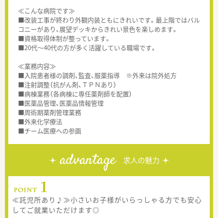
≪こんな病院です≫
■改装工事が終わり外観内装ともにきれいです。最上階ではバル
コニーがあり、展望デッキからきれい景色を楽しめます。
■資格取得体制が整っています。
■20代～40代の方が多く活躍している職場です。
≪業務内容≫
■入院患者様の調剤、監査、服薬指導 ※外来は院外処方
■注射調整（抗がん剤、ＴＰＮあり）
■病棟業務（各病棟に専任薬剤師を配置）
■医薬品管理、医薬品情報管理
■周術期薬剤管理業務
■外来化学療法
■チーム医療への参画
advantage
求人の魅力
≪託児所あり♪≫小さいお子様がいらっしゃる方でも安心
してご就業いただけます◎