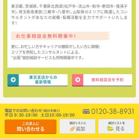
東京都、茨城県、千葉県北西部(松戸市・流山市・柏市・野田市・我孫子
市)、埼玉県南東部(三郷市・八潮市)、山梨県のエリアに精通したコン
サルタントがあなたの就職・転職活動を全力でサポートいたしま
す！
お仕事相談会無料開催中！
更に、お忙しい方やキャリアの棚卸がしたい方に朗報!
エリアを熟知したコンサルタントによる、
“出張”個別相談サービスも同時開催中です。
東京支店からの
無料相談会を予約
最新情報
この求人に
検討リストに
検討リストを
追加
見る
問い合わせる