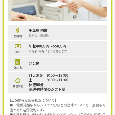
千葉県 柏市
柏駅 (JR常磐線)
勤務地
年収400万円～550万円
※経験・年齢により考慮します
給与
非公開
法人名
月火木金 9：00～18：00
土 9：00～17：00
休憩60分
勤務時間
※週40時間のシフト制
【店舗情報と応需状況について】
■JR常磐線柏駅からバスで20分ほどの立地で、マイカー通勤も可
能であり通勤便利です。
■応需科目は内科や脳神経外科などが中心で、1日約40～50枚/日