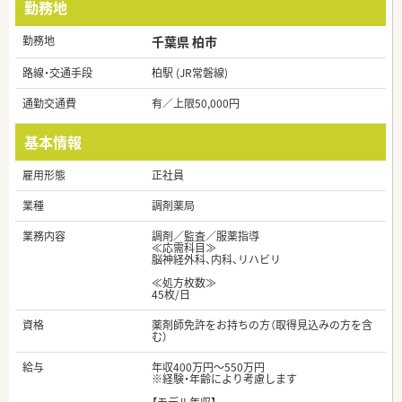
勤務地
勤務地
千葉県 柏市
路線・交通手段
柏駅 (JR常磐線)
通勤交通費
有／上限50,000円
基本情報
雇用形態
正社員
業種
調剤薬局
業務内容
調剤／監査／服薬指導
≪応需科目≫
脳神経外科、内科、リハビリ
≪処方枚数≫
45枚/日
資格
薬剤師免許をお持ちの方（取得見込みの方を含
む）
給与
年収400万円～550万円
※経験・年齢により考慮します