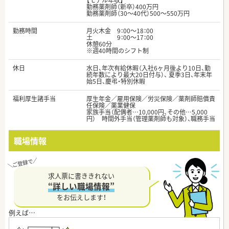
【モデル年収】
勤務薬剤師（新卒）400万円
勤務薬剤師（30～40代）500～550万円
勤務時間
月火木金 9：00～18：00
土 9：00～17：00
休憩60分
※週40時間のシフト制
休日
水日、年次有給休暇（入社6ヶ月後より10日、勤
続年数により最大20日付与）、 夏季3日、年末年
始5日、慶弔・特別休暇
福利厚生諸手当
厚生年金／雇用保険／労災保険／薬剤師賠償責
任保険／薬業健保
家族手当（配偶者…10,000円、その他…5,000
円） 時間外手当（管理薬剤師も対象）、職務手当
職場情報
求人票に書ききれない
“詳しい職場情報”
をお伝えします！