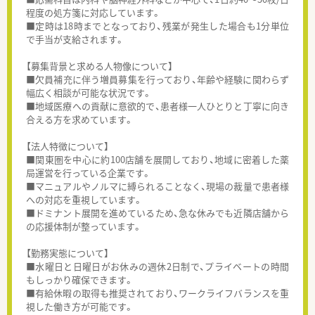
程度の処方箋に対応しています。
■定時は18時までとなっており、残業が発生した場合も1分単位
で手当が支給されます。
【募集背景と求める人物像について】
■欠員補充に伴う増員募集を行っており、年齢や経験に関わらず
幅広く相談が可能な状況です。
■地域医療への貢献に意欲的で、患者様一人ひとりと丁寧に向き
合える方を求めています。
【法人特徴について】
■関東圏を中心に約100店舗を展開しており、地域に密着した薬
局運営を行っている企業です。
■マニュアルやノルマに縛られることなく、現場の裁量で患者様
への対応を重視しています。
■ドミナント展開を進めているため、急な休みでも近隣店舗から
の応援体制が整っています。
【勤務実態について】
■水曜日と日曜日がお休みの週休2日制で、プライベートの時間
もしっかり確保できます。
■有給休暇の取得も推奨されており、ワークライフバランスを重
視した働き方が可能です。