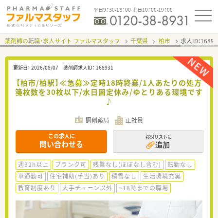
平日9：30-19：00 土日10：00-19：00
薬剤師の転職・求人サイト ファルマスタッフ
千葉県
柏市
求人ID：168
更新日：
2026/08/07
薬剤師求人ID：
168931
【柏市/柏駅】≪急募≫定時18時終業/1人あたりの処方
箋枚数を30枚以下/水日固定休み/ゆとりある環境です
♪
調剤薬局
正社員
この求人に
検討リストに
問い合わせる
追加
週32h以上
ブランク可
残業なし(ほぼなし含む)
転勤なし
車通勤可
住宅補助(手当)あり
積雪なし
生活環境充実
教育制度あり
大手チェーン以外
~18時までの職場