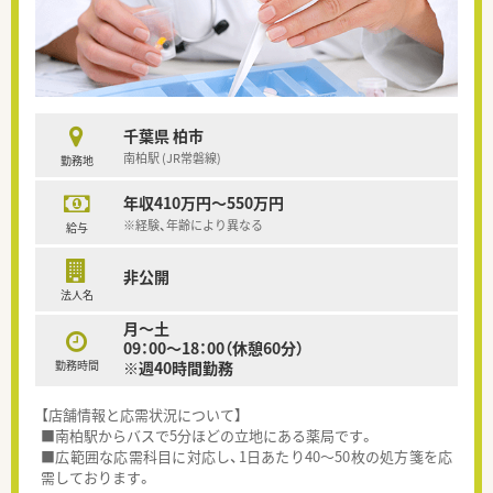
千葉県 柏市
南柏駅 (JR常磐線)
勤務地
年収410万円～550万円
※経験、年齢により異なる
給与
非公開
法人名
月～土
09：00～18：00（休憩60分）
勤務時間
※週40時間勤務
【店舗情報と応需状況について】
■南柏駅からバスで5分ほどの立地にある薬局です。
■広範囲な応需科目に対応し、1日あたり40～50枚の処方箋を応
需しております。