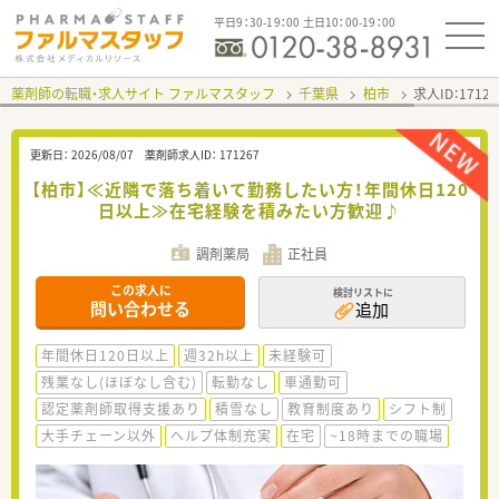
平日9：30-19：00 土日10：00-19：00
薬剤師の転職・求人サイト ファルマスタッフ
千葉県
柏市
求人ID：171
更新日：
2026/08/07
薬剤師求人ID：
171267
【柏市】≪近隣で落ち着いて勤務したい方！年間休日120
日以上≫在宅経験を積みたい方歓迎♪
調剤薬局
正社員
この求人に
検討リストに
問い合わせる
追加
年間休日120日以上
週32h以上
未経験可
残業なし(ほぼなし含む)
転勤なし
車通勤可
認定薬剤師取得支援あり
積雪なし
教育制度あり
シフト制
大手チェーン以外
ヘルプ体制充実
在宅
~18時までの職場