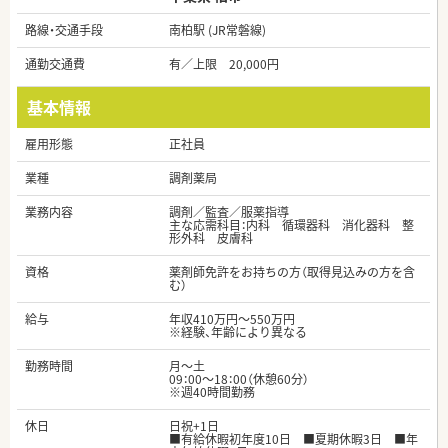
路線・交通手段
南柏駅 (JR常磐線)
通勤交通費
有／上限 20,000円
基本情報
雇用形態
正社員
業種
調剤薬局
業務内容
調剤／監査／服薬指導
主な応需科目：内科 循環器科 消化器科 整
形外科 皮膚科
資格
薬剤師免許をお持ちの方（取得見込みの方を含
む）
給与
年収410万円～550万円
※経験、年齢により異なる
勤務時間
月～土
09：00～18：00（休憩60分）
※週40時間勤務
休日
日祝+1日
■有給休暇初年度10日 ■夏期休暇3日 ■年