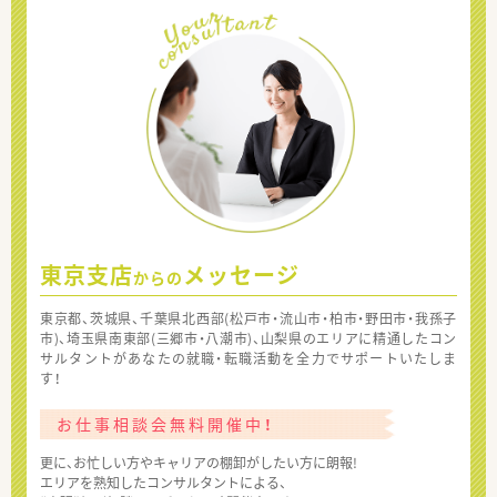
東京支店
メッセージ
からの
東京都、茨城県、千葉県北西部(松戸市・流山市・柏市・野田市・我孫子
市)、埼玉県南東部(三郷市・八潮市)、山梨県のエリアに精通したコン
サルタントがあなたの就職・転職活動を全力でサポートいたしま
す！
お仕事相談会無料開催中！
更に、お忙しい方やキャリアの棚卸がしたい方に朗報!
エリアを熟知したコンサルタントによる、