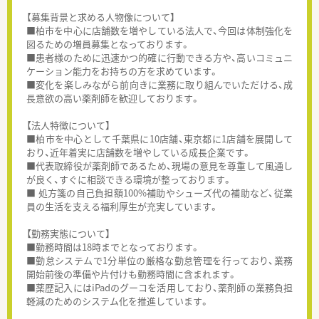
【募集背景と求める人物像について】
■柏市を中心に店舗数を増やしている法人で、今回は体制強化を
図るための増員募集となっております。
■患者様のために迅速かつ的確に行動できる方や、高いコミュニ
ケーション能力をお持ちの方を求めています。
■変化を楽しみながら前向きに業務に取り組んでいただける、成
長意欲の高い薬剤師を歓迎しております。
【法人特徴について】
■柏市を中心として千葉県に10店舗、東京都に1店舗を展開して
おり、近年着実に店舗数を増やしている成長企業です。
■代表取締役が薬剤師であるため、現場の意見を尊重して風通し
が良く、すぐに相談できる環境が整っております。
■ 処方箋の自己負担額100%補助やシューズ代の補助など、従業
員の生活を支える福利厚生が充実しています。
【勤務実態について】
■勤務時間は18時までとなっております。
■勤怠システムで1分単位の厳格な勤怠管理を行っており、業務
開始前後の準備や片付けも勤務時間に含まれます。
■薬歴記入にはiPadのグーコを活用しており、薬剤師の業務負担
軽減のためのシステム化を推進しています。