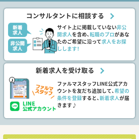
コンサルタントに相談する
サイト上に掲載していない
非公
開求人
を含め、
転職のプロ
があな
たのご希望に沿って
求人をお探
しします！
新着求人を受け取る
ファルマスタッフLINE公式アカ
ウントを友だち追加して、
希望の
条件を登録
すると、
新着求人
が届
きます♪