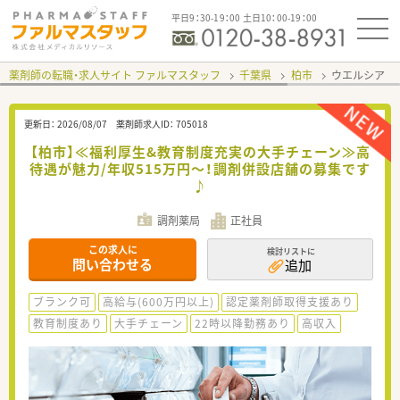
平日9：30-19：00 土日10：00-19：00
薬剤師の転職・求人サイト ファルマスタッフ
千葉県
柏市
ウエルシア 
更新日：
2026/08/07
薬剤師求人ID：
705018
【柏市】≪福利厚生&教育制度充実の大手チェーン≫高
待遇が魅力/年収515万円～！調剤併設店舗の募集です
♪
調剤薬局
正社員
この求人に
検討リストに
問い合わせる
追加
ブランク可
高給与(600万円以上)
認定薬剤師取得支援あり
教育制度あり
大手チェーン
22時以降勤務あり
高収入