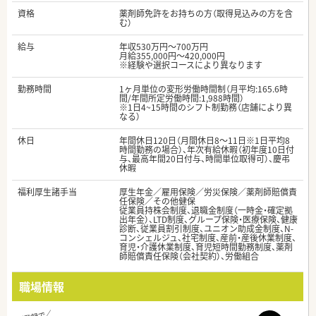
資格
薬剤師免許をお持ちの方（取得見込みの方を含
む）
給与
年収530万円～700万円
月給355,000円～420,000円
※経験や選択コースにより異なります
勤務時間
1ヶ月単位の変形労働時間制（月平均:165.6時
間/年間所定労働時間:1,988時間）
※1日4~15時間のシフト制勤務（店舗により異
なる）
休日
年間休日120日（月間休日8～11日※1日平均8
時間勤務の場合）、年次有給休暇（初年度10日付
与、最高年間20日付与、時間単位取得可）、慶弔
休暇
福利厚生諸手当
厚生年金／雇用保険／労災保険／薬剤師賠償責
任保険／その他健保
従業員持株会制度、退職金制度（一時金・確定拠
出年金）、LTD制度、グループ保険・医療保険、健康
診断、従業員割引制度、ユニオン助成金制度、N-
コンシェルジュ、社宅制度、産前・産後休業制度、
育児・介護休業制度、育児短時間勤務制度、薬剤
師賠償責任保険（会社契約）、労働組合
職場情報