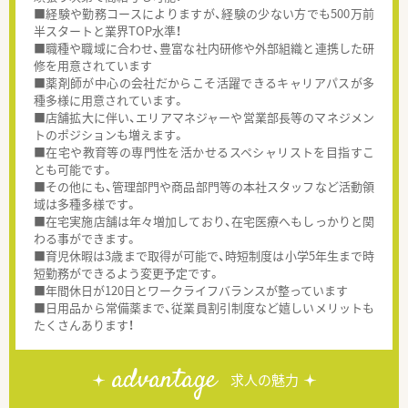
■経験や勤務コースによりますが、経験の少ない方でも500万前
半スタートと業界TOP水準！
■職種や職域に合わせ、豊富な社内研修や外部組織と連携した研
修を用意されています
■薬剤師が中心の会社だからこそ活躍できるキャリアパスが多
種多様に用意されています。
■店舗拡大に伴い、エリアマネジャーや営業部長等のマネジメン
トのポジションも増えます。
■在宅や教育等の専門性を活かせるスペシャリストを目指すこ
とも可能です。
■その他にも、管理部門や商品部門等の本社スタッフなど活動領
域は多種多様です。
■在宅実施店舗は年々増加しており、在宅医療へもしっかりと関
わる事ができます。
■育児休暇は3歳まで取得が可能で、時短制度は小学5年生まで時
短勤務ができるよう変更予定です。
■年間休日が120日とワークライフバランスが整っています
■日用品から常備薬まで、従業員割引制度など嬉しいメリットも
たくさんあります！
advantage
求人の魅力