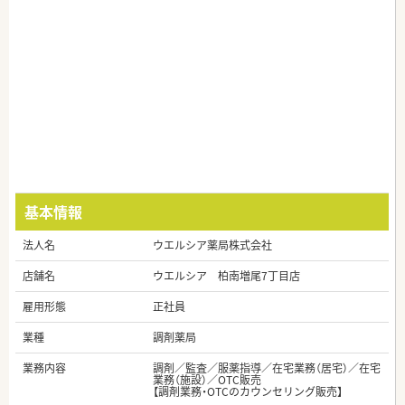
基本情報
法人名
ウエルシア薬局株式会社
店舗名
ウエルシア 柏南増尾7丁目店
雇用形態
正社員
業種
調剤薬局
業務内容
調剤／監査／服薬指導／在宅業務（居宅）／在宅
業務（施設）／OTC販売
【調剤業務・OTCのカウンセリング販売】