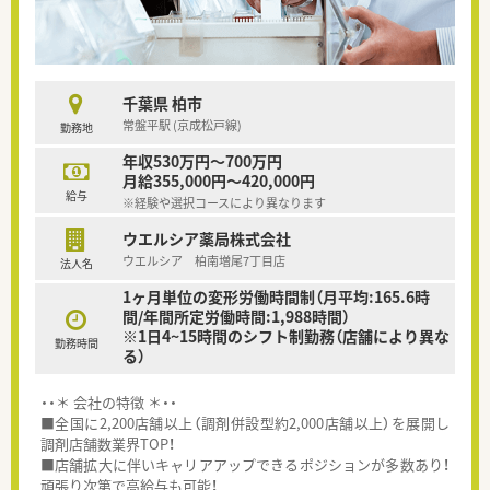
千葉県 柏市
常盤平駅 (京成松戸線)
勤務地
年収530万円～700万円
月給355,000円～420,000円
給与
※経験や選択コースにより異なります
ウエルシア薬局株式会社
ウエルシア 柏南増尾7丁目店
法人名
1ヶ月単位の変形労働時間制（月平均:165.6時
間/年間所定労働時間:1,988時間）
※1日4~15時間のシフト制勤務（店舗により異な
勤務時間
る）
・・＊ 会社の特徴 ＊・・
■全国に2,200店舗以上（調剤併設型約2,000店舗以上）を展開し
調剤店舗数業界TOP！
■店舗拡大に伴いキャリアアップできるポジションが多数あり！
頑張り次第で高給与も可能！