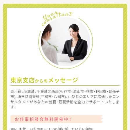
東京支店
メッセージ
からの
東京都、茨城県、千葉県北西部(松戸市・流山市・柏市・野田市・我孫子
市)、埼玉県南東部(三郷市・八潮市)、山梨県のエリアに精通したコン
サルタントがあなたの就職・転職活動を全力でサポートいたしま
す！
お仕事相談会無料開催中！
更に、お忙しい方やキャリアの棚卸がしたい方に朗報!