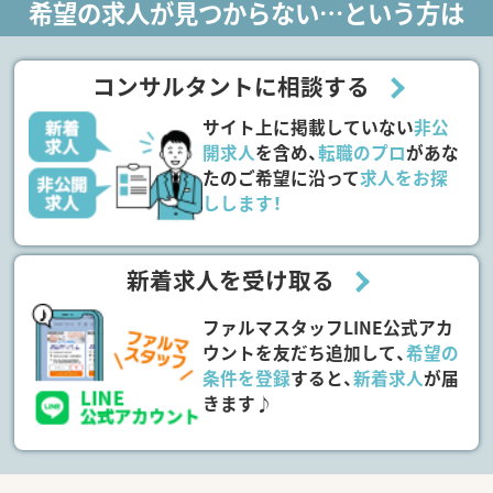
希望の求人が見つからない…という方は
コンサルタントに相談する
サイト上に掲載していない
非公
開求人
を含め、
転職のプロ
があな
たのご希望に沿って
求人をお探
しします！
新着求人を受け取る
ファルマスタッフLINE公式アカ
ウントを友だち追加して、
希望の
条件を登録
すると、
新着求人
が届
きます♪