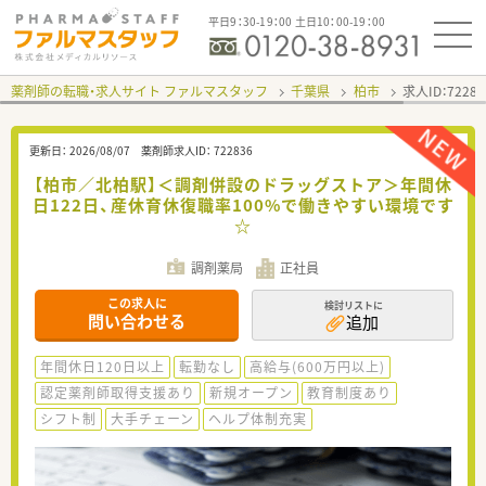
平日9：30-19：00 土日10：00-19：00
薬剤師の転職・求人サイト ファルマスタッフ
千葉県
柏市
求人ID：722
更新日：
2026/08/07
薬剤師求人ID：
722836
【柏市／北柏駅】＜調剤併設のドラッグストア＞年間休
日122日、産休育休復職率100%で働きやすい環境です
☆
調剤薬局
正社員
この求人に
検討リストに
問い合わせる
追加
年間休日120日以上
転勤なし
高給与(600万円以上)
認定薬剤師取得支援あり
新規オープン
教育制度あり
シフト制
大手チェーン
ヘルプ体制充実