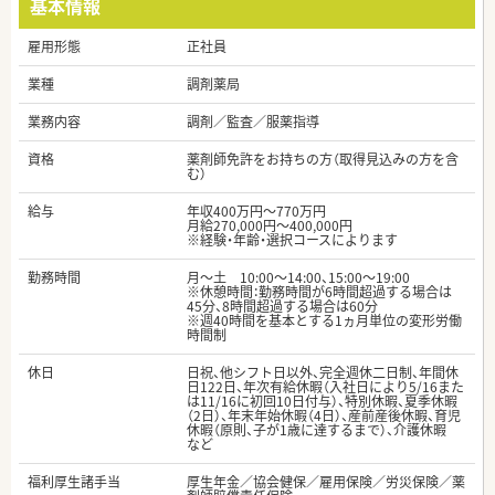
基本情報
雇用形態
正社員
業種
調剤薬局
業務内容
調剤／監査／服薬指導
資格
薬剤師免許をお持ちの方（取得見込みの方を含
む）
給与
年収400万円～770万円
月給270,000円～400,000円
※経験・年齢・選択コースによります
勤務時間
月～土 10:00〜14:00、15:00〜19:00
※休憩時間：勤務時間が6時間超過する場合は
45分、8時間超過する場合は60分
※週40時間を基本とする1ヵ月単位の変形労働
時間制
休日
日祝、他シフト日以外、完全週休二日制、年間休
日122日、年次有給休暇（入社日により5/16また
は11/16に初回10日付与）、特別休暇、夏季休暇
（2日）、年末年始休暇（4日）、産前産後休暇、育児
休暇（原則、子が1歳に達するまで）、介護休暇
など
福利厚生諸手当
厚生年金／協会健保／雇用保険／労災保険／薬