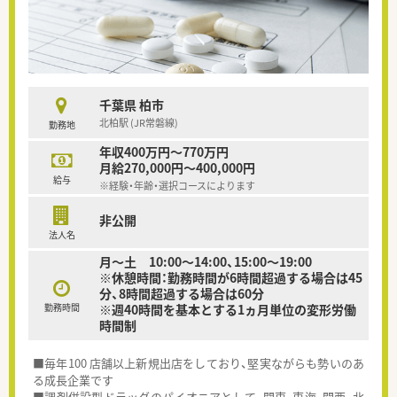
千葉県 柏市
北柏駅 (JR常磐線)
勤務地
年収400万円～770万円
月給270,000円～400,000円
給与
※経験・年齢・選択コースによります
非公開
法人名
月～土 10:00〜14:00、15:00〜19:00
※休憩時間：勤務時間が6時間超過する場合は45
分、8時間超過する場合は60分
勤務時間
※週40時間を基本とする1ヵ月単位の変形労働
時間制
■毎年100 店舗以上新規出店をしており、堅実ながらも勢いのあ
る成長企業です
■調剤併設型ドラッグのパイオニアとして、関東、東海、関西、北