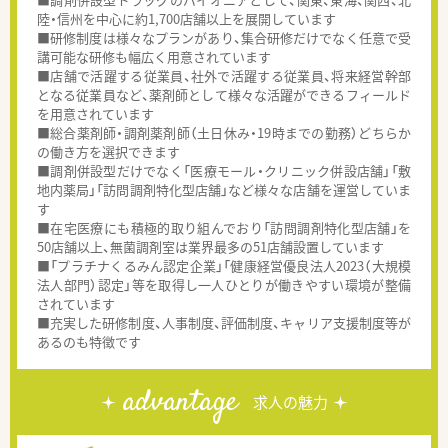
陸・信州を中心に約1,700店舗以上を展開しています
■研修制度は様々なプランがあり、集合研修だけでなく任意で受
講可能な研修も幅広く用意されています
■店舗で活躍する従業員、社外で活躍する従業員、将来経営幹部
となる従業員など、薬剤師として様々な活躍ができるフィールド
を用意されています
■総合薬剤師・調剤薬剤師（土日休み・19時までの勤務）どちらか
の働き方を選択できます
■調剤併設型だけでなく「医療モール・クリニック併設店舗」「敷
地内薬局」「訪問調剤特化型店舗」など様々な店舗を運営していま
す
■在宅医療にも積極的取り組んでおり「訪問調剤特化型店舗」を
50店舗以上、無菌調剤室は業界最多の51店舗設置しています
■「プラチナくるみん認定企業」「健康経営優良法人2023（大規模
法人部門）認定」等を取得し一人ひとりが働きやすい環境が整備
されています
■充実した研修制度、人事制度、評価制度、キャリア支援制度等が
あるのも特徴です
advantage
求人の魅力