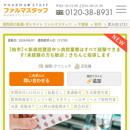
平日9：30-19：00 土日10：00-19：00
薬剤師の転職・求人サイト ファルマスタッフ
千葉県
柏市
求人ID：171
更新日：
2026/08/07
薬剤師求人ID：
171765
【柏市】≪新病院建設中≫病院業務はすべて経験できま
す！未経験の方も歓迎♪きちんと指導します
病院・クリニック
正社員
この求人に
検討リストに
問い合わせる
追加
年間休日120日以上
転勤なし
車通勤可
生活環境充実
教育制度あり
シフト制
大手チェーン以外
ヘルプ体制充実
当直・夜勤あり
22時以降勤務あり
総合科目