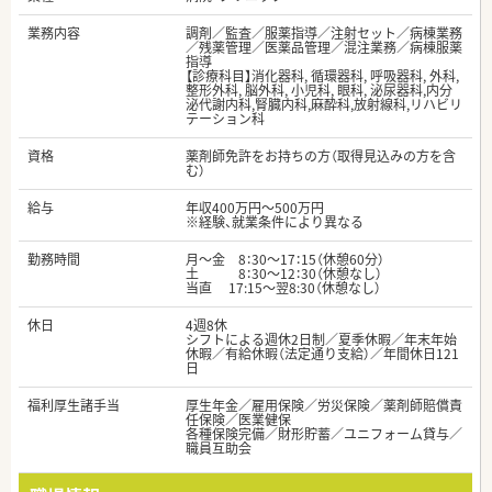
業務内容
調剤／監査／服薬指導／注射セット／病棟業務
／残薬管理／医薬品管理／混注業務／病棟服薬
指導
【診療科目】消化器科, 循環器科, 呼吸器科, 外科,
整形外科, 脳外科, 小児科, 眼科, 泌尿器科,内分
泌代謝内科,腎臓内科,麻酔科,放射線科,リハビリ
テーション科
資格
薬剤師免許をお持ちの方（取得見込みの方を含
む）
給与
年収400万円～500万円
※経験、就業条件により異なる
勤務時間
月～金 8：30～17：15（休憩60分）
土 8：30～12：30（休憩なし）
当直 17:15～翌8:30（休憩なし）
休日
4週8休
シフトによる週休2日制／夏季休暇／年末年始
休暇／有給休暇（法定通り支給）／年間休日121
日
福利厚生諸手当
厚生年金／雇用保険／労災保険／薬剤師賠償責
任保険／医業健保
各種保険完備／財形貯蓄／ユニフォーム貸与／
職員互助会