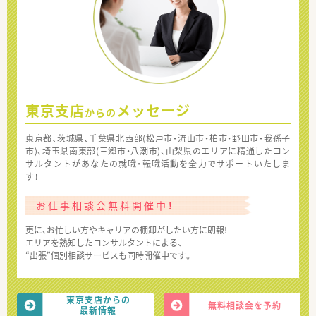
東京支店
メッセージ
からの
東京都、茨城県、千葉県北西部(松戸市・流山市・柏市・野田市・我孫子
市)、埼玉県南東部(三郷市・八潮市)、山梨県のエリアに精通したコン
サルタントがあなたの就職・転職活動を全力でサポートいたしま
す！
お仕事相談会無料開催中！
更に、お忙しい方やキャリアの棚卸がしたい方に朗報!
エリアを熟知したコンサルタントによる、
“出張”個別相談サービスも同時開催中です。
東京支店からの
無料相談会を予約
最新情報