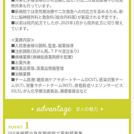
熱外来も行っています。
■新病院では急性期治療や二次救急への対応力を高めるため、新
たに脳神経外科と救急科（総合内科医）が新設される予定です。
■以前は院内処方でしたが、2025年1月から院外処方に切り替え
ています。
≪業務内容≫
■入院患者様の調剤、監査、服薬指導
■注射調剤（抗がん剤、ＴＰＮ混注あり）
■病棟業務（病棟船員薬剤師を配置）
■お薬外来
■医薬品管理、医薬品情報管理
■治験業務
■チーム医療：糖尿病ケアサポートチーム(DCST)、感染対策チー
ム(ICT)、栄養サポートチーム(NST)、骨粗鬆症リエゾンサービス
(OLS)、がん化学療法委員会、褥瘡委員会など
advantage
求人の魅力
200床規模の急性期病院で薬剤師募集