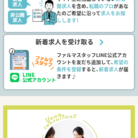
開求人
を含め、
転職のプロ
があな
たのご希望に沿って
求人をお探
しします！
新着求人を受け取る
ファルマスタッフLINE公式アカ
ウントを友だち追加して、
希望の
条件を登録
すると、
新着求人
が届
きます♪