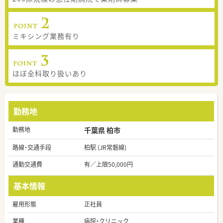
ミキシング業務有り
ほぼ全科取り扱いあり
勤務地
勤務地
千葉県 柏市
路線・交通手段
柏駅 (JR常磐線)
通勤交通費
有／上限50,000円
基本情報
雇用形態
正社員
業種
病院・クリニック