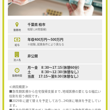
千葉県 柏市
柏駅 (JR常磐線)
勤務地
年収400万円～500万円
※経験、就業条件により異なる
給与
非公開
法人名
月～金 8：30～17：15（休憩60分）
土 8：30～12：30（休憩なし）
勤務時間
当直 17:15～翌8:30（休憩なし）
≪病院概要≫
■急性期医療から在宅復帰支援まで、地域医療の要となる幅広い
役割を担う病院です。
■2029年に建て替えを予定しており、240床に増床を予定してい
ます。
■外来化学療法等のがん治療に加え、小児二次救急医療や小児発