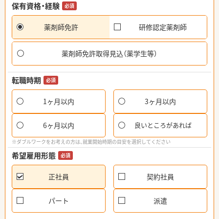
保有資格・経験
必須
薬剤師免許
研修認定薬剤師
薬剤師免許取得見込（薬学生等）
転職時期
必須
1ヶ月以内
3ヶ月以内
6ヶ月以内
良いところがあれば
※ダブルワークをお考えの方は、就業開始時期の目安を選択してください
希望雇用形態
必須
正社員
契約社員
パート
派遣