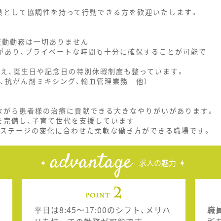
員として協調性を持って行動できる方を歓迎いたします。
、夜勤勤務は一切ありません
休があり、プライベートな時間も十分に確保することが可能で
加え、誕生日や記念日の特別休暇制度も整っています。
、抗がん剤ミキシング、輸血管理業務 他）
ながら患者様の治療に貢献できる大きなやりがいがあります。
を完備し、子育て世代を支援しています
フステージの変化に合わせた柔軟な働き方ができる職場です。
advantage
求人の魅力
平日は8:45～17:00のシフト、メリハ
職