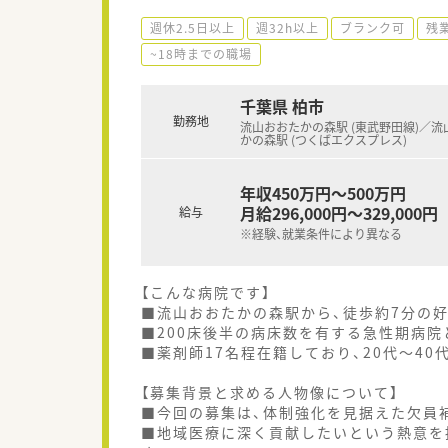
週休2.5日以上
週32h以上
ブランク可
残
~18時までの職場
千葉県 柏市
勤務地
流山おおたかの森駅 (東武野田線)／流
かの森駅 (つくばエクスプレス)
年収450万円～500万円
月給296,000円～329,000円
給与
※経験、就業条件により異なる
【こんな病院です】
■流山おおたかの森駅から、徒歩約7分の
■200床後半の病床数を有する急性期病
■薬剤師17名程在籍しており、20代～4
【募集背景と求める人物像について】
■今回の募集は、体制強化を見据えた欠員
■地域医療に深く貢献したいという熱意を