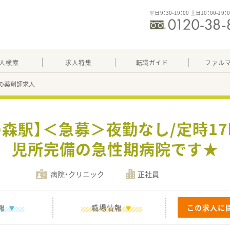
平日9：30-19：00 土日10：00-19：
人検索
求人特集
転職ガイド
ファル
24の薬剤師求人
の森駅】＜急募＞夜勤なし/定時17
児所完備の急性期病院です★
病院・クリニック
正社員
報
職場情報
この求人に