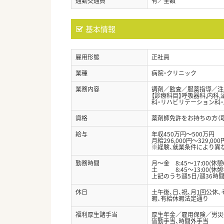
通勤交通費
有／全額
基本情報
雇用形態
正社員
業種
病院・クリニック
業務内容
調剤／監査／服薬指導／注
【診療科目】呼吸器科,内科,
科・リハビリテーション科
資格
薬剤師免許をお持ちの方（
給与
年収450万円～500万円
月給296,000円～329,000
※経験、就業条件により異
勤務時間
月～金 8:45～17:00(休憩
土 8:45～13:00(休憩
上記のうち週5日/週36時
休日
土午後、日、祝、月1回公休
暇、有給休暇法定通り
福利厚生諸手当
厚生年金／雇用保険／労災
皆勤手当、時間外手当