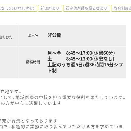
業なし(ほぼなし含む)
託児所あり
認定薬剤師取得支援あり
教育制度
非公開
法人名
山おおた
月～金 8:45～17:00(休憩60分)
土 8:45～13:00(休憩なし)
勤務時間
上記のうち週5日/週36時間15分シフ
ト制
好立地です。
院として、地域医療の中核を担う重要な役割を果たしています。
0代の方が中心に活躍しています
補充が背景となっております
持ち、積極的に業務に取り組んでいただける方を求めていま