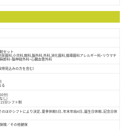
射セット
泌尿器科,小児科,眼科,脳外科,外科,消化器科,循環器科アレルギー科・リウマチ
・麻酔科・脳神経外科・心臓血管外科
取得見込みの方を含む）
円
なる
60分)
なし)
間15分シフト制
、そのほかシフトにより決定、夏季休暇5日、年末年始4日、誕生日休暇、記念日休
保険／その他健保