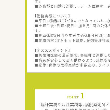
す。
■多職種と円滑に連携し、チーム医療の一
【勤務実態について】
■平日の勤務は17:00までとなっており
■土曜午後・日曜・祝日に加え月1回の公
す。
■夏季休暇5日間や年末年始休暇4日間に
■業務内容（注射セット調剤、薬剤管理指導
【オススメポイント】
■急性期医療の最前線で、多職種と連携し
■職員が安心して長く働けるよう、託児所
■産休・育休の取得実績が多数あり、ライ
病棟業務や混注業務等、病院薬剤師と