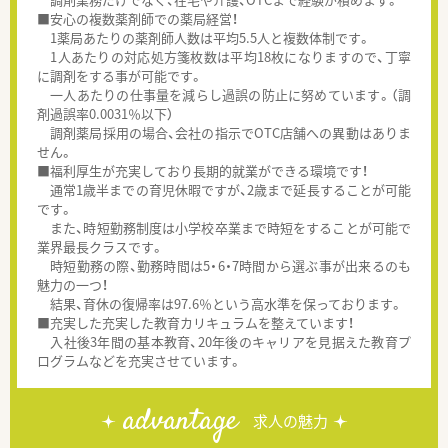
■安心の複数薬剤師での薬局経営！
1薬局あたりの薬剤師人数は平均5.5人と複数体制です。
1人あたりの対応処方箋枚数は平均18枚になりますので、丁寧
に調剤をする事が可能です。
一人あたりの仕事量を減らし過誤の防止に努めています。（調
剤過誤率0.0031％以下）
調剤薬局採用の場合、会社の指示でOTC店舗への異動はありま
せん。
■福利厚生が充実しており長期的就業ができる環境です！
通常1歳半までの育児休暇ですが、2歳まで延長することが可能
です。
また、時短勤務制度は小学校卒業まで時短をすることが可能で
業界最長クラスです。
時短勤務の際、勤務時間は5・6・7時間から選ぶ事が出来るのも
魅力の一つ！
結果、育休の復帰率は97.6％という高水準を保っております。
■充実した充実した教育カリキュラムを整えています！
入社後3年間の基本教育、20年後のキャリアを見据えた教育プ
ログラムなどを充実させています。
advantage
求人の魅力