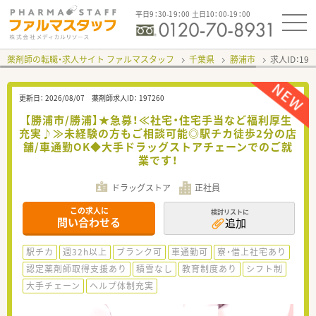
平日9：30-19：00 土日10：00-19：00
薬剤師の転職・求人サイト ファルマスタッフ
千葉県
勝浦市
求人ID：19
更新日：
2026/08/07
薬剤師求人ID：
197260
【勝浦市/勝浦】★急募！≪社宅・住宅手当など福利厚生
充実♪≫未経験の方もご相談可能◎駅チカ徒歩2分の店
舗/車通勤OK◆大手ドラッグストアチェーンでのご就
業です！
ドラッグストア
正社員
この求人に
検討リストに
問い合わせる
追加
駅チカ
週32h以上
ブランク可
車通勤可
寮・借上社宅あり
認定薬剤師取得支援あり
積雪なし
教育制度あり
シフト制
大手チェーン
ヘルプ体制充実