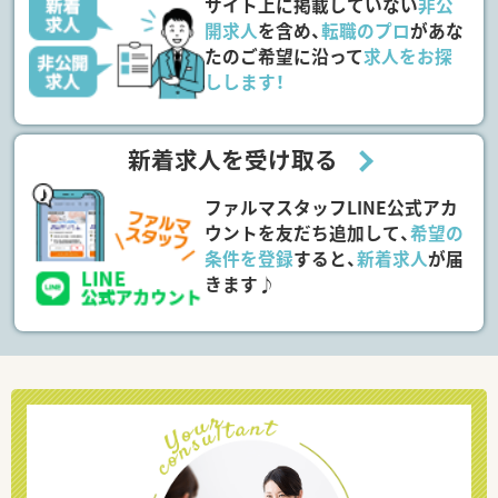
サイト上に掲載していない
非公
開求人
を含め、
転職のプロ
があな
たのご希望に沿って
求人をお探
しします！
新着求人を受け取る
ファルマスタッフLINE公式アカ
ウントを友だち追加して、
希望の
条件を登録
すると、
新着求人
が届
きます♪