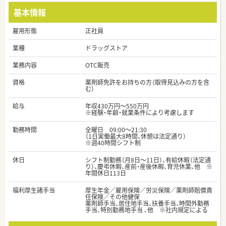
基本情報
雇用形態
正社員
業種
ドラッグストア
業務内容
OTC販売
資格
薬剤師免許をお持ちの方（取得見込みの方を含
む）
給与
年収430万円～550万円
※経験・年齢・就業条件により考慮します
勤務時間
全曜日 09:00～21:30
（1日実働最大8時間、休憩は法定通り）
※週40時間シフト制
休日
シフト制勤務（月8日～11日）、有給休暇（法定通
り）、慶弔休暇、産前・産後休暇、育児休業、他 ※
年間休日113日
福利厚生諸手当
厚生年金／雇用保険／労災保険／薬剤師賠償責
任保険／その他健保
薬剤師手当、居住地手当、扶養手当、時間外勤務
手当、特別勤務地手当 、他 ※社内規定による