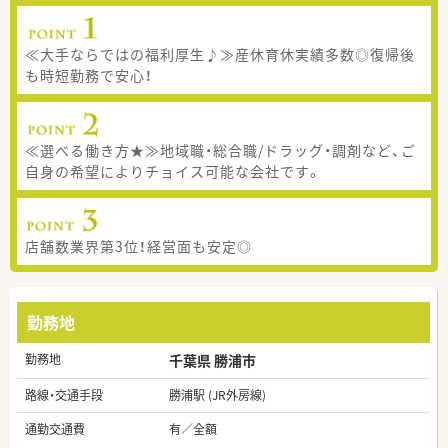
≪大手ならではの福利厚生♪≫産休育休実績多数◎復帰後
も時短勤務で安心！
≪選べる働き方★≫地域職・総合職/ドラッグ・調剤など、ご
自身の希望によりチョイス可能な会社です。
店舗数業界第3位！経営面も安定◎
勤務地
勤務地
千葉県 勝浦市
路線・交通手段
勝浦駅 (JR外房線)
通勤交通費
有／全額