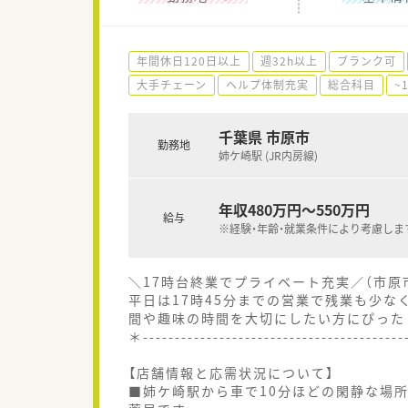
年間休日120日以上
週32h以上
ブランク可
大手チェーン
ヘルプ体制充実
総合科目
~
千葉県 市原市
勤務地
姉ケ崎駅 (JR内房線)
年収480万円～550万円
給与
※経験・年齢・就業条件により考慮しま
＼17時台終業でプライベート充実／（市原
平日は17時45分までの営業で残業も少な
間や趣味の時間を大切にしたい方にぴった
＊-----------------------------------------
【店舗情報と応需状況について】
■姉ケ崎駅から車で10分ほどの閑静な場