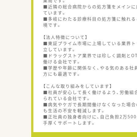
薬局です。
■近隣の総合病院からの処方箋をメインに応
ています。
■多岐にわたる診療科目の処方箋に触れる
境です。
【法人特徴について】
■東証プライム市場に上場している業界ト
立しています。
■ドラッグストア業界では珍しく調剤とO
働ける会社です。
■学歴や年齢に関係なく、やる気のある社
方にも最適です。
【こんな取り組みをしています】
■社員が安心して長く働けるよう、労働組
られている会社です。
■病気やケガで長期間働けなくなった場合
も生活の不安を軽減します。
■正社員の独身者向けに、自己負担2万50
手厚くサポートします。