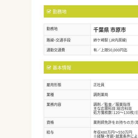
勤務地
千葉県 市原市
勤務地
路線・交通手段
姉ケ崎駅 (JR内房線)
通勤交通費
有／上限50,000円迄
基本情報
雇用形態
正社員
業種
調剤薬局
業務内容
調剤／監査／服薬指導
主な応需科目：総合科目
処方箋枚数：120～130枚/
資格
薬剤師免許をお持ちの方（
給与
年収480万円～550万円
※経験・年齢・就業条件に