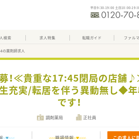
平日9：30-19：00 土日10：00-19：
人検索
求人特集
転職ガイド
ファル
924の薬剤師求人
募！≪貴重な17:45閉局の店舗
生充実/転居を伴う異動無し◆年
です！
調剤薬局
正社員
報
職場情報
この求人に