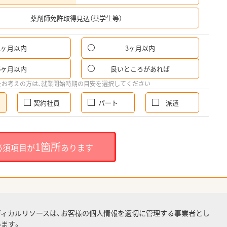
希
薬剤師免許取得見込（薬学生等）
1ヶ月以内
3ヶ月以内
6ヶ月以内
良いところがあれば
をお考えの方は、就業開始時期の目安を選択してください
契約社員
パート
派遣
1箇所
必須項目が
あります
ディカルリソースは、お客様の個人情報を適切に管理する事業者とし
ます。