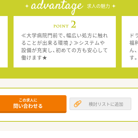
advantage
求人の魅力
≪大学病院門前で、幅広い処方に触れ
ド
ることが出来る環境♪≫システムや
福
設備が充実し、初めての方も安心して
ん
働けます★
す
この求人に
検討リストに追加
問い合わせる