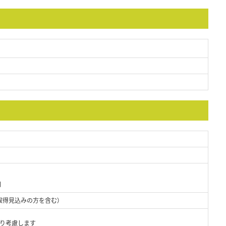
日
取得見込みの方を含む）
より考慮します