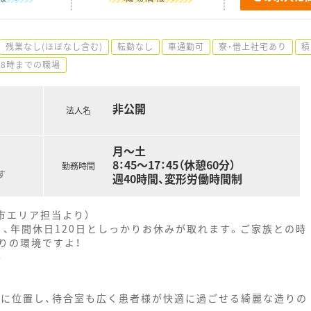
残業なし(ほぼなし含む)
転勤なし
車通勤可
寮・借上社宅あり
積
18時までの職場
非公開
法人名
月～土
8：45～17：45（休憩60分）
勤務時間
す
週40時間、変形労働時間制
市エリア担当より）
く、年間休日120日としっかりお休みが取れます。ご家族との時
りの環境ですよ！
-
所に位置し、待合室も広く患者様が快適に過ごせる綺麗な造りの