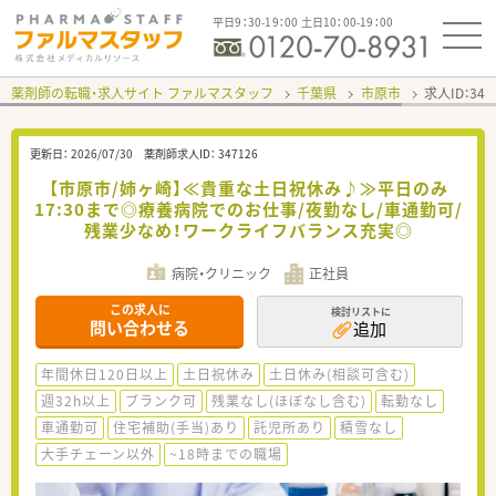
平日9：30-19：00 土日10：00-19：00
薬剤師の転職・求人サイト ファルマスタッフ
千葉県
市原市
求人ID：34
更新日：
2026/07/30
薬剤師求人ID：
347126
【市原市/姉ヶ崎】≪貴重な土日祝休み♪≫平日のみ
17:30まで◎療養病院でのお仕事/夜勤なし/車通勤可/
残業少なめ！ワークライフバランス充実◎
病院・クリニック
正社員
この求人に
検討リストに
問い合わせる
追加
年間休日120日以上
土日祝休み
土日休み(相談可含む)
週32h以上
ブランク可
残業なし(ほぼなし含む)
転勤なし
車通勤可
住宅補助(手当)あり
託児所あり
積雪なし
大手チェーン以外
~18時までの職場