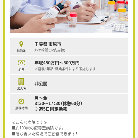
千葉県 市原市
姉ケ崎駅 (JR内房線)
勤務地
年収450万円～500万円
※経験・年齢・就業条件により考慮します
給与
非公開
法人名
月～金
8：30～17：30（休憩60分）
勤務時間
※週5日固定勤務
≪こんな病院です≫
■約100床の療養型病院です。
■落ち着いた環境でご勤務できます！