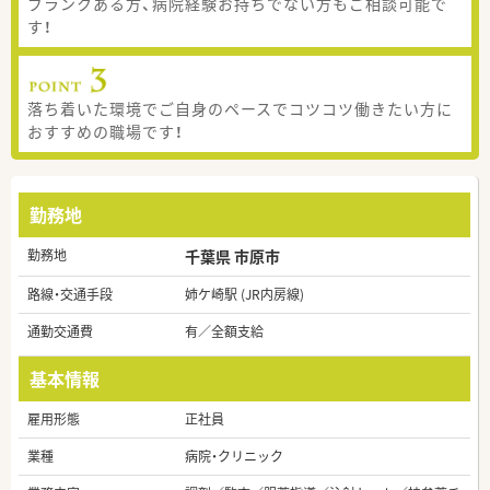
ブランクある方、病院経験お持ちでない方もご相談可能で
す！
落ち着いた環境でご自身のペースでコツコツ働きたい方に
おすすめの職場です！
勤務地
勤務地
千葉県 市原市
路線・交通手段
姉ケ崎駅 (JR内房線)
通勤交通費
有／全額支給
基本情報
雇用形態
正社員
業種
病院・クリニック