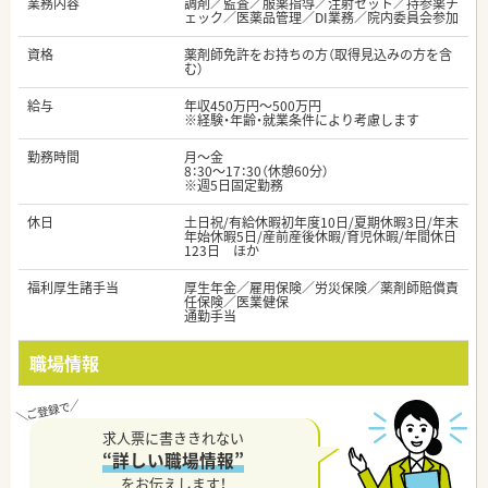
業務内容
調剤／監査／服薬指導／注射セット／持参薬チ
ェック／医薬品管理／DI業務／院内委員会参加
資格
薬剤師免許をお持ちの方（取得見込みの方を含
む）
給与
年収450万円～500万円
※経験・年齢・就業条件により考慮します
勤務時間
月～金
8：30～17：30（休憩60分）
※週5日固定勤務
休日
土日祝/有給休暇初年度10日/夏期休暇3日/年末
年始休暇5日/産前産後休暇/育児休暇/年間休日
123日 ほか
福利厚生諸手当
厚生年金／雇用保険／労災保険／薬剤師賠償責
任保険／医業健保
通勤手当
職場情報
求人票に書ききれない
“詳しい職場情報”
をお伝えします！