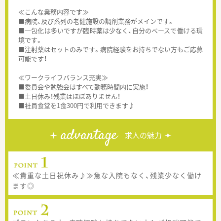
≪こんな業務内容です≫
■病院、及び系列の老健施設の調剤業務がメインです。
■一包化は多いですが臨時薬は少なく、自分のペースで働ける環
境です。
■注射薬はセットのみです。病院経験をお持ちでない方もご応募
可能です！
≪ワークライフバランス充実≫
■委員会や勉強会はすべて勤務時間内に実施！
■土日休み！残業はほぼありません！
■社員食堂を1食300円で利用できます♪
advantage
求人の魅力
≪貴重な土日祝休み♪≫急な入院もなく、残業少なく働け
ます◎